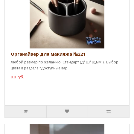
Органайзер для макияжа №221
Любой размер по желанию. Стандарт (Д*Ш*В),мм: () Выбор
цвета в разделе "Доступные вар..
0.0 Руб.