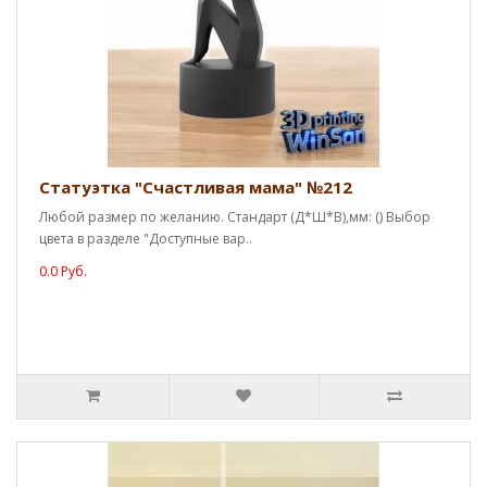
Статуэтка "Счастливая мама" №212
Любой размер по желанию. Стандарт (Д*Ш*В),мм: () Выбор
цвета в разделе "Доступные вар..
0.0 Руб.