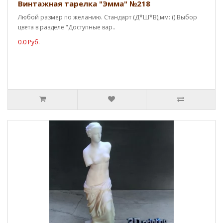
Винтажная тарелка "Эмма" №218
Любой размер по желанию. Стандарт (Д*Ш*В),мм: () Выбор
цвета в разделе "Доступные вар..
0.0 Руб.