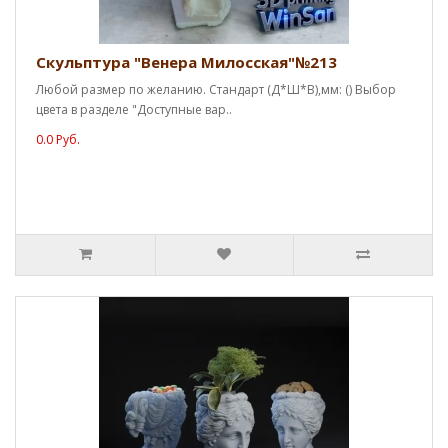
Скульптура "Венера Милосская"№213
Любой размер по желанию. Стандарт (Д*Ш*В),мм: () Выбор
цвета в разделе "Доступные вар..
0.0 Руб.