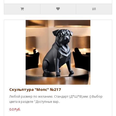
Скульптура "Мопс" №217
Любой размер по желанию. Стандарт (Д*Ш*В),мм: () Выбор
цвета в разделе "Доступные вар..
0.0 Руб.