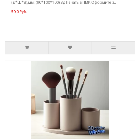
(Д*Ш*В),мм: (90*100*100) 3д Печать в ПМР.Оформите з..
50.0 Руб.