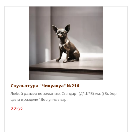
Скульптура "Чихуахуа" №216
Любой размер по желанию. Стандарт (Д*Ш*В),мм: () Выбор
цвета в разделе "Доступные вар..
0.0 Руб.