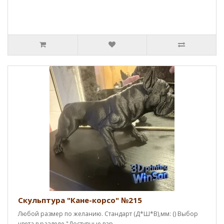
Скульптура "Кане-корсо" №215
Любой размер по желанию. Стандарт (Д*Ш*В),мм: () Выбор
цвета в разделе "Доступные вар..