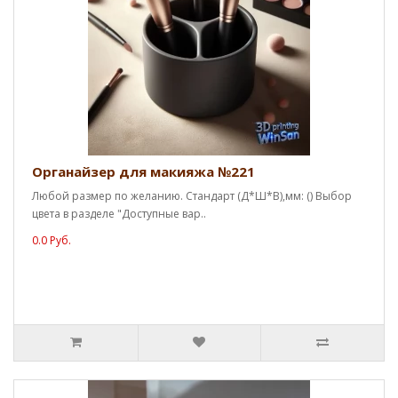
Органайзер для макияжа №221
Любой размер по желанию. Стандарт (Д*Ш*В),мм: () Выбор
цвета в разделе "Доступные вар..
0.0 Руб.