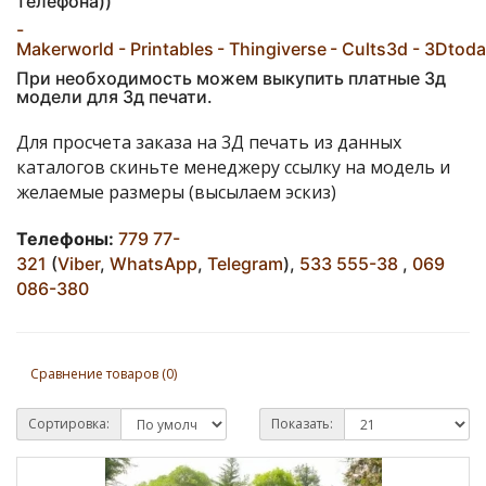
телефона))
-
Makerworld
- Printables
- Thingiverse
- Cults3d
-
3Dtoda
При необходимость можем выкупить платные 3д
модели для 3д печати.
Для просчета заказа на 3Д печать из данных
каталогов скиньте менеджеру ссылку на модель и
желаемые размеры (высылаем эскиз)
Телефоны:
779 77-
321
(
Viber
,
WhatsApp
,
Telegram
)
,
533 555-38
,
069
086-380
Сравнение товаров (0)
Сортировка:
Показать: