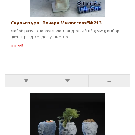
Скульптура "Венера Милосская"№213
Любой размер по желанию. Стандарт (Д*Ш*В),мм: () Выбор
цвета в разделе "Доступные вар..
0.0 Руб.