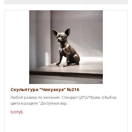
Скульптура "Чихуахуа" №216
Любой размер по желанию. Стандарт (Д*Ш*В),мм: () Выбор
цвета в разделе "Доступные вар..
0.0 Руб.