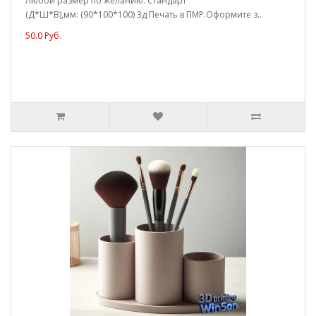
Любой размер по желанию. Стандарт
(Д*Ш*В),мм: (90*100*100) 3д Печать в ПМР.Оформите з..
50.0 Руб.