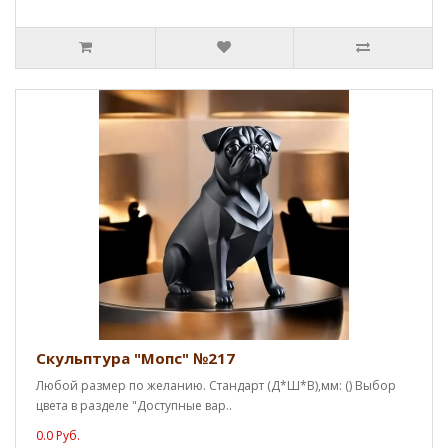
Скульптура "Мопс" №217
Любой размер по желанию. Стандарт (Д*Ш*В),мм: () Выбор
цвета в разделе "Доступные вар..
0.0 Руб.