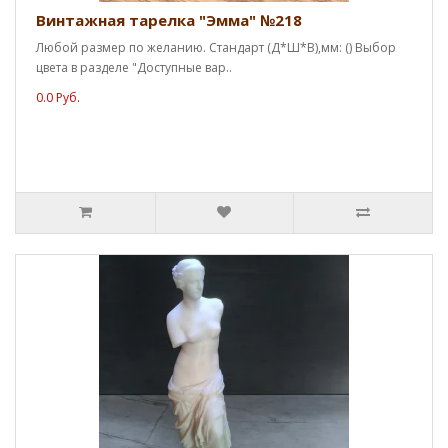
Винтажная тарелка "Эмма" №218
Любой размер по желанию. Стандарт (Д*Ш*В),мм: () Выбор
цвета в разделе "Доступные вар..
0.0 Руб.