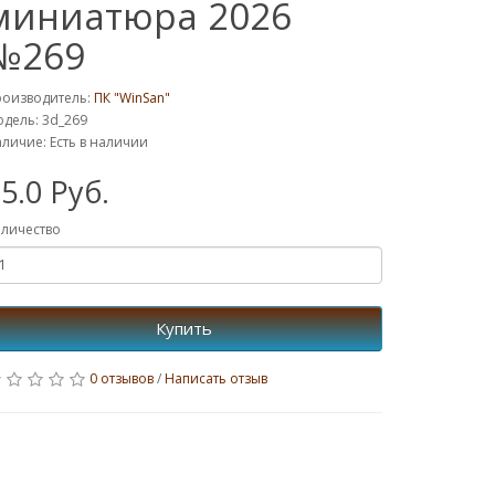
миниатюра 2026
№269
роизводитель:
ПК "WinSan"
дель: 3d_269
личие: Есть в наличии
5.0 Руб.
личество
Купить
0 отзывов
/
Написать отзыв