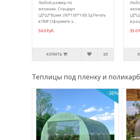
Любой размер по
Любо
желанию. Стандарт
жела
(Д*Ш*В),мм: (90*100*100) 3д Печать
(Д*Ш*
в ПМР.Оформите з..
в раз
50.0 Руб.
35.0 
КУПИТЬ
Теплицы под пленку и поликарб
-36%