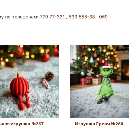
ру по телефонам
:
779 77-321
,
533 555-38
,
069
чная игрушка №267
Игрушка Гринч №268