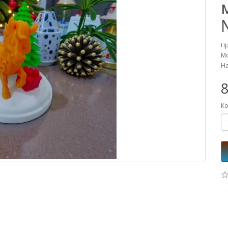
П
Мо
На
8
Ко