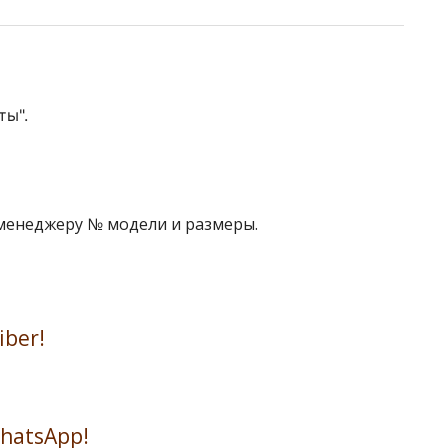
ты".
 менеджеру № модели и размеры.
iber!
WhatsApp!