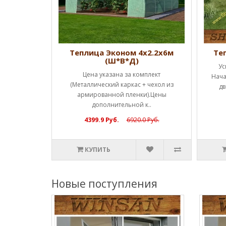
Ш*В*Д)
Теплица Эконом 4х2.2х6м
Те
(Ш*В*Д)
ценам!!!
Ус
Цена указана за комплект
а каркас (1
Нача
(Металлический каркас + чехол из
ы полн..
дв
армированной пленки).Цены
дополнительной к..
4399.9 Руб.
6920.0 Руб.
КУПИТЬ
Новые поступления