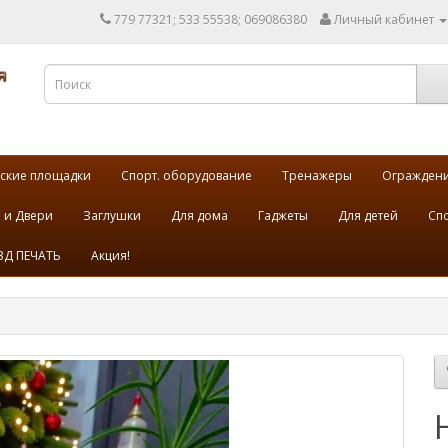
779 77321; 533 55538; 069086380
Личный кабинет
ские площадки
Спорт. оборудование
Тренажеры
Огражден
 и Двери
Заглушки
Для дома
Гаджеты
Для детей
Спо
3Д ПЕЧАТЬ
Акция!