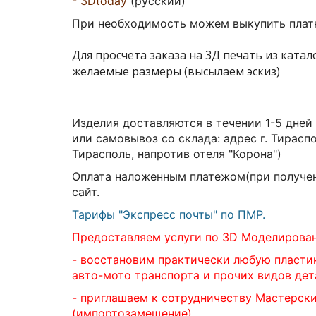
-
3Dtoday
(русский
)
При необходимость можем выкупить платн
Для просчета заказа на 3Д печать из ката
желаемые размеры (высылаем эскиз)
Изделия доставляются в течении 1-5 дней
или самовывоз со склада:
адрес г. Тирасп
Тирасполь, напротив отеля "Корона")
Оплата наложенным платежом(при получен
сайт.
Тарифы "Экспресс почты" по ПМР.
Предоставляем услуги по 3D Моделирова
- восстановим практически любую пласти
авто-мото транспорта и прочих видов дет
- приглашаем к сотрудничеству Мастерск
(импортозамещение).