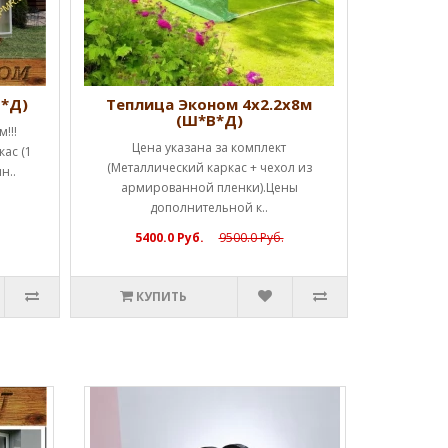
КУ
В*Д)
Теплица Эконом 4х2.2х8м
(Ш*В*Д)
!!!
Цена указана за комплект
ас (1
(Металлический каркас + чехол из
н..
армированной пленки).Цены
дополнительной к..
5400.0 Руб.
9500.0 Руб.
КУПИТЬ