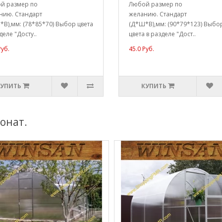
й размер по
Любой размер по
нию. Стандарт
желанию. Стандарт
В),мм: (78*85*70) Выбор цвета
(Д*Ш*В),мм: (90*79*123) Выбо
деле "Досту..
цвета в разделе "Дост..
Руб.
45.0 Руб.
КУПИТЬ
КУПИТЬ
онат.