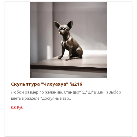
Скульптура "Чихуахуа" №216
Любой размер по желанию. Стандарт (Д*Ш*В),мм: () Выбор
цвета в разделе "Доступные вар..
0.0 Руб.