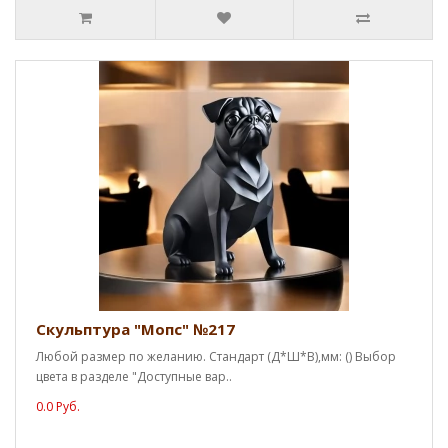
Скульптура "Мопс" №217
Любой размер по желанию. Стандарт (Д*Ш*В),мм: () Выбор
цвета в разделе "Доступные вар..
0.0 Руб.