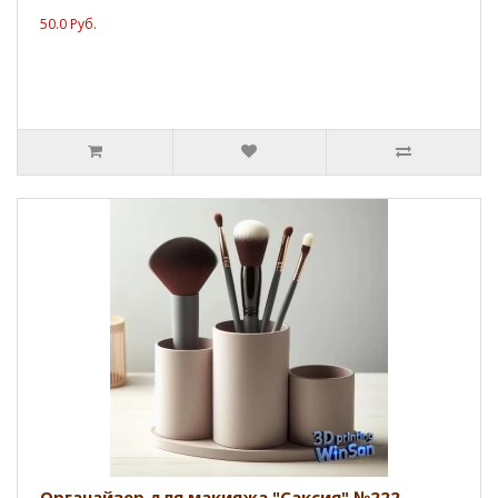
50.0 Руб.
Органайзер для макияжа "Саксия" №222