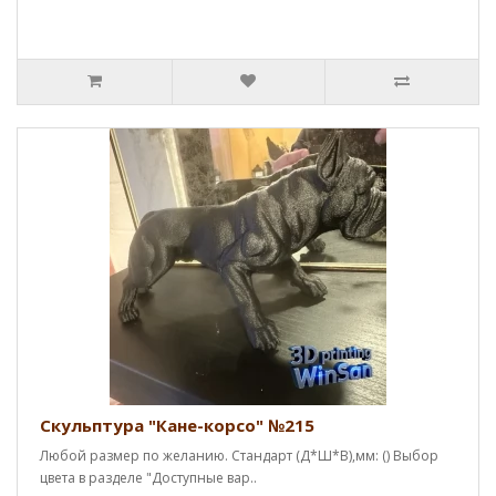
Скульптура "Кане-корсо" №215
Любой размер по желанию. Стандарт (Д*Ш*В),мм: () Выбор
цвета в разделе "Доступные вар..