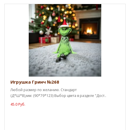
Игрушка Гринч №268
Любой размер по желанию. Стандарт
(Д*Ш*В),мм: (90*79*123) Выбор цвета в разделе "Дост..
45.0 Руб.