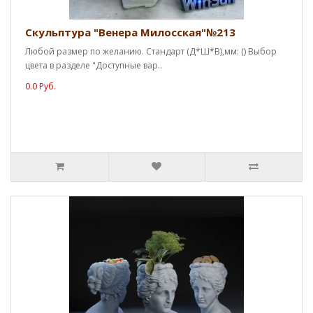
Скульптура "Венера Милосская"№213
Любой размер по желанию. Стандарт (Д*Ш*В),мм: () Выбор
цвета в разделе "Доступные вар..
0.0 Руб.