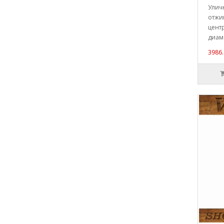
Улич
отжи
цент
диаме
3986.