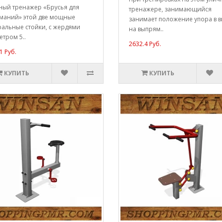
ный тренажер «Брусья для
тренажере, занимающийся
маний» этой две мощные
занимает положение упора в в
ральные стойки, с жердями
на выпрям..
тром 5..
2632.4 Руб.
1 Руб.
КУПИТЬ
КУПИТЬ