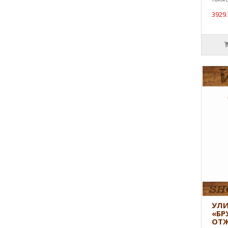
3929.
УЛИ
«БР
ОТ