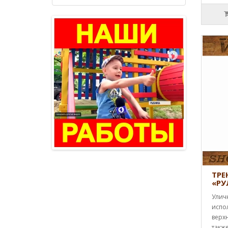
ТРЕ
«РУ
Улич
испо
верхн
также 