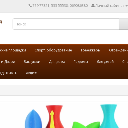
779 77321; 533 55538; 069086380
Личный кабинет
ские площадки
Спорт. оборудование
Тренажеры
Огражден
 и Двери
Заглушки
Для дома
Гаджеты
Для детей
Спо
3Д ПЕЧАТЬ
Акция!