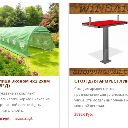
лица Эконом 4х2.2х8м
СТОЛ ДЛЯ АРМРЕСТЛИ
В*Д)
Стол для армрестлинга
указана за комплект
предназначен для установки н
ллический каркас + чехол из
улице. Эта модель выполнена 
рованной пленки).Цены
мощной централ..
лнительной к..
2989.6 Руб.
0 Руб.
9500.0 Руб.