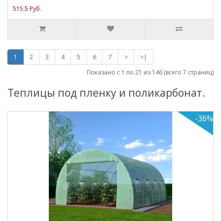
515.5 Руб.
1
2
3
4
5
6
7
>
>|
Показано с 1 по 21 из 146 (всего 7 страниц)
Теплицы под пленку и поликарбонат.
-36%