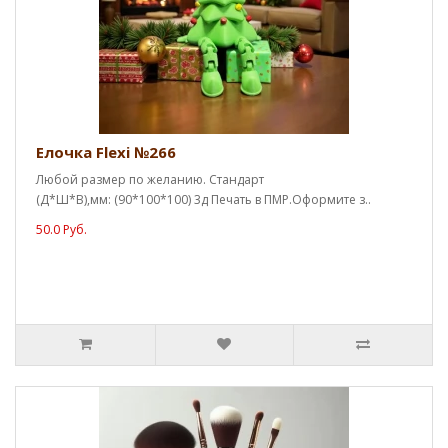
Елочка Flexi №266
Любой размер по желанию. Стандарт
(Д*Ш*В),мм: (90*100*100) 3д Печать в ПМР.Оформите з..
50.0 Руб.