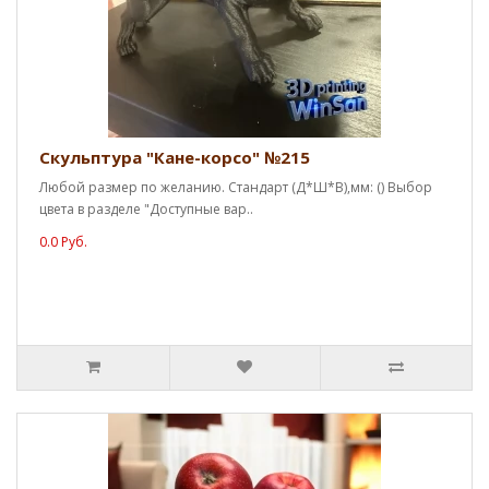
Скульптура "Кане-корсо" №215
Любой размер по желанию. Стандарт (Д*Ш*В),мм: () Выбор
цвета в разделе "Доступные вар..
0.0 Руб.