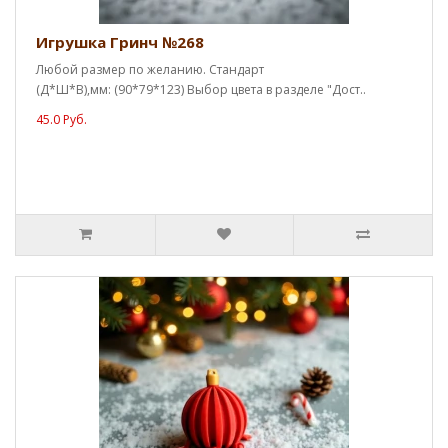
Игрушка Гринч №268
Любой размер по желанию. Стандарт
(Д*Ш*В),мм: (90*79*123) Выбор цвета в разделе "Дост..
45.0 Руб.