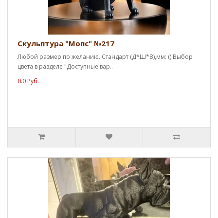
Скульптура "Мопс" №217
Любой размер по желанию. Стандарт (Д*Ш*В),мм: () Выбор
цвета в разделе "Доступные вар..
0.0 Руб.