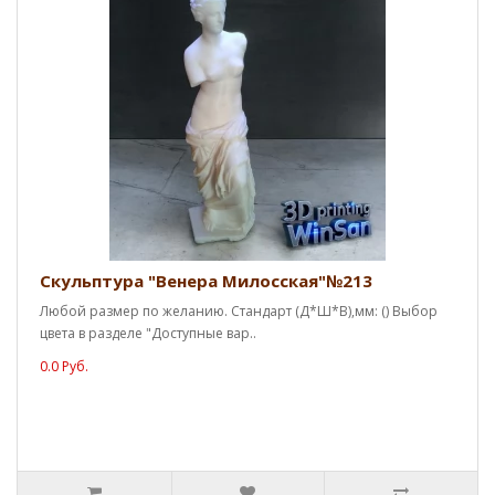
Скульптура "Венера Милосская"№213
Любой размер по желанию. Стандарт (Д*Ш*В),мм: () Выбор
цвета в разделе "Доступные вар..
0.0 Руб.