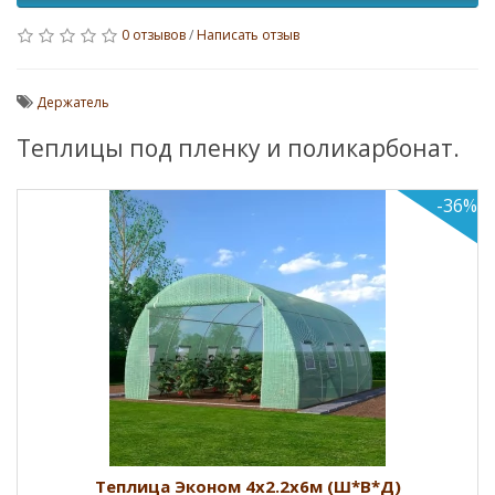
0 отзывов
/
Написать отзыв
Держатель
Теплицы под пленку и поликарбонат.
6%
Теплица 4х2.6х8м (Ш*В*Д)
Успей купить по старым ценам!!!Начальная цена указана за
каркас (1 дверь, 2 форточки). Цены полн..
9288.4 Руб.