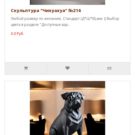
Скульптура "Чихуахуа" №216
Любой размер по желанию. Стандарт (Д*Ш*В),мм: () Выбор
цвета в разделе "Доступные вар..
0.0 Руб.