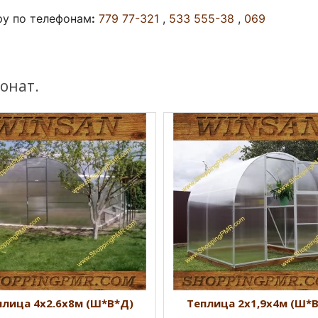
ру по телефонам
:
779 77-321
,
533 555-38
,
069
онат.
плица 4х2.6х8м (Ш*В*Д)
Теплица 2х1,9х4м (Ш*