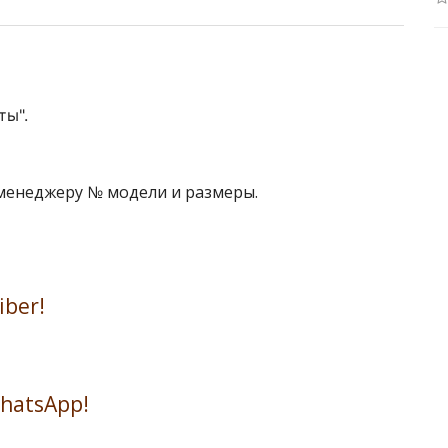
ты".
 менеджеру № модели и размеры.
iber!
WhatsApp!