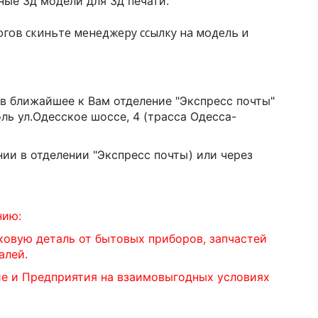
ые 3д модели для 3д печати.
логов скиньте менеджеру ссылку на модель и
 в ближайшее к Вам отделение "Экспресс почты"
оль ул.Одесское шоссе, 4 (трасса Одесса-
ии в отделении "Экспресс почты) или через
нию:
ковую деталь от бытовых приборов, запчастей
алей.
ие и Предприятия на взаимовыгодных условиях