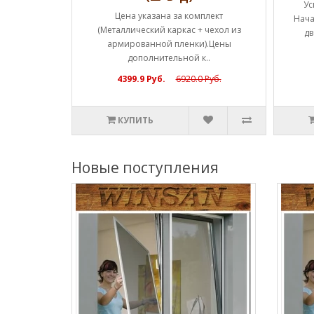
ценам!!!
Ус
Цена указана за комплект
а каркас (1
Нача
(Металлический каркас + чехол из
ы полн..
дв
армированной пленки).Цены
дополнительной к..
4399.9 Руб.
6920.0 Руб.
КУПИТЬ
Новые поступления