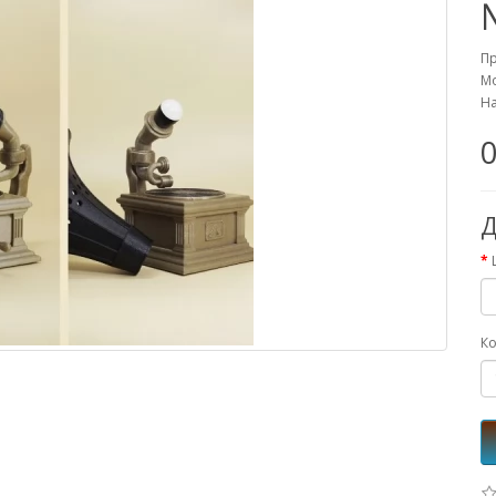
П
Мо
На
0
Д
Ко