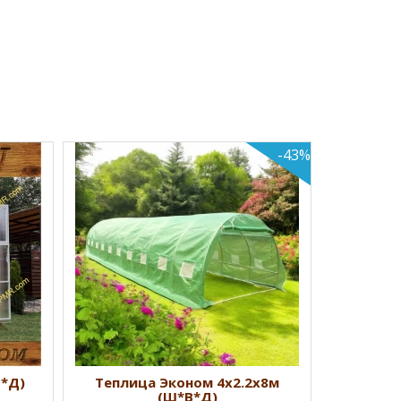
-43%
Теплиц
Успей к
Начальная
дверь, 
КУ
В*Д)
Теплица Эконом 4х2.2х8м
(Ш*В*Д)