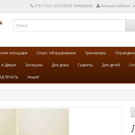
779 77321; 533 55538; 069086380
Личный кабинет
ские площадки
Спорт. оборудование
Тренажеры
Огражден
 и Двери
Заглушки
Для дома
Гаджеты
Для детей
Спо
3Д ПЕЧАТЬ
Акция!