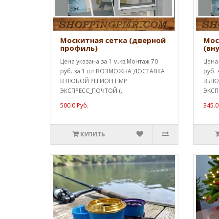
Москитная сетка (дверной
Мос
профиль)
(вн
Цена указана за 1 м.кв.Монтаж 70
Цена 
руб. за 1 шт.ВОЗМОЖНА ДОСТАВКА
руб.
В ЛЮБОЙ РЕГИОН ПМР
В ЛЮ
ЭКСПРЕСС_ПОЧТОЙ (..
ЭКСП
500.0 Руб.
345.0
КУПИТЬ