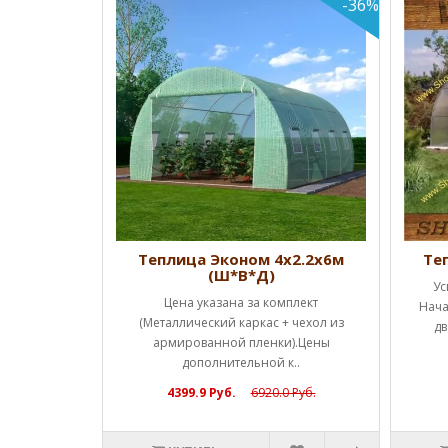
-36%
Ш*В*Д)
Теплица Эконом 4х2.2х6м
Те
(Ш*В*Д)
ценам!!!
Ус
Цена указана за комплект
а каркас (1
Нача
(Металлический каркас + чехол из
ы полн..
дв
армированной пленки).Цены
дополнительной к..
4399.9 Руб.
6920.0 Руб.