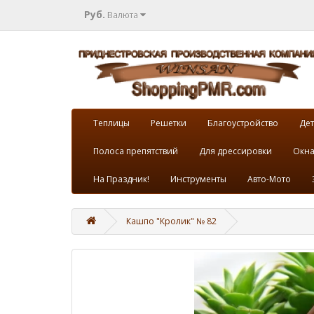
Руб.
Валюта
Теплицы
Решетки
Благоустройство
Дет
Полоса препятствий
Для дрессировки
Окна
На Праздник!
Инструменты
Авто-Мото
Кашпо "Кролик" № 82