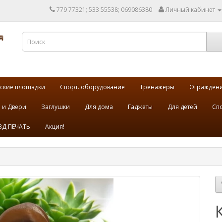
779 77321; 533 55538; 069086380
Личный кабинет
ские площадки
Спорт. оборудование
Тренажеры
Огражден
 и Двери
Заглушки
Для дома
Гаджеты
Для детей
Спо
3Д ПЕЧАТЬ
Акция!