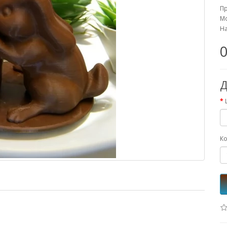
П
Мо
На
0
Д
Ко