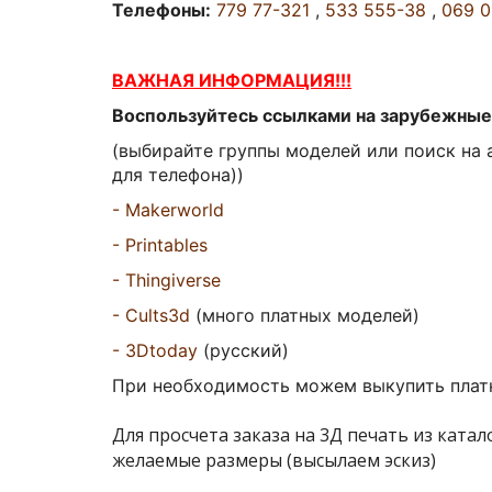
Телефоны:
779 77-321
,
533 555-38
,
069 
ВАЖНАЯ ИНФОРМАЦИЯ!!!
Воспользуйтесь ссылками на зарубежные 
(выбирайте группы моделей или поиск на 
для телефона))
- Makerworld
- Printables
- Thingiverse
- Cults3d
(много платных моделей)
-
3Dtoday
(русский
)
При необходимость можем выкупить платн
Для просчета заказа на 3Д печать из ката
желаемые размеры (высылаем эскиз)