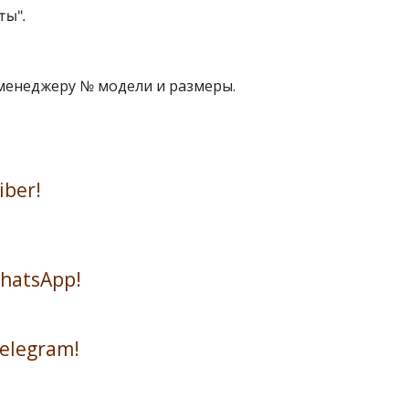
ты".
 менеджеру № модели и размеры.
iber!
WhatsApp!
Telegram!