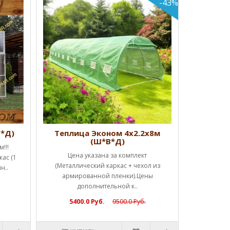
-43%
Теплиц
Успей к
Начальная
дверь, 
КУ
В*Д)
Теплица Эконом 4х2.2х8м
(Ш*В*Д)
!!!
Цена указана за комплект
ас (1
(Металлический каркас + чехол из
н..
армированной пленки).Цены
дополнительной к..
5400.0 Руб.
9500.0 Руб.