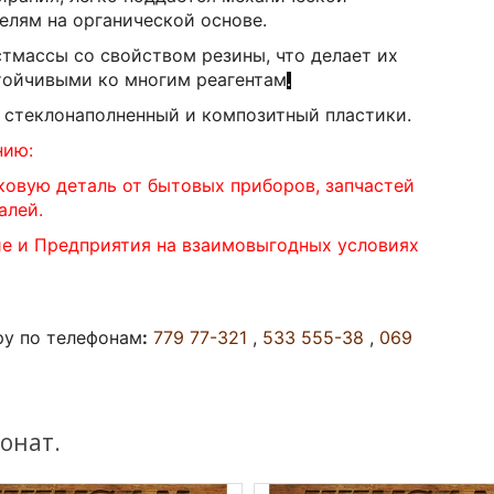
елям на органической основе.
стмассы со свойством резины, что делает их
тойчивыми ко многим реагентам
.
, стеклонаполненный и композитный пластики.
нию:
ковую деталь от бытовых приборов, запчастей
алей.
ие и Предприятия на взаимовыгодных условиях
ру по телефонам
:
779 77-321
,
533 555-38
,
069
онат.