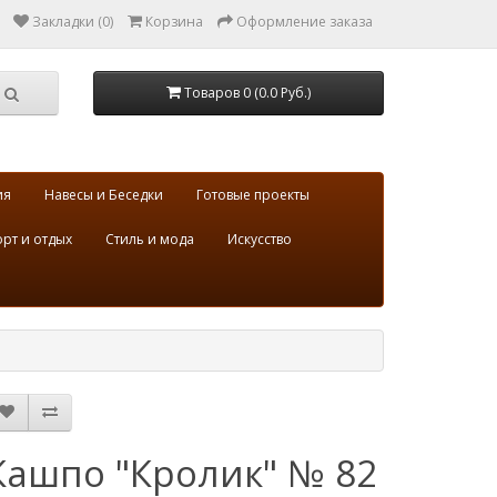
Закладки (0)
Корзина
Оформление заказа
Товаров 0 (0.0 Руб.)
ия
Навесы и Беседки
Готовые проекты
рт и отдых
Стиль и мода
Искусство
Кашпо "Кролик" № 82