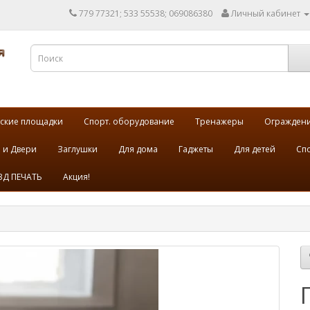
779 77321; 533 55538; 069086380
Личный кабинет
ские площадки
Спорт. оборудование
Тренажеры
Огражден
 и Двери
Заглушки
Для дома
Гаджеты
Для детей
Спо
3Д ПЕЧАТЬ
Акция!