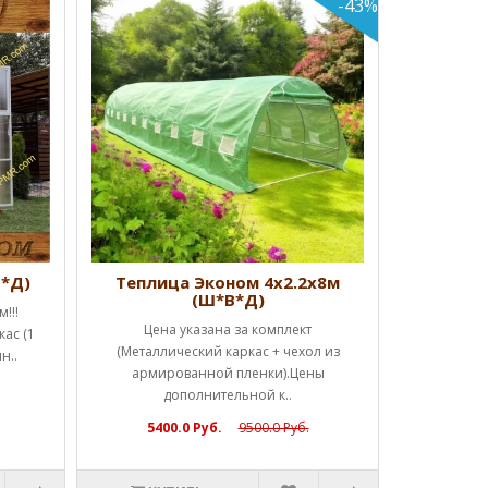
-43%
Теплиц
Успей к
Начальная
дверь, 
КУ
В*Д)
Теплица Эконом 4х2.2х8м
(Ш*В*Д)
!!!
Цена указана за комплект
ас (1
(Металлический каркас + чехол из
н..
армированной пленки).Цены
дополнительной к..
5400.0 Руб.
9500.0 Руб.