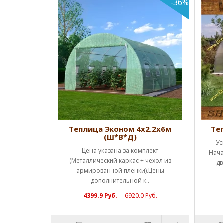
-36%
Ш*В*Д)
Теплица Эконом 4х2.2х6м
Те
(Ш*В*Д)
ценам!!!
Ус
Цена указана за комплект
а каркас (1
Нача
(Металлический каркас + чехол из
ы полн..
дв
армированной пленки).Цены
дополнительной к..
4399.9 Руб.
6920.0 Руб.