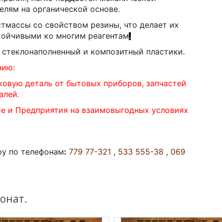
елям на органической основе.
стмассы со свойством резины, что делает их
тойчивыми ко многим реагентам
.
, стеклонаполненный и композитный пластики.
нию:
ковую деталь от бытовых приборов, запчастей
алей.
ие и Предприятия на взаимовыгодных условиях
ру по телефонам
:
779 77-321
,
533 555-38
,
069
онат.