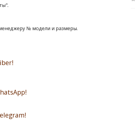
ты".
 менеджеру № модели и размеры.
iber!
WhatsApp!
Telegram!