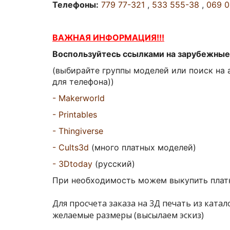
Телефоны:
779 77-321
,
533 555-38
,
069 
ВАЖНАЯ ИНФОРМАЦИЯ!!!
Воспользуйтесь ссылками на зарубежные 
(выбирайте группы моделей или поиск на 
для телефона))
- Makerworld
- Printables
- Thingiverse
- Cults3d
(много платных моделей)
-
3Dtoday
(русский
)
При необходимость можем выкупить платн
Для просчета заказа на 3Д печать из ката
желаемые размеры (высылаем эскиз)