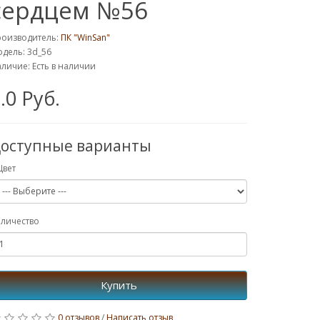
сердцем №56
роизводитель:
ПК "WinSan"
дель: 3d_56
личие: Есть в наличии
.0 Руб.
оступные варианты
Цвет
личество
Купить
0 отзывов
/
Написать отзыв