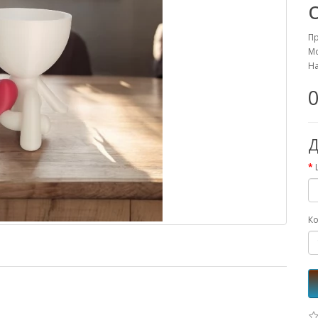
П
Мо
На
0
Д
Ко