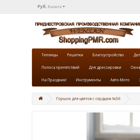
Руб.
Валюта
Теплицы
Решетки
Благоустройство
Дет
Полоса препятствий
Для дрессировки
Окна
На Праздник!
Инструменты
Авто-Мото
Горшок для цветов с сердцем №56