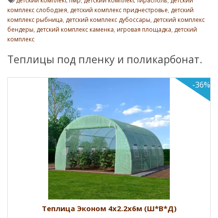
детский комплекс пмр
,
детский комплекс тирасполь
,
детский
комплекс слободзея
,
детский комплекс приднестровье
,
детский
комплекс рыбница
,
детский комплекс дубоссары
,
детский комплекс
бендеры
,
детский комплекс каменка
,
игровая площадка
,
детский
комплекс
Теплицы под пленку и поликарбонат.
-36%
Теплица Эконом 4х2.2х6м (Ш*В*Д)