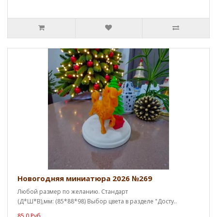
Новогодняя миниатюра 2026 №269
Любой размер по желанию. Стандарт
(Д*Ш*В),мм: (85*88*98) Выбор цвета в разделе "Досту..
85.0 Руб.