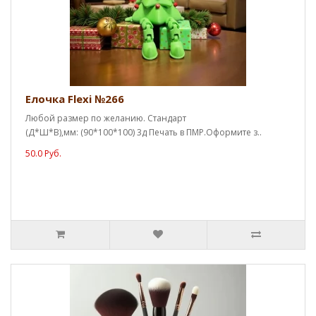
Елочка Flexi №266
Любой размер по желанию. Стандарт
(Д*Ш*В),мм: (90*100*100) 3д Печать в ПМР.Оформите з..
50.0 Руб.