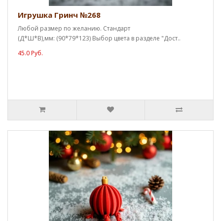
Игрушка Гринч №268
Любой размер по желанию. Стандарт
(Д*Ш*В),мм: (90*79*123) Выбор цвета в разделе "Дост..
45.0 Руб.