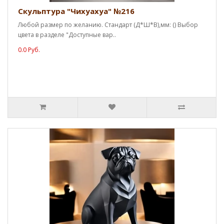
Скульптура "Чихуахуа" №216
Любой размер по желанию. Стандарт (Д*Ш*В),мм: () Выбор
цвета в разделе "Доступные вар..
0.0 Руб.