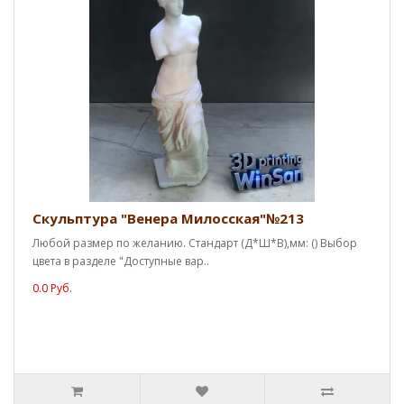
Скульптура "Венера Милосская"№213
Любой размер по желанию. Стандарт (Д*Ш*В),мм: () Выбор
цвета в разделе "Доступные вар..
0.0 Руб.