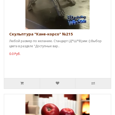
Скульптура "Кане-корсо" №215
Любой размер по желанию. Стандарт (Д*Ш*В),мм: () Выбор
цвета в разделе "Доступные вар..
0.0 Руб.