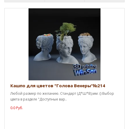
Кашпо для цветов "Голова Венеры"№214
Любой размер по желанию. Стандарт (Д*Ш*В),мм: () Выбор
цвета в разделе "Доступные вар..
0.0 Руб.