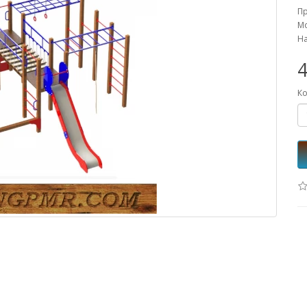
П
Мо
На
4
Ко