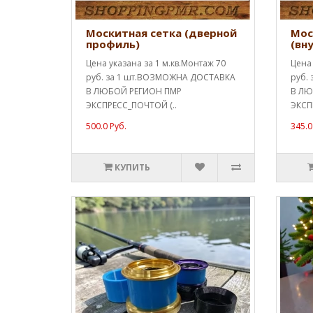
Москитная сетка (дверной
Мос
профиль)
(вн
Цена указана за 1 м.кв.Монтаж 70
Цена 
руб. за 1 шт.ВОЗМОЖНА ДОСТАВКА
руб.
В ЛЮБОЙ РЕГИОН ПМР
В ЛЮ
ЭКСПРЕСС_ПОЧТОЙ (..
ЭКСП
500.0 Руб.
345.0
КУПИТЬ