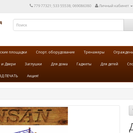
779 77321; 533 55538; 069086380
Личный кабинет
ские площадки
Спорт. оборудование
Тренажеры
Огражден
 и Двери
Заглушки
Для дома
Гаджеты
Для детей
Спо
3Д ПЕЧАТЬ
Акция!