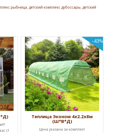
мплекс рыбница
,
детский комплекс дубоссары
,
детский
-43%
Теплиц
Успей к
Начальная
дверь, 
КУ
В*Д)
Теплица Эконом 4х2.2х8м
(Ш*В*Д)
!!!
Цена указана за комплект
ас (1