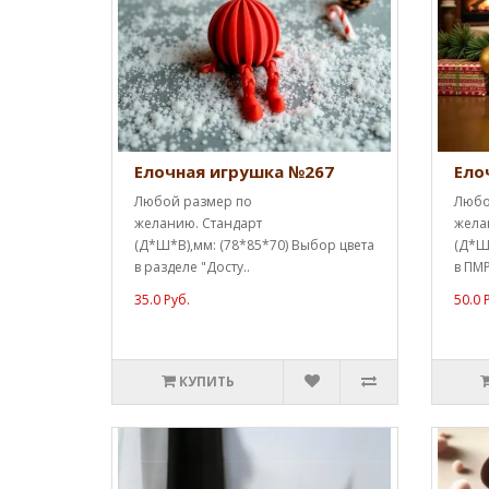
Елочная игрушка №267
Ело
Любой размер по
Любо
желанию. Стандарт
жела
(Д*Ш*В),мм: (78*85*70) Выбор цвета
(Д*Ш*
в разделе "Досту..
в ПМР
35.0 Руб.
50.0 
КУПИТЬ