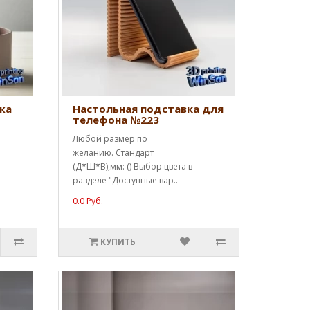
жа
Настольная подставка для
телефона №223
Любой размер по
желанию. Стандарт
(Д*Ш*В),мм: () Выбор цвета в
разделе "Доступные вар..
0.0 Руб.
КУПИТЬ