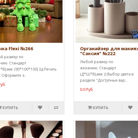
чка Flexi №266
Органайзер для макия
"Саксия" №222
й размер по
Любой размер по
нию. Стандарт
желанию. Стандарт
В),мм: (90*100*100) 3д Печать
(Д*Ш*В),мм: () Выбор цвета в
.Оформите з..
разделе "Доступные вар..
Руб.
0.0 Руб.
КУПИТЬ
КУПИТЬ