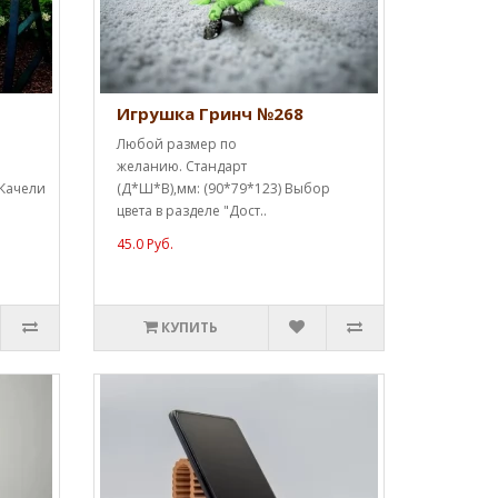
Игрушка Гринч №268
Любой размер по
желанию. Стандарт
 Качели
(Д*Ш*В),мм: (90*79*123) Выбор
цвета в разделе "Дост..
45.0 Руб.
КУПИТЬ