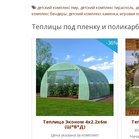
детский комплекс пмр
,
детский комплекс тирасполь
,
д
комплекс бендеры
,
детский комплекс каменка
,
игровая 
Теплицы под пленку и поликарб
-36%
Ш*В*Д)
Теплица Эконом 4х2.2х6м
Те
(Ш*В*Д)
ценам!!!
Ус
Цена указана за комплект
а каркас (1
Нача