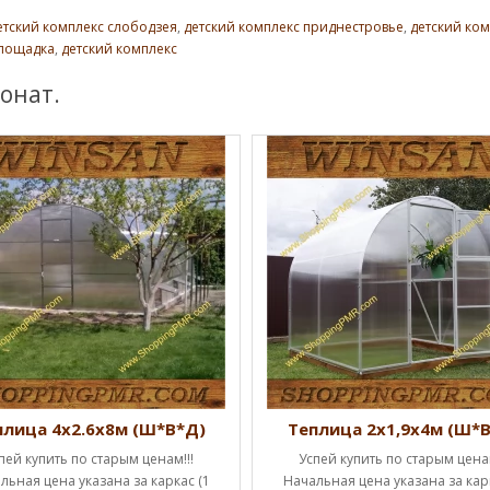
етский комплекс слободзея
,
детский комплекс приднестровье
,
детский ко
площадка
,
детский комплекс
онат.
плица 4х2.6х8м (Ш*В*Д)
Теплица 2х1,9х4м (Ш*
пей купить по старым ценам!!!
Успей купить по старым ценам
льная цена указана за каркас (1
Начальная цена указана за карк