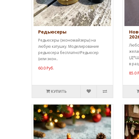
Редьюсеры
Нов
202
Редьюсеры (экономайзеры) на
Любо
любую катушку. Моделирование
жела
редьюсера бесплатно!Редьюсер
(Д*Ш*
(или экон..
в раз
60.0 Руб.
85.0 
КУПИТЬ