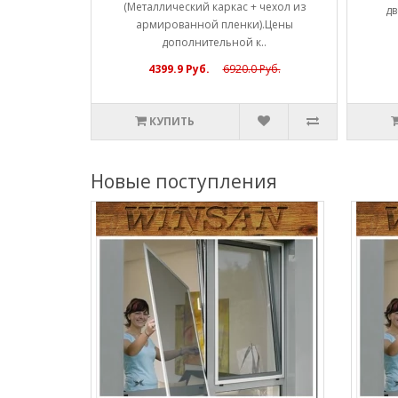
(Металлический каркас + чехол из
ы полн..
дв
армированной пленки).Цены
дополнительной к..
4399.9 Руб.
6920.0 Руб.
КУПИТЬ
Новые поступления