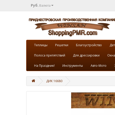
Руб.
Валюта
Теплицы
Решетки
Благоустройство
Дет
Полоса препятствий
Для дрессировки
Окна
На Праздник!
Инструменты
Авто-Мото
ДИК 16680