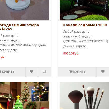
огодняя миниатюра
Качели садовые L1800
6 №269
Любой размер по
й размер по
желанию. Стандарт
нию. Стандарт
(Д*Ш*В),мм: (2100*1300*2200)
В),мм: (85*88*98) Выбор цвета
дачные. Каркас:..
деле "Досту..
9000.0 Руб.
Руб.
КУПИТЬ
КУПИТЬ