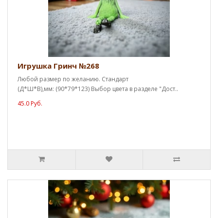
Игрушка Гринч №268
Любой размер по желанию. Стандарт
(Д*Ш*В),мм: (90*79*123) Выбор цвета в разделе "Дост..
45.0 Руб.