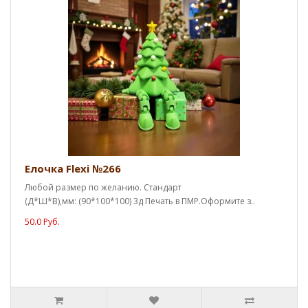
Елочка Flexi №266
Любой размер по желанию. Стандарт
(Д*Ш*В),мм: (90*100*100) 3д Печать в ПМР.Оформите з..
50.0 Руб.