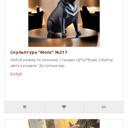
Скульптура "Мопс" №217
Любой размер по желанию. Стандарт (Д*Ш*В),мм: () Выбор
цвета в разделе "Доступные вар..
0.0 Руб.