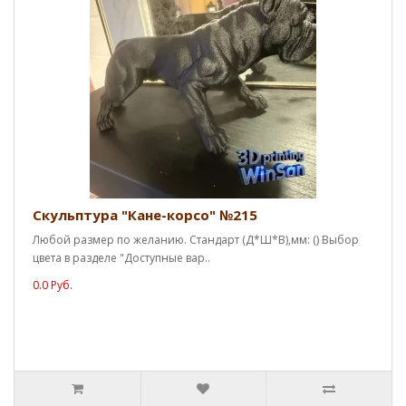
Скульптура "Кане-корсо" №215
Любой размер по желанию. Стандарт (Д*Ш*В),мм: () Выбор
цвета в разделе "Доступные вар..
0.0 Руб.