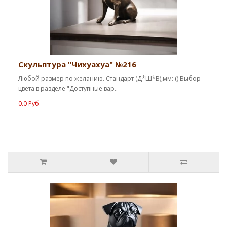
Скульптура "Чихуахуа" №216
Любой размер по желанию. Стандарт (Д*Ш*В),мм: () Выбор
цвета в разделе "Доступные вар..
0.0 Руб.