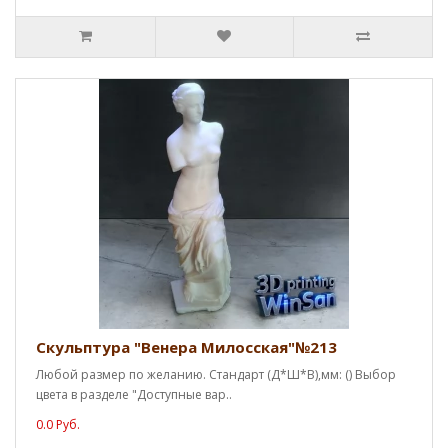
Скульптура "Венера Милосская"№213
Любой размер по желанию. Стандарт (Д*Ш*В),мм: () Выбор
цвета в разделе "Доступные вар..
0.0 Руб.