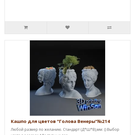
Кашпо для цветов "Голова Венеры"№214
Любой размер по желанию. Стандарт (Д*Ш*В),мм: () Выбор