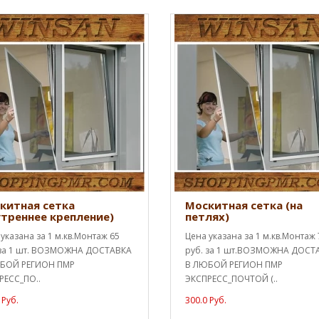
китная сетка
Москитная сетка (на
утреннее крепление)
петлях)
указана за 1 м.кв.Монтаж 65
Цена указана за 1 м.кв.Монтаж 
 за 1 шт. ВОЗМОЖНА ДОСТАВКА
руб. за 1 шт.ВОЗМОЖНА ДОСТ
БОЙ РЕГИОН ПМР
В ЛЮБОЙ РЕГИОН ПМР
РЕСС_ПО..
ЭКСПРЕСС_ПОЧТОЙ (..
 Руб.
300.0 Руб.