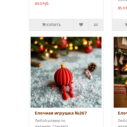
60.0 Руб.
85.0 
КУПИТЬ
Елочная игрушка №267
Ело
Любой размер по
Любо
желанию. Стандарт
жела