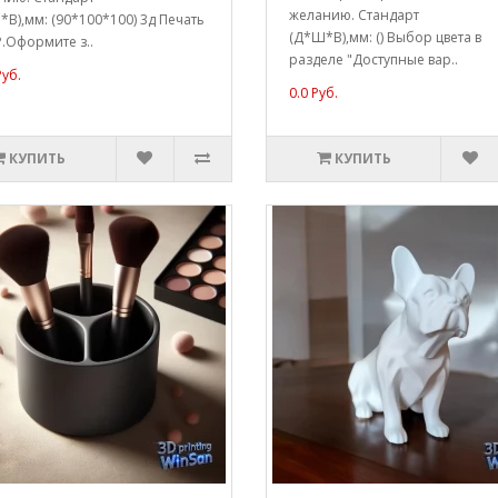
желанию. Стандарт
В),мм: (90*100*100) 3д Печать
(Д*Ш*В),мм: () Выбор цвета в
.Оформите з..
разделе "Доступные вар..
Руб.
0.0 Руб.
КУПИТЬ
КУПИТЬ