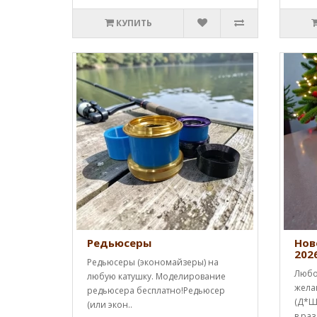
КУПИТЬ
Редьюсеры
Нов
202
Редьюсеры (экономайзеры) на
Любо
любую катушку. Моделирование
жела
редьюсера бесплатно!Редьюсер
(Д*Ш*
(или экон..
в раз