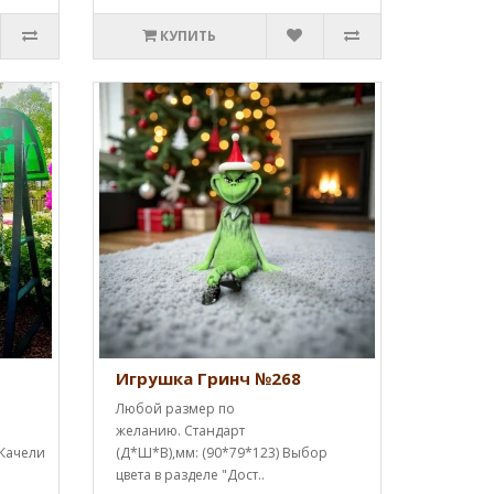
КУПИТЬ
Игрушка Гринч №268
Любой размер по
желанию. Стандарт
 Качели
(Д*Ш*В),мм: (90*79*123) Выбор
цвета в разделе "Дост..