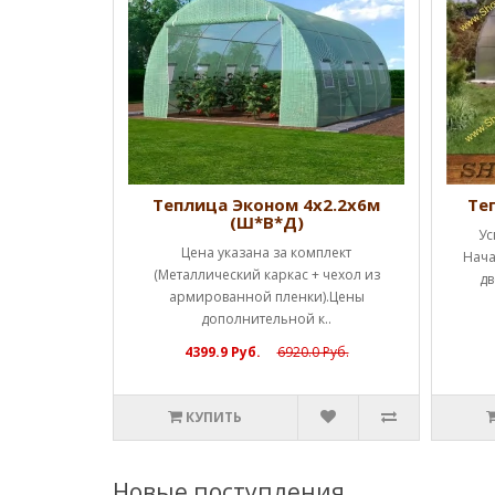
Ш*В*Д)
Теплица Эконом 4х2.2х6м
Те
(Ш*В*Д)
ценам!!!
Ус
Цена указана за комплект
а каркас (1
Нача
(Металлический каркас + чехол из
ы полн..
дв
армированной пленки).Цены
дополнительной к..
4399.9 Руб.
6920.0 Руб.
КУПИТЬ
Новые поступления