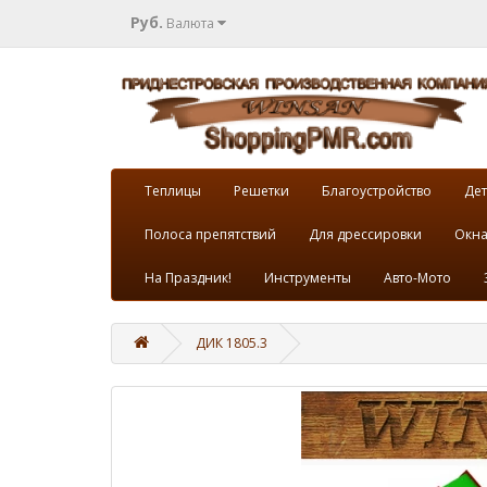
Руб.
Валюта
Теплицы
Решетки
Благоустройство
Дет
Полоса препятствий
Для дрессировки
Окна
На Праздник!
Инструменты
Авто-Мото
ДИК 1805.3