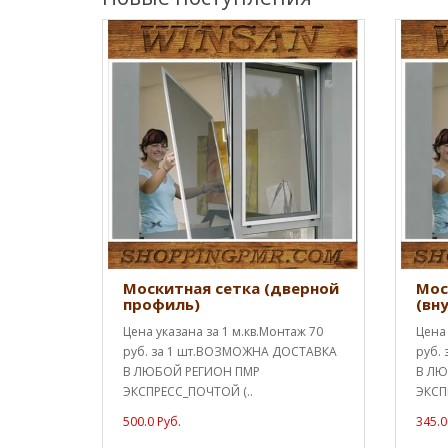
Москитная сетка (дверной
Мос
профиль)
(вн
Цена указана за 1 м.кв.Монтаж 70
Цена 
руб. за 1 шт.ВОЗМОЖНА ДОСТАВКА
руб.
В ЛЮБОЙ РЕГИОН ПМР
В ЛЮ
ЭКСПРЕСС_ПОЧТОЙ (..
ЭКСП
500.0 Руб.
345.0