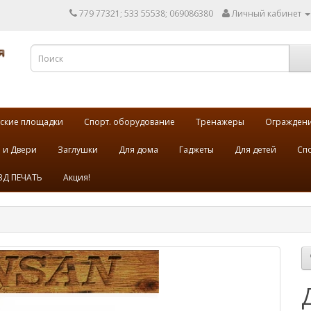
779 77321; 533 55538; 069086380
Личный кабинет
ские площадки
Спорт. оборудование
Тренажеры
Огражден
 и Двери
Заглушки
Для дома
Гаджеты
Для детей
Спо
3Д ПЕЧАТЬ
Акция!