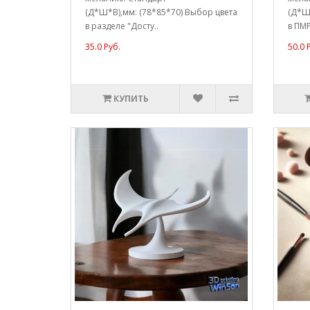
(Д*Ш*В),мм: (78*85*70) Выбор цвета
(Д*Ш*
в разделе "Досту..
в ПМР
35.0 Руб.
50.0 
КУПИТЬ