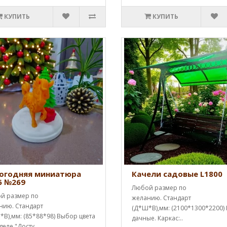
КУПИТЬ
КУПИТЬ
огодняя миниатюра
Качели садовые L1800
6 №269
Любой размер по
й размер по
желанию. Стандарт
нию. Стандарт
(Д*Ш*В),мм: (2100*1300*2200)
В),мм: (85*88*98) Выбор цвета
дачные. Каркас:..
деле "Досту..