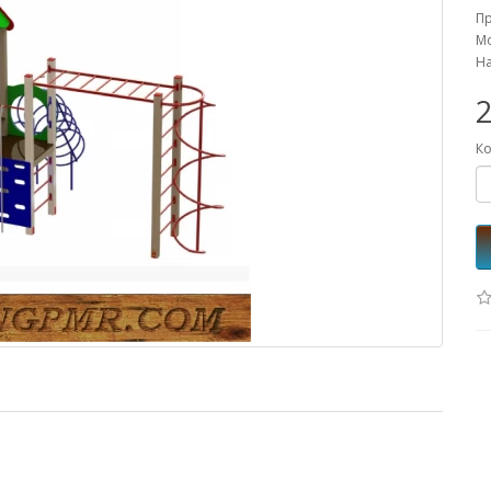
П
Мо
На
2
Ко