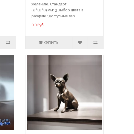
желанию. Стандарт
(Д*Ш*В),мм: () Выбор цвета в
разделе "Доступные вар..
0.0 Руб.
КУПИТЬ