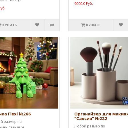
9000.0 Руб.
Руб.
КУПИТЬ
КУПИТЬ
чка Flexi №266
Органайзер для макия
"Саксия" №222
й размер по
Любой размер по
нию. Стандарт