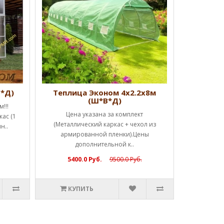
дверь, 
КУ
В*Д)
Теплица Эконом 4х2.2х8м
(Ш*В*Д)
!!!
Цена указана за комплект
ас (1
(Металлический каркас + чехол из
н..
армированной пленки).Цены
дополнительной к..
5400.0 Руб.
9500.0 Руб.
КУПИТЬ