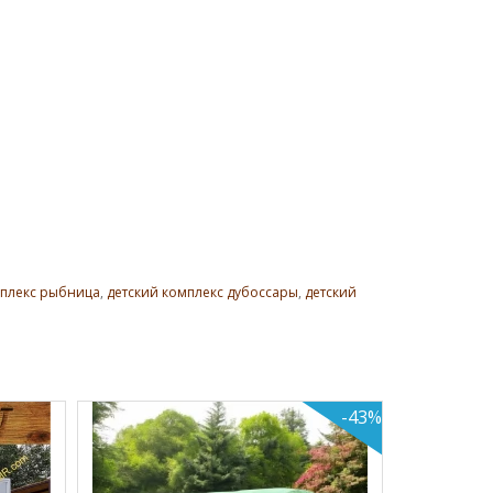
мплекс рыбница
,
детский комплекс дубоссары
,
детский
-43%
Теплиц
Успей к
Начальная