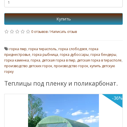
Купить
0 отзывов
/
Написать отзыв
горка пмр
,
горка тирасполь
,
горка слободзея
,
горка
приднестровье
,
горка рыбница
,
горка дубоссары
,
горка бендеры
,
горка каменка
,
горка
,
детская горка в пмр
,
детская горка в тирасполе
,
производство детских горок
,
производство горок
,
купить детскую
горку
Теплицы под пленку и поликарбонат.
-36%