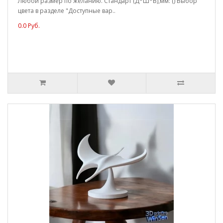
Любой размер по желанию. Стандарт (Д*Ш*В),мм: () Выбор
цвета в разделе "Доступные вар..
0.0 Руб.