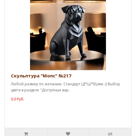
Скульптура "Мопс" №217
Любой размер по желанию. Стандарт (Д*Ш*В),мм: () Выбор
цвета в разделе "Доступные вар..
0.0 Руб.