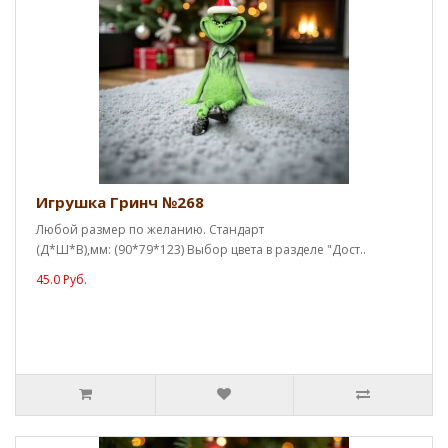
Игрушка Гринч №268
Любой размер по желанию. Стандарт
(Д*Ш*В),мм: (90*79*123) Выбор цвета в разделе "Дост..
45.0 Руб.