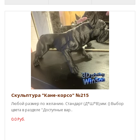
Скульптура "Кане-корсо" №215
Любой размер по желанию. Стандарт (Д*Ш*В),мм: () Выбор
цвета в разделе "Доступные вар..
0.0 Руб.