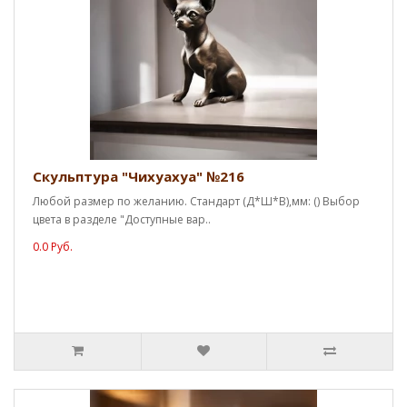
Скульптура "Чихуахуа" №216
Любой размер по желанию. Стандарт (Д*Ш*В),мм: () Выбор
цвета в разделе "Доступные вар..
0.0 Руб.