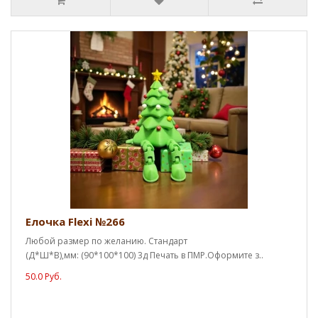
Елочка Flexi №266
Любой размер по желанию. Стандарт
(Д*Ш*В),мм: (90*100*100) 3д Печать в ПМР.Оформите з..
50.0 Руб.