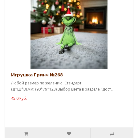
Игрушка Гринч №268
Любой размер по желанию. Стандарт
(Д*Ш*В),мм: (90*79*123) Выбор цвета в разделе "Дост..
45.0 Руб.