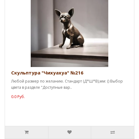
Скульптура "Чихуахуа" №216
Любой размер по желанию. Стандарт (Д*Ш*В),мм: () Выбор
цвета в разделе "Доступные вар..
0.0 Руб.