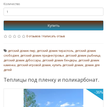
Количество
Купить
0 отзывов
/
Написать отзыв
детский домик пмр
,
детский домик тирасполь
,
детский домик
слободзея
,
детский домик приднестровье
,
детский домик рыбница
,
детский домик дубоссары
,
детский домик бендеры
,
детский домик
каменка
,
детский игровой домик
,
купить детский домик
,
домик для
детей
Теплицы под пленку и поликарбонат.
-36%