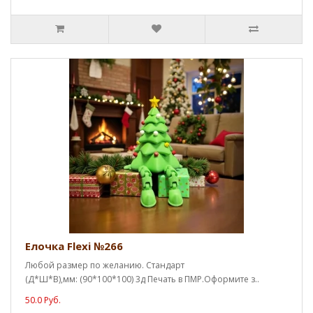
Елочка Flexi №266
Любой размер по желанию. Стандарт
(Д*Ш*В),мм: (90*100*100) 3д Печать в ПМР.Оформите з..
50.0 Руб.