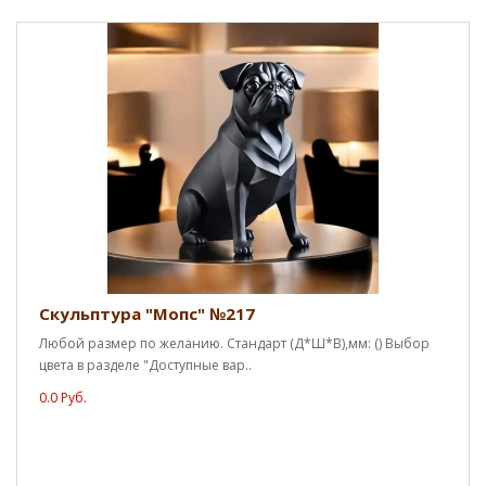
Скульптура "Мопс" №217
Любой размер по желанию. Стандарт (Д*Ш*В),мм: () Выбор
цвета в разделе "Доступные вар..
0.0 Руб.