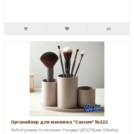
Органайзер для макияжа "Саксия" №222
Любой размер по желанию. Стандарт (Д*Ш*В),мм: () Выбор