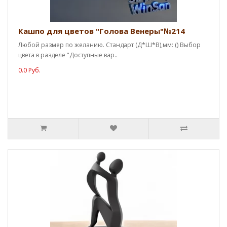
Кашпо для цветов "Голова Венеры"№214
Любой размер по желанию. Стандарт (Д*Ш*В),мм: () Выбор
цвета в разделе "Доступные вар..
0.0 Руб.