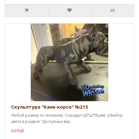
Скульптура "Кане-корсо" №215
Любой размер по желанию. Стандарт (Д*Ш*В),мм: () Выбор
цвета в разделе "Доступные вар..
0.0 Руб.