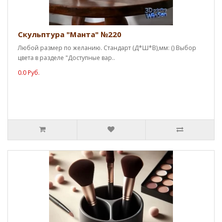
Скульптура "Манта" №220
Любой размер по желанию. Стандарт (Д*Ш*В),мм: () Выбор
цвета в разделе "Доступные вар..
0.0 Руб.