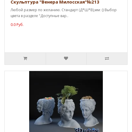
Скульптура "Венера Милосская"№213
Любой размер по желанию. Стандарт (Д*Ш*В),мм: () Выбор
цвета в разделе "Доступные вар..
0.0 Руб.