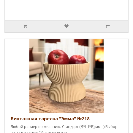
Винтажная тарелка "Эмма" №218
Любой размер по желанию. Стандарт (Д*Ш*В),мм: () Выбор
цвета в разделе "Доступные вар..