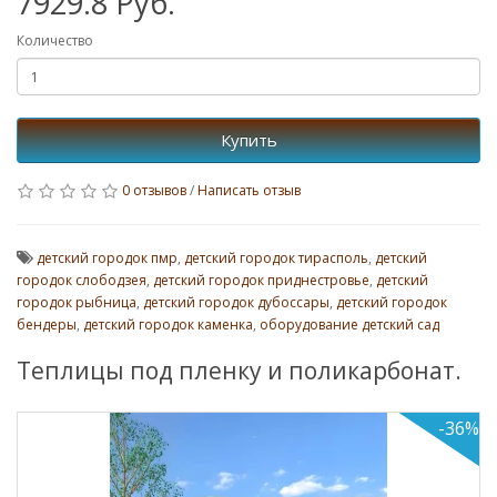
7929.8 Руб.
Количество
Купить
0 отзывов
/
Написать отзыв
детский городок пмр
,
детский городок тирасполь
,
детский
городок слободзея
,
детский городок приднестровье
,
детский
городок рыбница
,
детский городок дубоссары
,
детский городок
бендеры
,
детский городок каменка
,
оборудование детский сад
Теплицы под пленку и поликарбонат.
-36%
Успей к