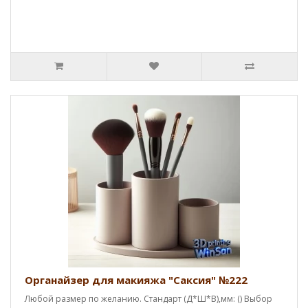
Органайзер для макияжа "Саксия" №222
Любой размер по желанию. Стандарт (Д*Ш*В),мм: () Выбор