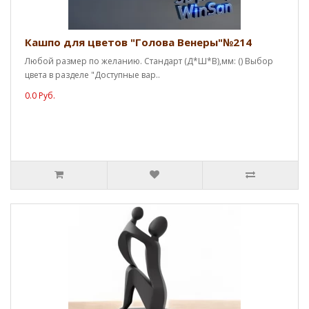
Кашпо для цветов "Голова Венеры"№214
Любой размер по желанию. Стандарт (Д*Ш*В),мм: () Выбор
цвета в разделе "Доступные вар..
0.0 Руб.