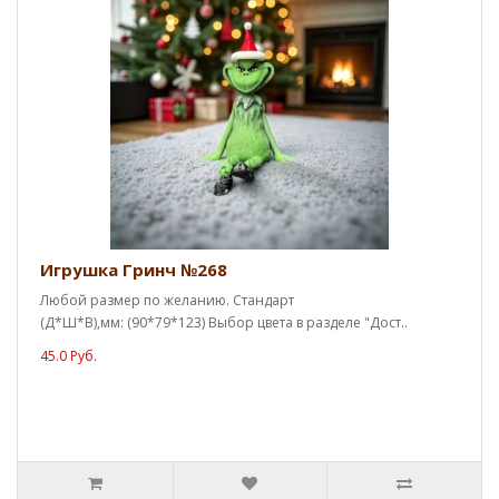
Игрушка Гринч №268
Любой размер по желанию. Стандарт
(Д*Ш*В),мм: (90*79*123) Выбор цвета в разделе "Дост..
45.0 Руб.