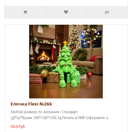
Елочка Flexi №266
Любой размер по желанию. Стандарт
(Д*Ш*В),мм: (90*100*100) 3д Печать в ПМР.Оформите з..
50.0 Руб.