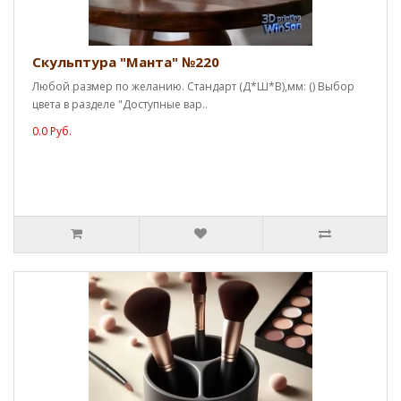
Скульптура "Манта" №220
Любой размер по желанию. Стандарт (Д*Ш*В),мм: () Выбор
цвета в разделе "Доступные вар..
0.0 Руб.