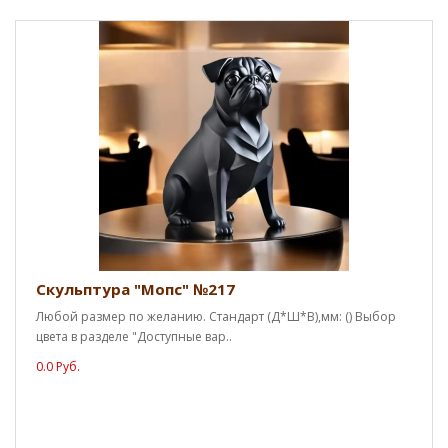
Скульптура "Мопс" №217
Любой размер по желанию. Стандарт (Д*Ш*В),мм: () Выбор
цвета в разделе "Доступные вар..
0.0 Руб.