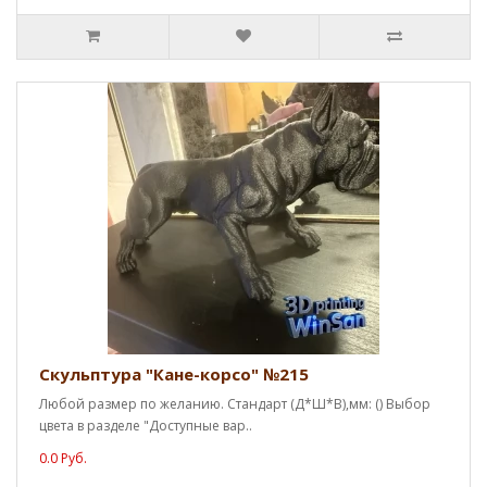
Скульптура "Кане-корсо" №215
Любой размер по желанию. Стандарт (Д*Ш*В),мм: () Выбор
цвета в разделе "Доступные вар..
0.0 Руб.