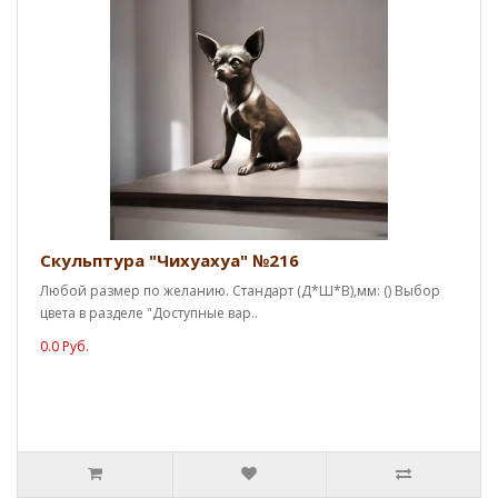
Скульптура "Чихуахуа" №216
Любой размер по желанию. Стандарт (Д*Ш*В),мм: () Выбор
цвета в разделе "Доступные вар..
0.0 Руб.