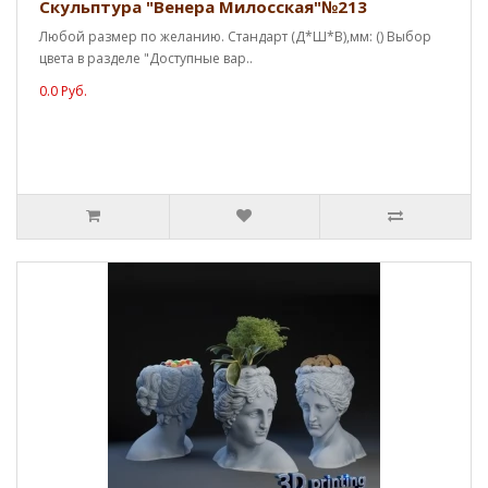
Скульптура "Венера Милосская"№213
Любой размер по желанию. Стандарт (Д*Ш*В),мм: () Выбор
цвета в разделе "Доступные вар..
0.0 Руб.