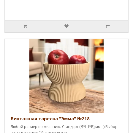
Винтажная тарелка "Эмма" №218
Любой размер по желанию. Стандарт (Д*Ш*В),мм: () Выбор
цвета в разделе "Доступные вар..