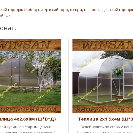
ский городок слободзея
,
детский городок приднестровье
,
детский городо
ий сад
онат.
плица 4х2.6х8м (Ш*В*Д)
Теплица 2х1,9х4м (Ш*
пей купить по старым ценам!!!
Успей купить по старым ценам
льная цена указана за каркас (1
Начальная цена указана за карк