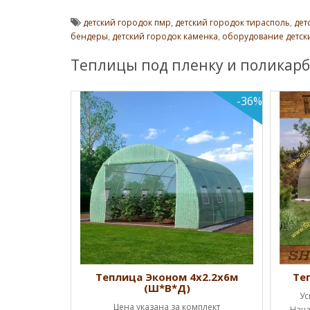
детский городок пмр
,
детский городок тирасполь
,
дет
бендеры
,
детский городок каменка
,
оборудование детск
Теплицы под пленку и поликарб
-36%
Ш*В*Д)
Теплица Эконом 4х2.2х6м
Те
(Ш*В*Д)
ценам!!!
Ус
Цена указана за комплект
а каркас (1
Нача