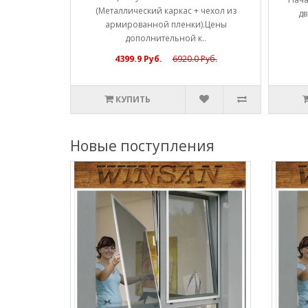
(Металлический каркас + чехол из
ы полн..
дв
армированной пленки).Цены
дополнительной к..
4399.9 Руб.
6920.0 Руб.
КУПИТЬ
Новые поступления