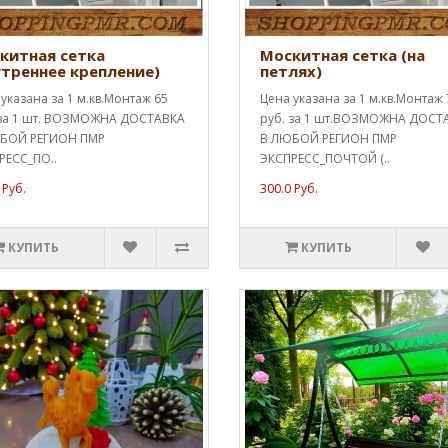
китная сетка
Москитная сетка (на
утреннее крепление)
петлях)
указана за 1 м.кв.Монтаж 65
Цена указана за 1 м.кв.Монтаж 
 за 1 шт. ВОЗМОЖНА ДОСТАВКА
руб. за 1 шт.ВОЗМОЖНА ДОСТ
БОЙ РЕГИОН ПМР
В ЛЮБОЙ РЕГИОН ПМР
РЕСС_ПО..
ЭКСПРЕСС_ПОЧТОЙ (..
 Руб.
300.0 Руб.
КУПИТЬ
КУПИТЬ