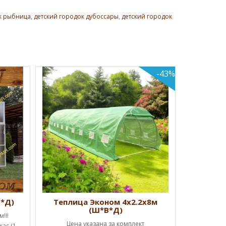
к рыбница
,
детский городок дубоссары
,
детский городок
-43%
Теплиц
Успей к
Начальная
дверь, 
КУ
В*Д)
Теплица Эконом 4х2.2х8м
(Ш*В*Д)
!!!
Цена указана за комплект
ас (1