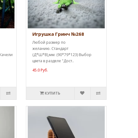
Игрушка Гринч №268
Любой размер по
желанию. Стандарт
 Качели
(Д*Ш*В),мм: (90*79*123) Выбор
цвета в разделе "Дост..
45.0 Руб.
КУПИТЬ