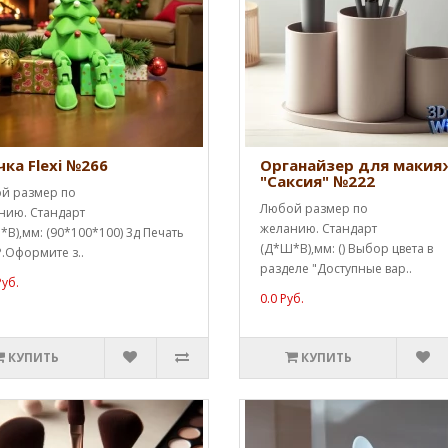
чка Flexi №266
Органайзер для макия
"Саксия" №222
й размер по
Любой размер по
нию. Стандарт
желанию. Стандарт
В),мм: (90*100*100) 3д Печать
(Д*Ш*В),мм: () Выбор цвета в
.Оформите з..
разделе "Доступные вар..
Руб.
0.0 Руб.
КУПИТЬ
КУПИТЬ