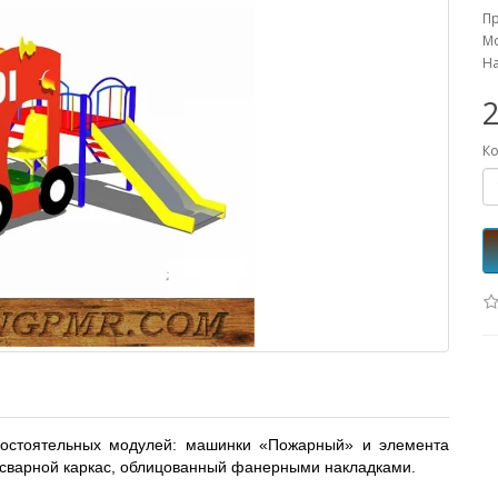
П
Мо
На
2
Ко
мостоятельных модулей: машинки «Пожарный» и элемента
осварной каркас, облицованный фанерными накладками.