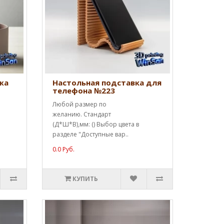
жа
Настольная подставка для
телефона №223
Любой размер по
желанию. Стандарт
(Д*Ш*В),мм: () Выбор цвета в
разделе "Доступные вар..
0.0 Руб.
КУПИТЬ