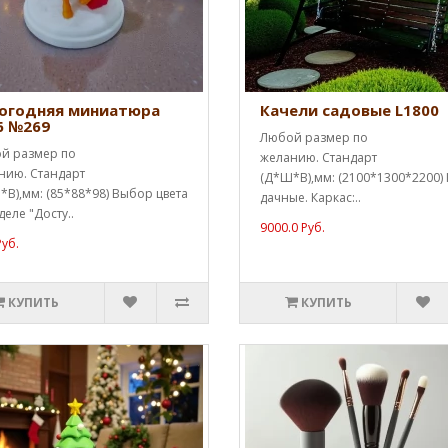
огодняя миниатюра
Качели садовые L1800
6 №269
Любой размер по
й размер по
желанию. Стандарт
нию. Стандарт
(Д*Ш*В),мм: (2100*1300*2200)
В),мм: (85*88*98) Выбор цвета
дачные. Каркас:..
деле "Досту..
9000.0 Руб.
Руб.
КУПИТЬ
КУПИТЬ