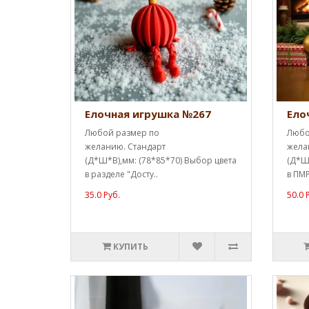
Елочная игрушка №267
Ело
Любой размер по
Любо
желанию. Стандарт
жела
(Д*Ш*В),мм: (78*85*70) Выбор цвета
(Д*Ш*
в разделе "Досту..
в ПМР
35.0 Руб.
50.0 
КУПИТЬ