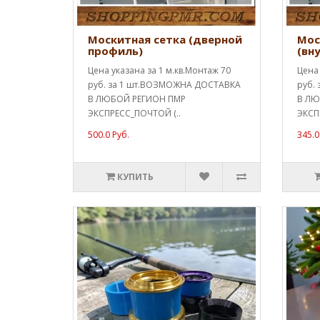
Москитная сетка (дверной
Мос
профиль)
(вн
Цена указана за 1 м.кв.Монтаж 70
Цена 
руб. за 1 шт.ВОЗМОЖНА ДОСТАВКА
руб.
В ЛЮБОЙ РЕГИОН ПМР
В ЛЮ
ЭКСПРЕСС_ПОЧТОЙ (..
ЭКСП
500.0 Руб.
345.0
КУПИТЬ