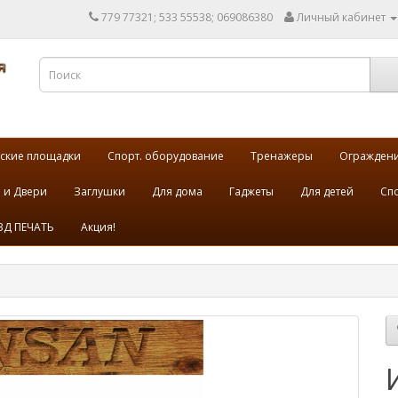
779 77321; 533 55538; 069086380
Личный кабинет
ские площадки
Спорт. оборудование
Тренажеры
Огражден
 и Двери
Заглушки
Для дома
Гаджеты
Для детей
Спо
3Д ПЕЧАТЬ
Акция!