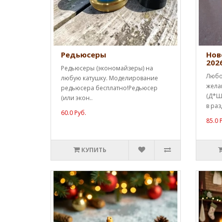
Редьюсеры
Нов
202
Редьюсеры (экономайзеры) на
Любо
любую катушку. Моделирование
жела
редьюсера бесплатно!Редьюсер
(Д*Ш*
(или экон..
в раз
60.0 Руб.
85.0 
КУПИТЬ