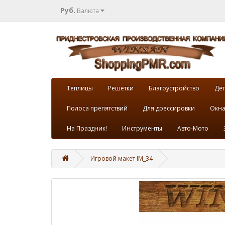
Руб.
Валюта
Теплицы
Решетки
Благоустройство
Дет
Полоса препятствий
Для дрессировки
Окна
На Праздник!
Инструменты
Авто-Мото
Игровой макет IM_34