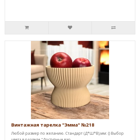
Винтажная тарелка "Эмма" №218
Любой размер по желанию. Стандарт (Д*Ш*В),мм: () Выбор
цвета в разделе "Доступные вар..