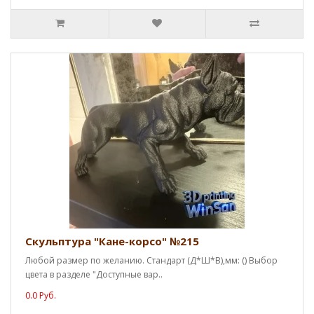
Скульптура "Кане-корсо" №215
Любой размер по желанию. Стандарт (Д*Ш*В),мм: () Выбор
цвета в разделе "Доступные вар..
0.0 Руб.