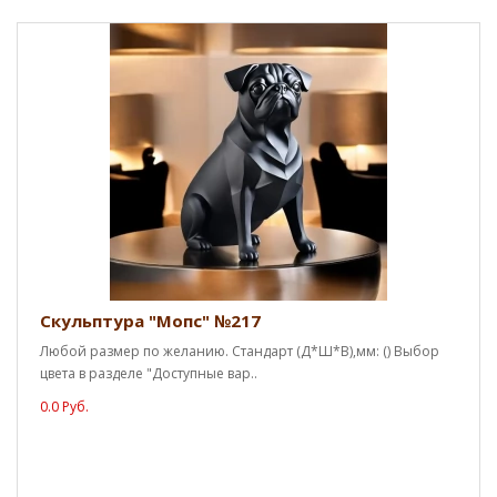
Скульптура "Мопс" №217
Любой размер по желанию. Стандарт (Д*Ш*В),мм: () Выбор
цвета в разделе "Доступные вар..
0.0 Руб.