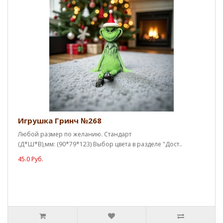
Игрушка Гринч №268
Любой размер по желанию. Стандарт
(Д*Ш*В),мм: (90*79*123) Выбор цвета в разделе "Дост..
45.0 Руб.