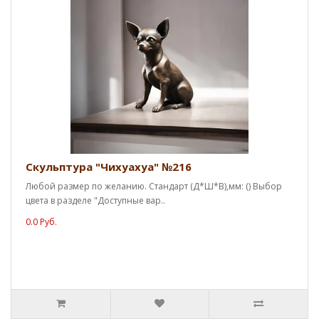
Скульптура "Чихуахуа" №216
Любой размер по желанию. Стандарт (Д*Ш*В),мм: () Выбор
цвета в разделе "Доступные вар..
0.0 Руб.