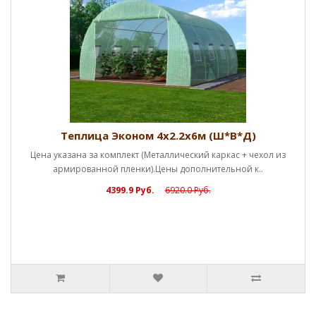
928
ом 4х2.2х6м (Ш*В*Д)
т (Металлический каркас + чехол из
ки).Цены дополнительной к..
Руб.
6920.0 Руб.