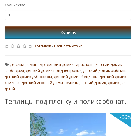
Количество
Купить
0 отзывов
/
Написать отзыв
детский домик пмр
,
детский домик тирасполь
,
детский домик
слободзея
,
детский домик приднестровье
,
детский домик рыбница
,
детский домик дубоссары
,
детский домик бендеры
,
детский домик
каменка
,
детский игровой домик
,
купить детский домик
,
домик для
детей
Теплицы под пленку и поликарбонат.
-36%
Теплица 4х
Успей купить по старым цен
каркас (1 дверь, 2