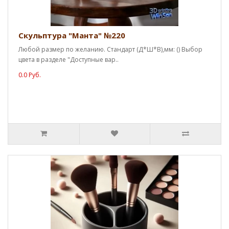
Скульптура "Манта" №220
Любой размер по желанию. Стандарт (Д*Ш*В),мм: () Выбор
цвета в разделе "Доступные вар..
0.0 Руб.