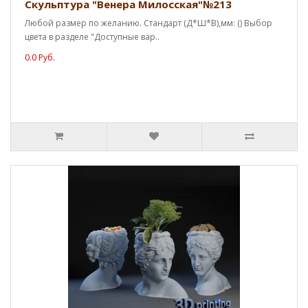
Скульптура "Венера Милосская"№213
Любой размер по желанию. Стандарт (Д*Ш*В),мм: () Выбор
цвета в разделе "Доступные вар..
0.0 Руб.