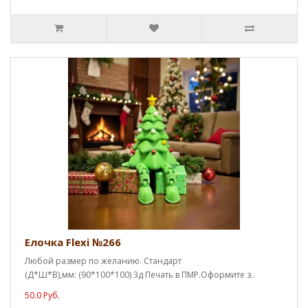
Елочка Flexi №266
Любой размер по желанию. Стандарт
(Д*Ш*В),мм: (90*100*100) 3д Печать в ПМР.Оформите з..
50.0 Руб.