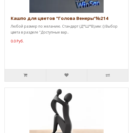
Кашпо для цветов "Голова Венеры"№214
Любой размер по желанию. Стандарт (Д*Ш*В),мм: () Выбор
цвета в разделе "Доступные вар..
0.0 Руб.