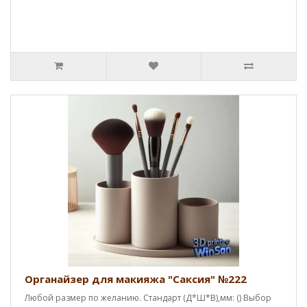
Органайзер для макияжа "Саксия" №222
Любой размер по желанию. Стандарт (Д*Ш*В),мм: () Выбор