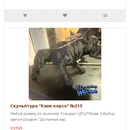
Скульптура "Кане-корсо" №215
Любой размер по желанию. Стандарт (Д*Ш*В),мм: () Выбор
цвета в разделе "Доступные вар..
0.0 Руб.