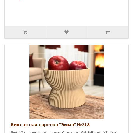
Винтажная тарелка "Эмма" №218
Любой размер по желанию. Стандарт (Д*Ш*В),мм: () Выбор