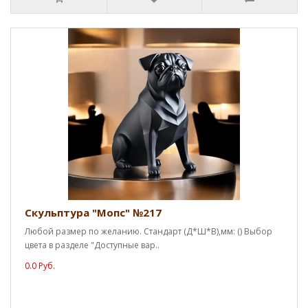
Скульптура "Мопс" №217
Любой размер по желанию. Стандарт (Д*Ш*В),мм: () Выбор
цвета в разделе "Доступные вар..
0.0 Руб.