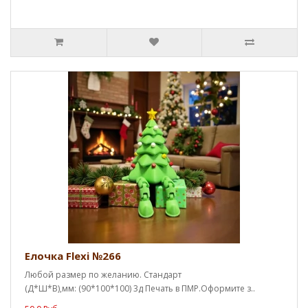
Елочка Flexi №266
Любой размер по желанию. Стандарт
(Д*Ш*В),мм: (90*100*100) 3д Печать в ПМР.Оформите з..