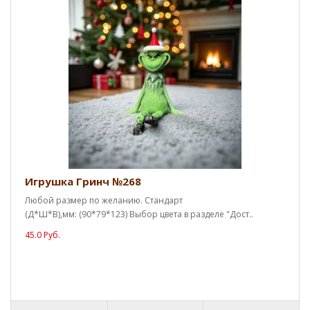
Игрушка Гринч №268
Любой размер по желанию. Стандарт
(Д*Ш*В),мм: (90*79*123) Выбор цвета в разделе "Дост..
45.0 Руб.