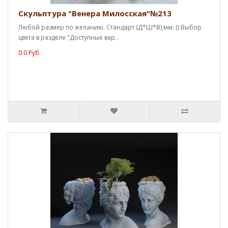
Скульптура "Венера Милосская"№213
Любой размер по желанию. Стандарт (Д*Ш*В),мм: () Выбор
цвета в разделе "Доступные вар..
0.0 Руб.