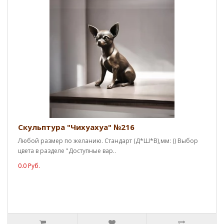
Скульптура "Чихуахуа" №216
Любой размер по желанию. Стандарт (Д*Ш*В),мм: () Выбор
цвета в разделе "Доступные вар..
0.0 Руб.