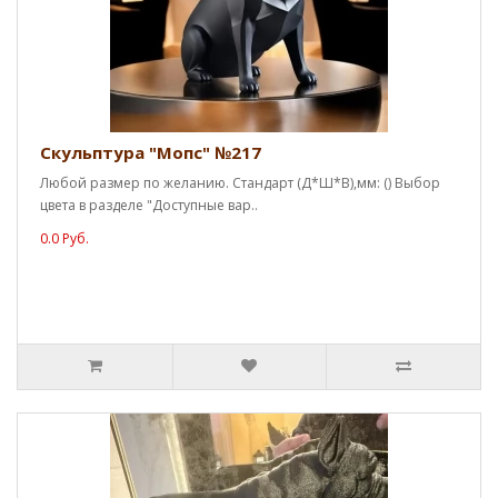
Скульптура "Мопс" №217
Любой размер по желанию. Стандарт (Д*Ш*В),мм: () Выбор
цвета в разделе "Доступные вар..
0.0 Руб.