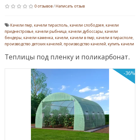
0 отзывов
/
Написать отзыв
Качели пмр
,
качели тирасполь
,
качели слободзея
,
качели
приднестровье
,
качели рыбница
,
качели дубоссары
,
качели
бендеры
,
качели каменка
,
качели
,
качели в пмр
,
качели в тирасполе
,
производство детских качелей
,
производство качелей
,
купить качели
Теплицы под пленку и поликарбонат.
-36%