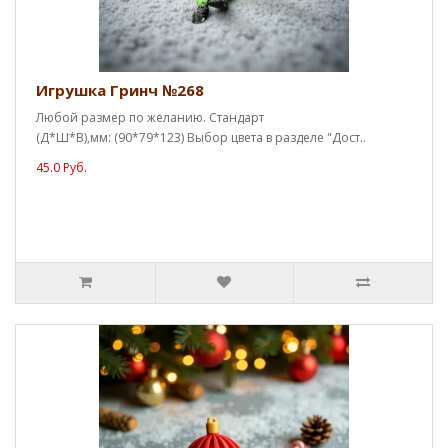
Игрушка Гринч №268
Любой размер по желанию. Стандарт
(Д*Ш*В),мм: (90*79*123) Выбор цвета в разделе "Дост..
45.0 Руб.