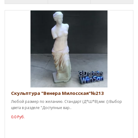
Скульптура "Венера Милосская"№213
Любой размер по желанию. Стандарт (Д*Ш*В),мм: () Выбор
цвета в разделе "Доступные вар..
0.0 Руб.