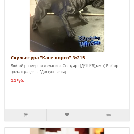
Скульптура "Кане-корсо" №215
Любой размер по желанию. Стандарт (Д*Ш*В),мм: () Выбор
цвета в разделе "Доступные вар..
0.0 Руб.