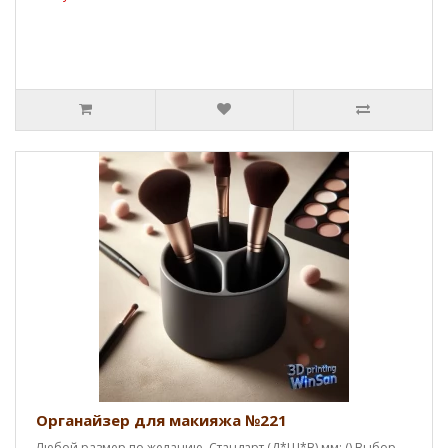
Органайзер для макияжа №221
Любой размер по желанию. Стандарт (Д*Ш*В),мм: () Выбор