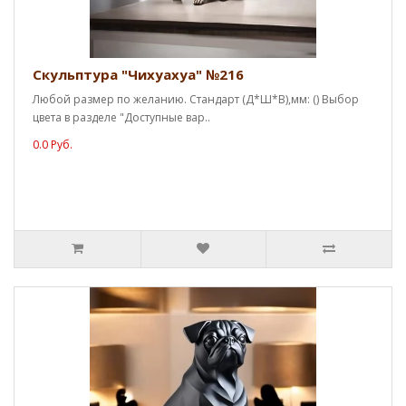
Скульптура "Чихуахуа" №216
Любой размер по желанию. Стандарт (Д*Ш*В),мм: () Выбор
цвета в разделе "Доступные вар..
0.0 Руб.