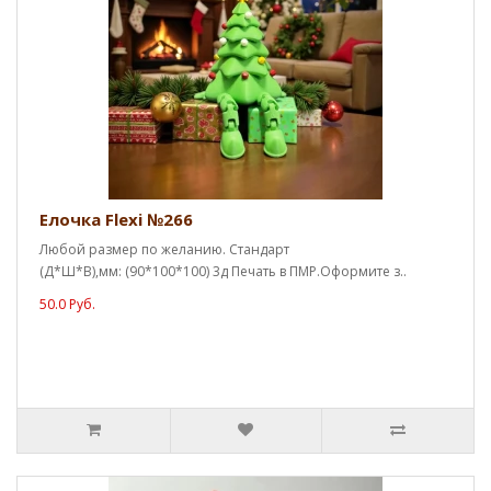
Елочка Flexi №266
Любой размер по желанию. Стандарт
(Д*Ш*В),мм: (90*100*100) 3д Печать в ПМР.Оформите з..
50.0 Руб.