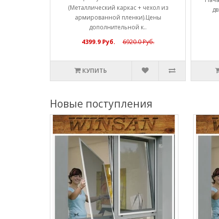
(Металлический каркас + чехол из
ы полн..
дв
армированной пленки).Цены
дополнительной к..
4399.9 Руб.
6920.0 Руб.
КУПИТЬ
Новые поступления