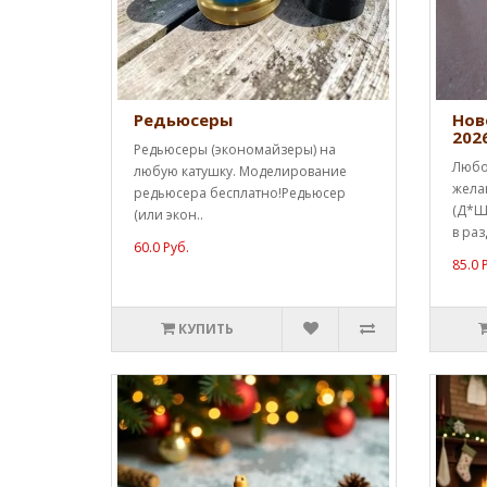
Редьюсеры
Нов
202
Редьюсеры (экономайзеры) на
Любо
любую катушку. Моделирование
жела
редьюсера бесплатно!Редьюсер
(Д*Ш*
(или экон..
в раз
60.0 Руб.
85.0 
КУПИТЬ