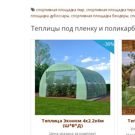
спортивная площадка пмр
,
спортивная площадка тир
площадка дубоссары
,
спортивная площадка бендеры
,
сп
Теплицы под пленку и поликарб
-36%
Ш*В*Д)
Теплица Эконом 4х2.2х6м
Те
(Ш*В*Д)
ценам!!!
Ус
Цена указана за комплект
а каркас (1
Нача