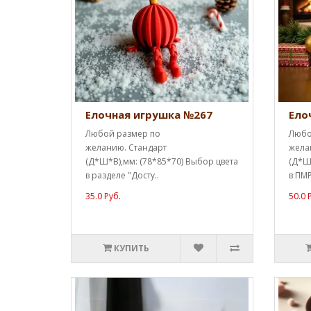
Елочная игрушка №267
Ело
Любой размер по
Любо
желанию. Стандарт
жела
(Д*Ш*В),мм: (78*85*70) Выбор цвета
(Д*Ш*
в разделе "Досту..
в ПМР
35.0 Руб.
50.0 
КУПИТЬ