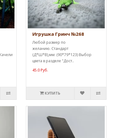
Игрушка Гринч №268
Любой размер по
желанию. Стандарт
 Качели
(Д*Ш*В),мм: (90*79*123) Выбор
цвета в разделе "Дост..
45.0 Руб.
КУПИТЬ