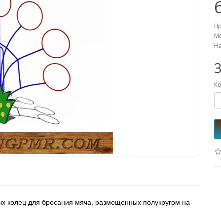
П
Мо
На
3
Ко
ых колец для бросания мяча, размещенных полукругом на