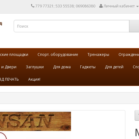
779 77321; 533 55538; 069086380
Личный кабинет
ские площадки
Спорт. оборудование
Тренажеры
Огражден
 и Двери
Заглушки
Для дома
Гаджеты
Для детей
Спо
3Д ПЕЧАТЬ
Акция!