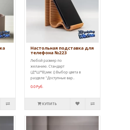
жа
Настольная подставка для
телефона №223
Любой размер по
желанию. Стандарт
(Д*Ш*В),мм: () Выбор цвета в
разделе "Доступные вар..
0.0 Руб.
КУПИТЬ