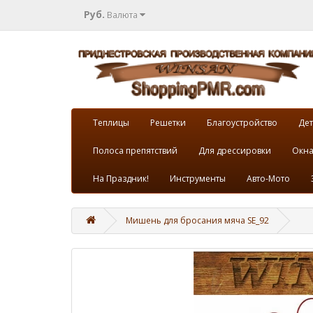
Руб.
Валюта
Теплицы
Решетки
Благоустройство
Дет
Полоса препятствий
Для дрессировки
Окна
На Праздник!
Инструменты
Авто-Мото
Мишень для бросания мяча SE_92