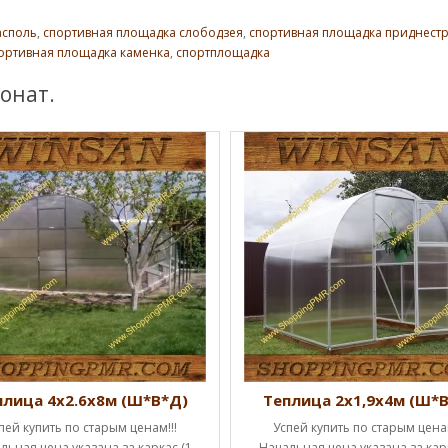
асполь
,
спортивная площадка слободзея
,
спортивная площадка приднест
ортивная площадка каменка
,
спортплощадка
онат.
плица 4х2.6х8м (Ш*В*Д)
Теплица 2х1,9х4м (Ш*
пей купить по старым ценам!!!
Успей купить по старым ценам
льная цена указана за каркас (1
Начальная цена указана за карк