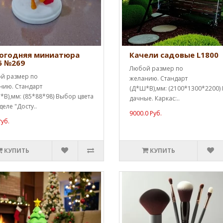
огодняя миниатюра
Качели садовые L1800
6 №269
Любой размер по
й размер по
желанию. Стандарт
нию. Стандарт
(Д*Ш*В),мм: (2100*1300*2200)
В),мм: (85*88*98) Выбор цвета
дачные. Каркас:..
деле "Досту..
9000.0 Руб.
Руб.
КУПИТЬ
КУПИТЬ