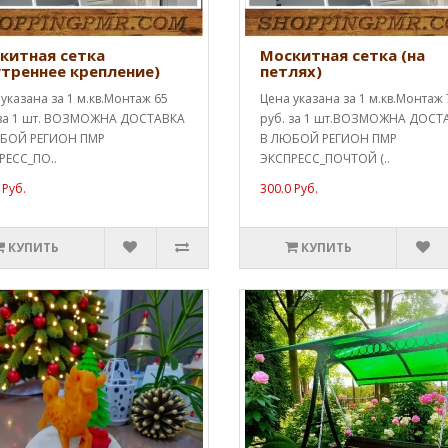
китная сетка
Москитная сетка (на
утреннее крепление)
петлях)
указана за 1 м.кв.Монтаж 65
Цена указана за 1 м.кв.Монтаж 
 за 1 шт. ВОЗМОЖНА ДОСТАВКА
руб. за 1 шт.ВОЗМОЖНА ДОСТ
БОЙ РЕГИОН ПМР
В ЛЮБОЙ РЕГИОН ПМР
РЕСС_ПО..
ЭКСПРЕСС_ПОЧТОЙ (..
 Руб.
300.0 Руб.
КУПИТЬ
КУПИТЬ