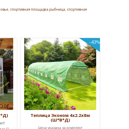
ровье
,
спортивная площадка рыбница
,
спортивная
-43%
Теплиц
Успей к
Начальная
дверь, 
КУ
В*Д)
Теплица Эконом 4х2.2х8м
(Ш*В*Д)
!!!
Цена указана за комплект
ас (1