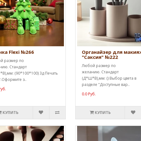
чка Flexi №266
Органайзер для макия
"Саксия" №222
й размер по
Любой размер по
нию. Стандарт
желанию. Стандарт
В),мм: (90*100*100) 3д Печать
(Д*Ш*В),мм: () Выбор цвета в
.Оформите з..
разделе "Доступные вар..
Руб.
0.0 Руб.
КУПИТЬ
КУПИТЬ