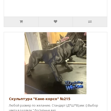
Скульптура "Кане-корсо" №215
Любой размер по желанию. Стандарт (Д*Ш*В),мм: () Выбор
цвета в разделе "Доступные вар..