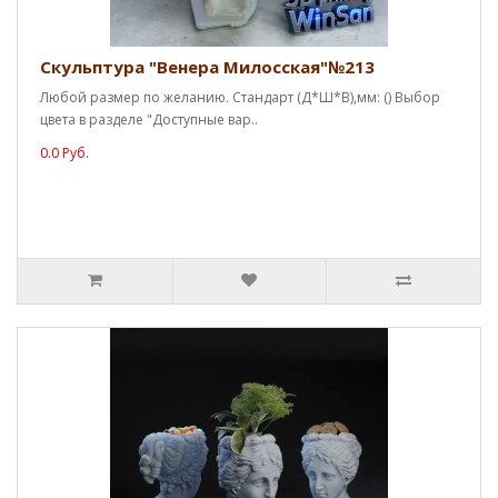
Скульптура "Венера Милосская"№213
Любой размер по желанию. Стандарт (Д*Ш*В),мм: () Выбор
цвета в разделе "Доступные вар..
0.0 Руб.