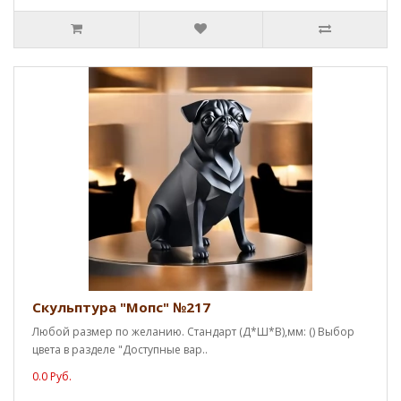
Скульптура "Мопс" №217
Любой размер по желанию. Стандарт (Д*Ш*В),мм: () Выбор
цвета в разделе "Доступные вар..
0.0 Руб.