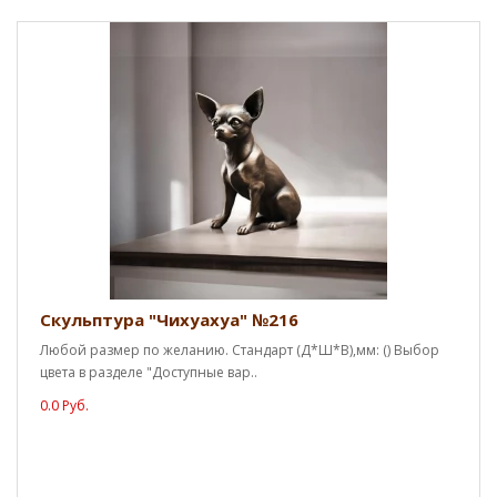
Скульптура "Чихуахуа" №216
Любой размер по желанию. Стандарт (Д*Ш*В),мм: () Выбор
цвета в разделе "Доступные вар..
0.0 Руб.