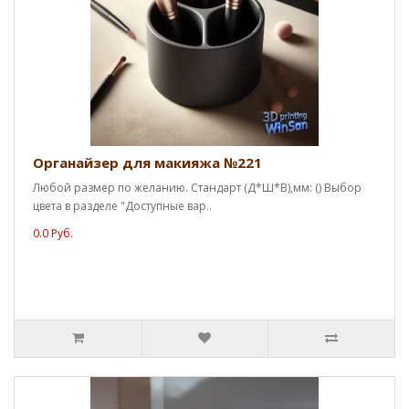
Органайзер для макияжа №221
Любой размер по желанию. Стандарт (Д*Ш*В),мм: () Выбор
цвета в разделе "Доступные вар..
0.0 Руб.