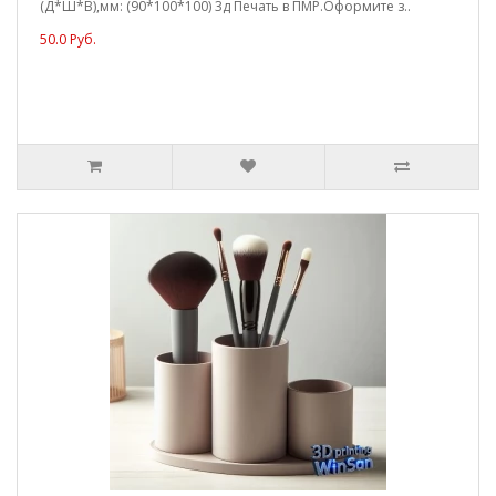
(Д*Ш*В),мм: (90*100*100) 3д Печать в ПМР.Оформите з..
50.0 Руб.