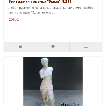
Винтажная тарелка "Эмма" №218
Любой размер по желанию. Стандарт (Д*Ш*В),мм: () Выбор
цвета в разделе "Доступные вар..
0.0 Руб.