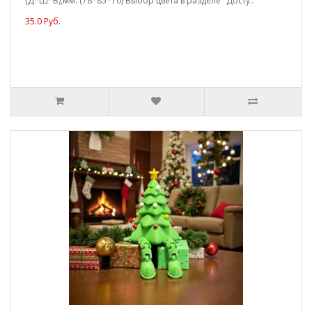
(Д*Ш*В),мм: (78*85*70) Выбор цвета в разделе "Досту..
35.0 Руб.