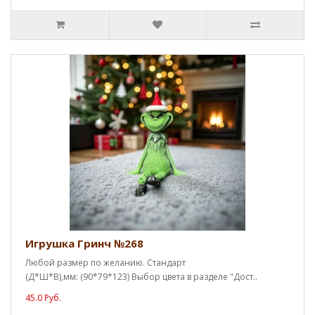
Игрушка Гринч №268
Любой размер по желанию. Стандарт
(Д*Ш*В),мм: (90*79*123) Выбор цвета в разделе "Дост..
45.0 Руб.