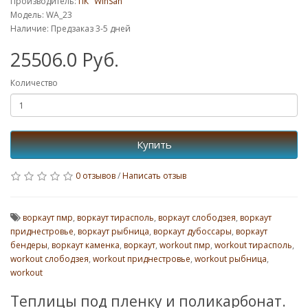
Производитель:
ПК "WinSan"
Модель: WA_23
Наличие: Предзаказ 3-5 дней
25506.0 Руб.
Количество
Купить
0 отзывов
/
Написать отзыв
воркаут пмр
,
воркаут тирасполь
,
воркаут слободзея
,
воркаут
приднестровье
,
воркаут рыбница
,
воркаут дубоссары
,
воркаут
бендеры
,
воркаут каменка
,
воркаут
,
workout пмр
,
workout тирасполь
,
workout слободзея
,
workout приднестровье
,
workout рыбница
,
workout
Теплицы под пленку и поликарбонат.