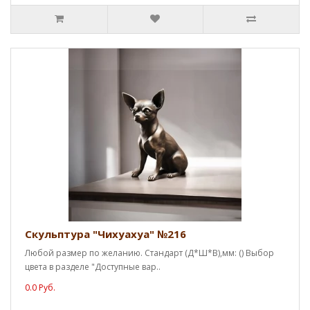
Скульптура "Чихуахуа" №216
Любой размер по желанию. Стандарт (Д*Ш*В),мм: () Выбор
цвета в разделе "Доступные вар..
0.0 Руб.