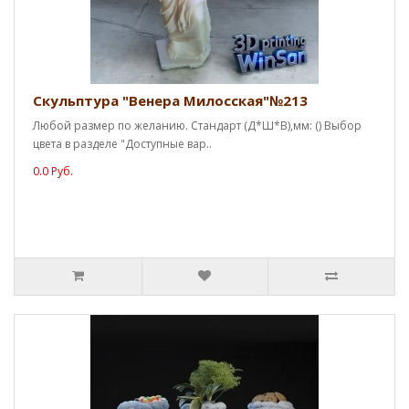
Скульптура "Венера Милосская"№213
Любой размер по желанию. Стандарт (Д*Ш*В),мм: () Выбор
цвета в разделе "Доступные вар..
0.0 Руб.