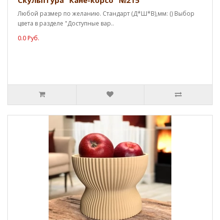
Скульптура "Кане-корсо" №215
Любой размер по желанию. Стандарт (Д*Ш*В),мм: () Выбор
цвета в разделе "Доступные вар..
0.0 Руб.