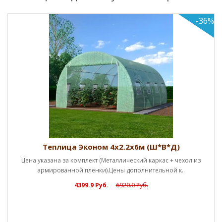
-36%
Успей купи
ка
еплица Эконом 4х2.2х6м (Ш*В*Д)
зана за комплект (Металлический каркас + чехол из
мированной пленки).Цены дополнительной к..
4399.9 Руб.
6920.0 Руб.