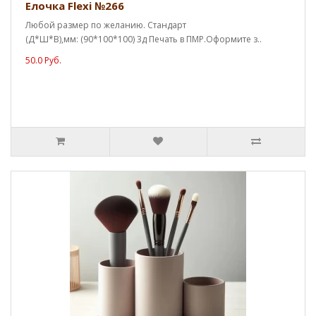
Елочка Flexi №266
Любой размер по желанию. Стандарт
(Д*Ш*В),мм: (90*100*100) 3д Печать в ПМР.Оформите з..
50.0 Руб.