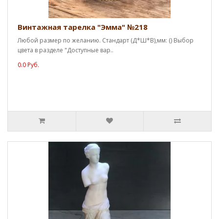
Винтажная тарелка "Эмма" №218
Любой размер по желанию. Стандарт (Д*Ш*В),мм: () Выбор
цвета в разделе "Доступные вар..
0.0 Руб.