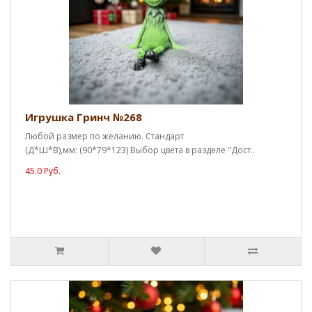
Игрушка Гринч №268
Любой размер по желанию. Стандарт
(Д*Ш*В),мм: (90*79*123) Выбор цвета в разделе "Дост..
45.0 Руб.