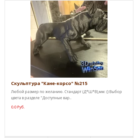
Скульптура "Кане-корсо" №215
Любой размер по желанию. Стандарт (Д*Ш*В),мм: () Выбор
цвета в разделе "Доступные вар..
0.0 Руб.