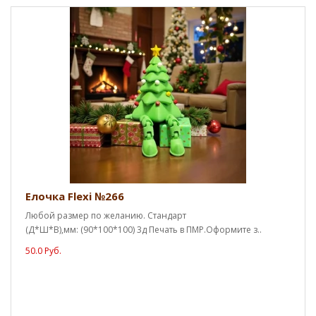
Елочка Flexi №266
Любой размер по желанию. Стандарт
(Д*Ш*В),мм: (90*100*100) 3д Печать в ПМР.Оформите з..
50.0 Руб.