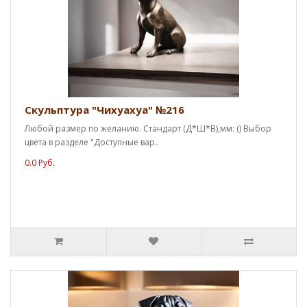
Скульптура "Чихуахуа" №216
Любой размер по желанию. Стандарт (Д*Ш*В),мм: () Выбор
цвета в разделе "Доступные вар..
0.0 Руб.