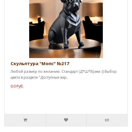
Скульптура "Мопс" №217
Любой размер по желанию. Стандарт (Д*Ш*В),мм: () Выбор
цвета в разделе "Доступные вар..
0.0 Руб.