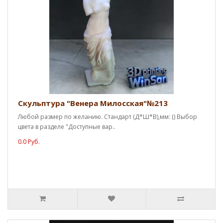
Скульптура "Венера Милосская"№213
Любой размер по желанию. Стандарт (Д*Ш*В),мм: () Выбор
цвета в разделе "Доступные вар..
0.0 Руб.