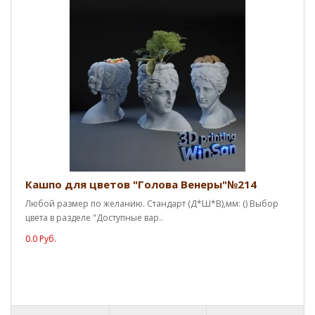
Кашпо для цветов "Голова Венеры"№214
Любой размер по желанию. Стандарт (Д*Ш*В),мм: () Выбор
цвета в разделе "Доступные вар..
0.0 Руб.