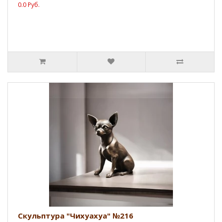
0.0 Руб.
Скульптура "Чихуахуа" №216