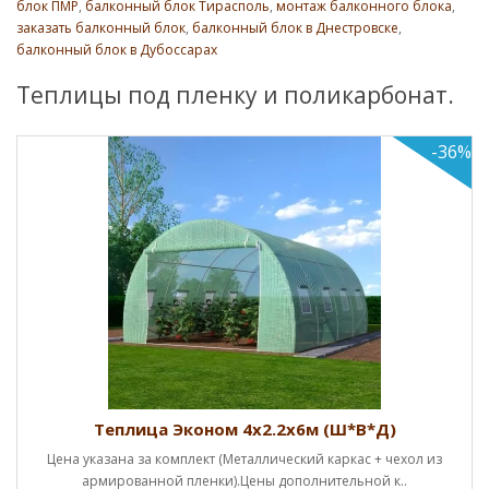
блок ПМР
,
балконный блок Тирасполь
,
монтаж балконного блока
,
заказать балконный блок
,
балконный блок в Днестровске
,
балконный блок в Дубоссарах
Теплицы под пленку и поликарбонат.
-36%
Теплица 4х2.6х8м (Ш*В*Д)
Успей купить по старым ценам!!!Начальная цена указана
каркас (1 дверь, 2 форточки). Цены полн..
9288.4 Руб.
хол из
.