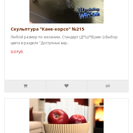
Скульптура "Кане-корсо" №215
Любой размер по желанию. Стандарт (Д*Ш*В),мм: () Выбор
цвета в разделе "Доступные вар..
0.0 Руб.