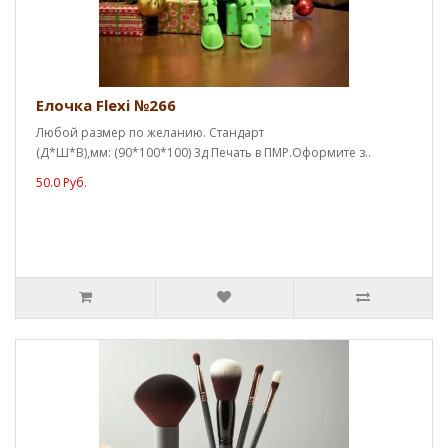
Елочка Flexi №266
Любой размер по желанию. Стандарт
(Д*Ш*В),мм: (90*100*100) 3д Печать в ПМР.Оформите з..
50.0 Руб.