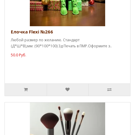
Елочка Flexi №266
Любой размер по желанию. Стандарт
(Д*Ш*В),мм: (90*100*100) 3д Печать в ПМР.Оформите з..
50.0 Руб.