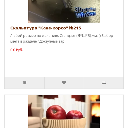
Скульптура "Кане-корсо" №215
Любой размер по желанию. Стандарт (Д*Ш*В),мм: () Выбор
цвета в разделе "Доступные вар..
0.0 Руб.