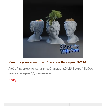
Кашпо для цветов "Голова Венеры"№214
Любой размер по желанию. Стандарт (Д*Ш*В),мм: () Выбор
цвета в разделе "Доступные вар..
0.0 Руб.