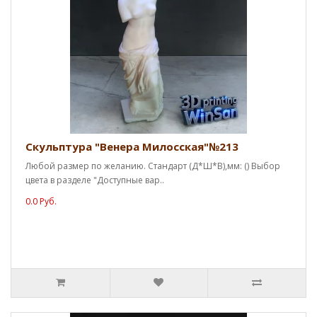
Скульптура "Венера Милосская"№213
Любой размер по желанию. Стандарт (Д*Ш*В),мм: () Выбор
цвета в разделе "Доступные вар..
0.0 Руб.