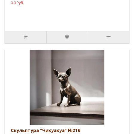
0.0 Руб.
Скульптура "Чихуахуа" №216