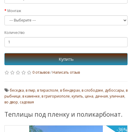
Монтаж
Количество
Купить
0 отзывов
/
Написать отзыв
беседка
,
в пмр
,
в тирасполе
,
в бендерах
,
в слободзее
,
дубоссары
,
в
рыбнице
,
в каменке
,
в григориополе
,
купить
,
цена
,
дачная
,
уличная
,
во двор
,
садовая
Теплицы под пленку и поликарбонат.
-36%