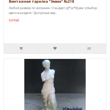
Винтажная тарелка "Эмма" №218
Любой размер по желанию. Стандарт (Д*Ш*В),мм: () Выбор
цвета в разделе "Доступные вар..
0.0 Руб.