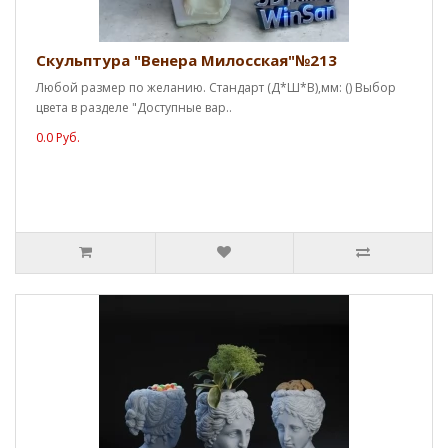
Скульптура "Венера Милосская"№213
Любой размер по желанию. Стандарт (Д*Ш*В),мм: () Выбор
цвета в разделе "Доступные вар..
0.0 Руб.