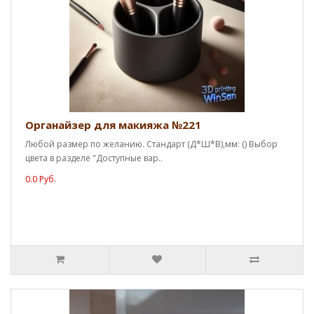
Органайзер для макияжа №221
Любой размер по желанию. Стандарт (Д*Ш*В),мм: () Выбор
цвета в разделе "Доступные вар..
0.0 Руб.