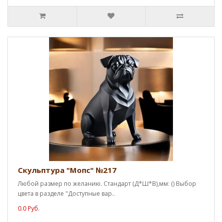
Скульптура "Мопс" №217
Любой размер по желанию. Стандарт (Д*Ш*В),мм: () Выбор
цвета в разделе "Доступные вар..
0.0 Руб.