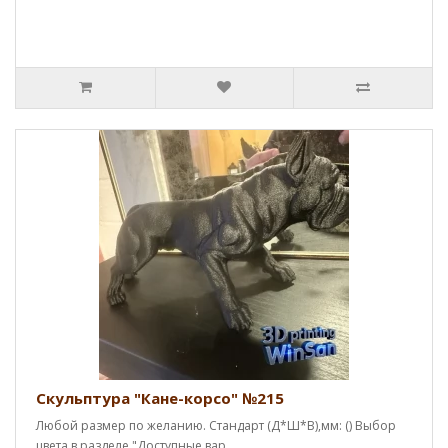
Скульптура "Кане-корсо" №215
Любой размер по желанию. Стандарт (Д*Ш*В),мм: () Выбор
цвета в разделе "Доступные вар..