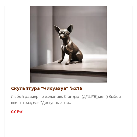
Скульптура "Чихуахуа" №216
Любой размер по желанию. Стандарт (Д*Ш*В),мм: () Выбор
цвета в разделе "Доступные вар..
0.0 Руб.