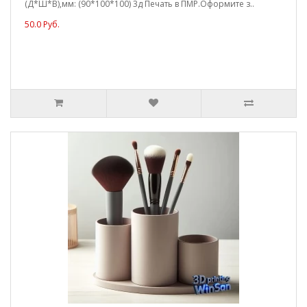
(Д*Ш*В),мм: (90*100*100) 3д Печать в ПМР.Оформите з..
50.0 Руб.