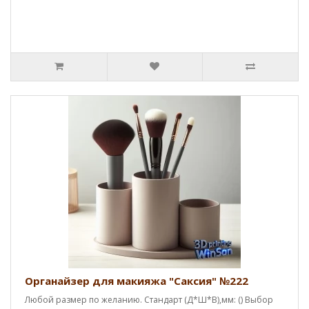
Органайзер для макияжа "Саксия" №222
Любой размер по желанию. Стандарт (Д*Ш*В),мм: () Выбор