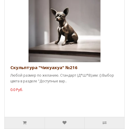
Скульптура "Чихуахуа" №216
Любой размер по желанию. Стандарт (Д*Ш*В),мм: () Выбор
цвета в разделе "Доступные вар..
0.0 Руб.