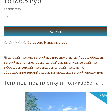
16186.5 Руб.
Количество
Купить
0 отзывов
/
Написать отзыв
детский лаз пмр
,
детский лаз тирасполь
,
детский лаз слободзея
,
детский лаз приднестровье
,
детский лаз рыбница
,
детский лаз
дубоссары
,
детский лаз бендеры
,
детский лаз каменка
,
оборудование детский сад
,
лаз на площадку
,
детский городок пмр
Теплицы под пленку и поликарбонат.
-36%