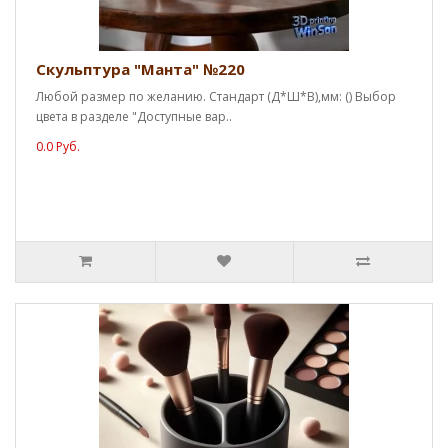
Скульптура "Манта" №220
Любой размер по желанию. Стандарт (Д*Ш*В),мм: () Выбор
цвета в разделе "Доступные вар..
0.0 Руб.