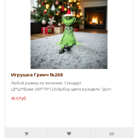
Игрушка Гринч №268
Любой размер по желанию. Стандарт
(Д*Ш*В),мм: (90*79*123) Выбор цвета в разделе "Дост..
45.0 Руб.