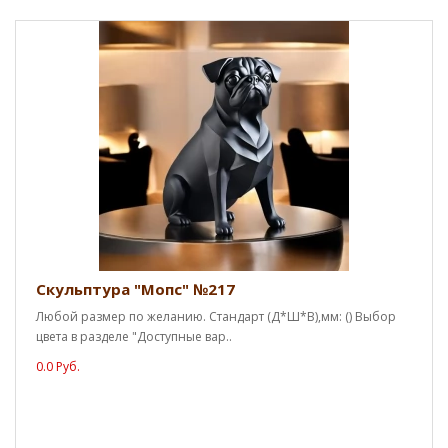
Скульптура "Мопс" №217
Любой размер по желанию. Стандарт (Д*Ш*В),мм: () Выбор
цвета в разделе "Доступные вар..
0.0 Руб.