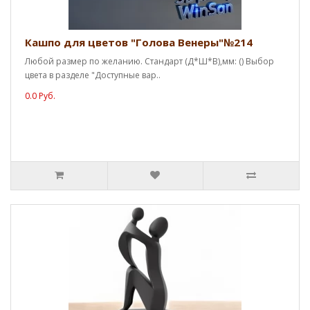
Кашпо для цветов "Голова Венеры"№214
Любой размер по желанию. Стандарт (Д*Ш*В),мм: () Выбор
цвета в разделе "Доступные вар..
0.0 Руб.