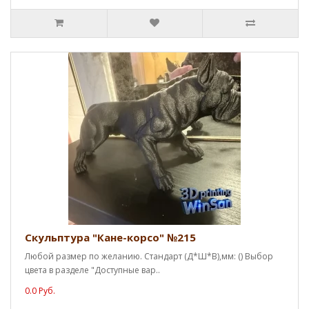
Скульптура "Кане-корсо" №215
Любой размер по желанию. Стандарт (Д*Ш*В),мм: () Выбор
цвета в разделе "Доступные вар..
0.0 Руб.