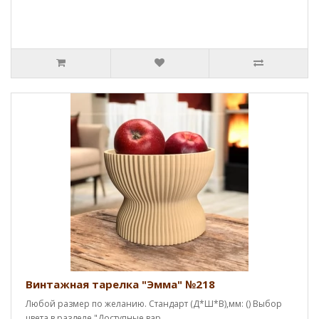
Винтажная тарелка "Эмма" №218
Любой размер по желанию. Стандарт (Д*Ш*В),мм: () Выбор
цвета в разделе "Доступные вар..