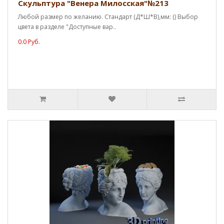
Скульптура "Венера Милосская"№213
Любой размер по желанию. Стандарт (Д*Ш*В),мм: () Выбор
цвета в разделе "Доступные вар..
0.0 Руб.