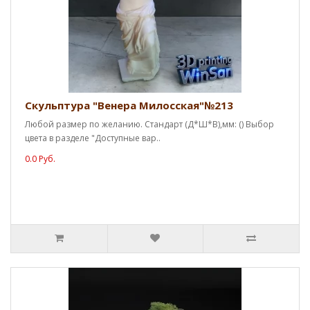
Скульптура "Венера Милосская"№213
Любой размер по желанию. Стандарт (Д*Ш*В),мм: () Выбор
цвета в разделе "Доступные вар..
0.0 Руб.