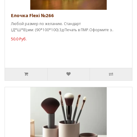
Елочка Flexi №266
Любой размер по желанию. Стандарт
(Д*Ш*В),мм: (90*100*100) 3д Печать в ПМР.Оформите з..
50.0 Руб.