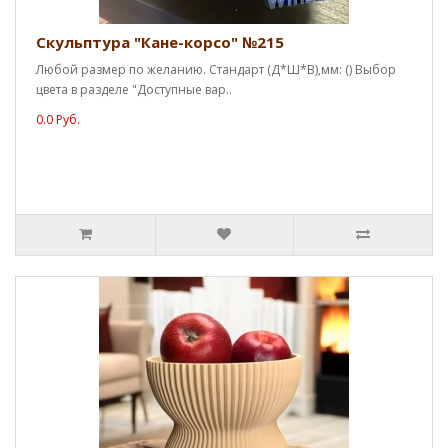
Скульптура "Кане-корсо" №215
Любой размер по желанию. Стандарт (Д*Ш*В),мм: () Выбор
цвета в разделе "Доступные вар..
0.0 Руб.