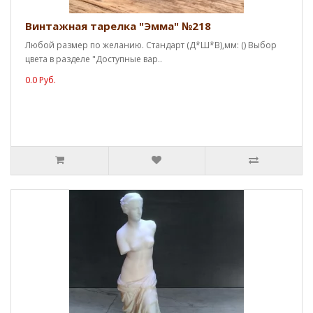
Винтажная тарелка "Эмма" №218
Любой размер по желанию. Стандарт (Д*Ш*В),мм: () Выбор
цвета в разделе "Доступные вар..
0.0 Руб.