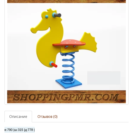
Описание
Отзывов (0)
в:
790 |
ш:
315 |
д:
778 |