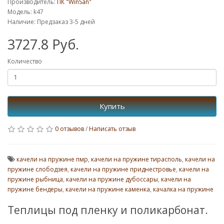
Производитель:
ПК "WinSan"
Модель: k47
Наличие: Предзаказ 3-5 дней
3727.8 Руб.
Количество
Купить
0 отзывов
/
Написать отзыв
качели на пружине пмр
,
качели на пружине тирасполь
,
качели на
пружине слободзея
,
качели на пружине приднестровье
,
качели на
пружине рыбница
,
качели на пружине дубоссары
,
качели на
пружине бендеры
,
качели на пружине каменка
,
качалка на пружине
Теплицы под пленку и поликарбонат.