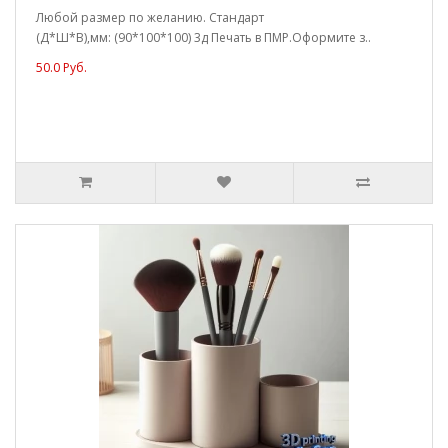
Любой размер по желанию. Стандарт
(Д*Ш*В),мм: (90*100*100) 3д Печать в ПМР.Оформите з..
50.0 Руб.