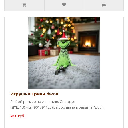
Игрушка Гринч №268
Любой размер по желанию. Стандарт
(Д*Ш*В),мм: (90*79*123) Выбор цвета в разделе "Дост..
45.0 Руб.