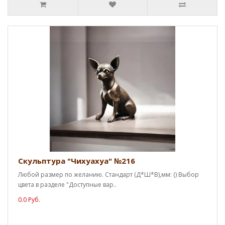
Скульптура "Чихуахуа" №216
Любой размер по желанию. Стандарт (Д*Ш*В),мм: () Выбор
цвета в разделе "Доступные вар..
0.0 Руб.