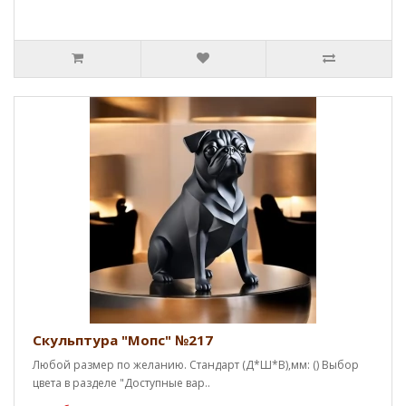
Скульптура "Мопс" №217
Любой размер по желанию. Стандарт (Д*Ш*В),мм: () Выбор
цвета в разделе "Доступные вар..