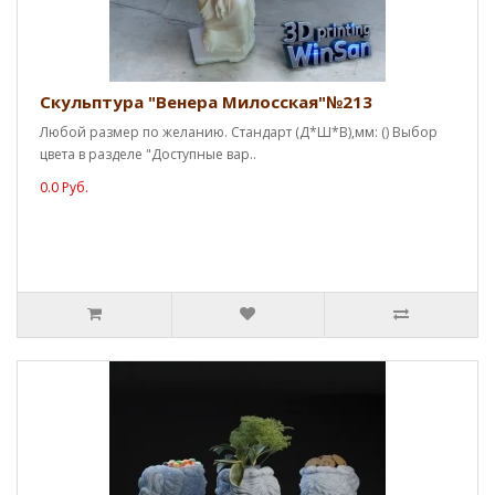
Скульптура "Венера Милосская"№213
Любой размер по желанию. Стандарт (Д*Ш*В),мм: () Выбор
цвета в разделе "Доступные вар..
0.0 Руб.