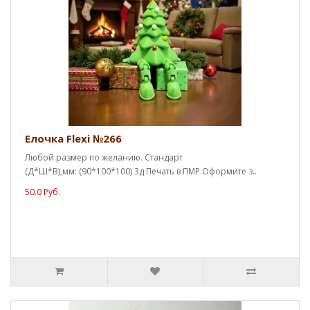
Елочка Flexi №266
Любой размер по желанию. Стандарт
(Д*Ш*В),мм: (90*100*100) 3д Печать в ПМР.Оформите з..
50.0 Руб.