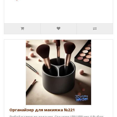
Органайзер для макияжа №221
Любой размер по желанию. Стандарт (Д*Ш*В),мм: () Выбор