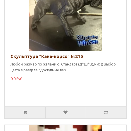
Скульптура "Кане-корсо" №215
Любой размер по желанию. Стандарт (Д*Ш*В),мм: () Выбор
цвета в разделе "Доступные вар..
0.0 Руб.