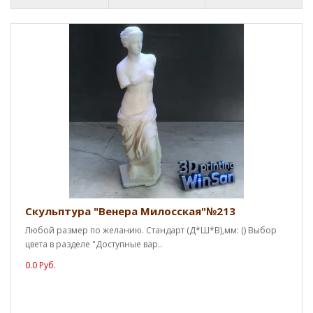
Скульптура "Венера Милосская"№213
Любой размер по желанию. Стандарт (Д*Ш*В),мм: () Выбор
цвета в разделе "Доступные вар..
0.0 Руб.