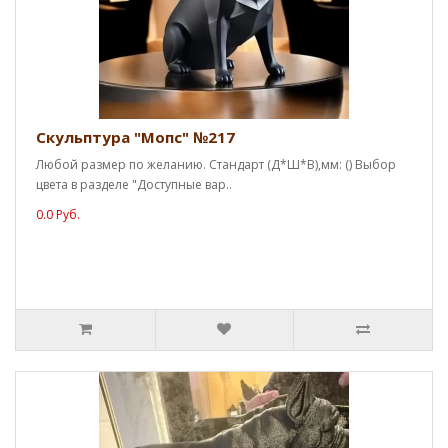
Скульптура "Мопс" №217
Любой размер по желанию. Стандарт (Д*Ш*В),мм: () Выбор
цвета в разделе "Доступные вар..
0.0 Руб.