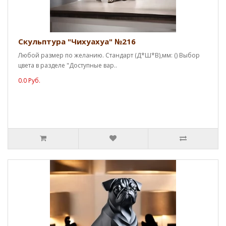
Скульптура "Чихуахуа" №216
Любой размер по желанию. Стандарт (Д*Ш*В),мм: () Выбор
цвета в разделе "Доступные вар..
0.0 Руб.