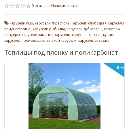
0 отзывов
/
Написать отзыв
карусели пмр
,
карусели тирасполь
,
карусели слободзея
,
карусели
приднестровье
,
карусели рыбница
,
карусели дубоссары
,
карусели
бендеры
,
карусели каменка
,
карусели
,
карусель детская
,
купить
карусель
,
производство детской карусели
,
карусель заказать
Теплицы под пленку и поликарбонат.
-36%