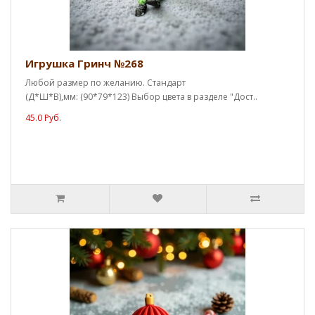
Игрушка Гринч №268
Любой размер по желанию. Стандарт
(Д*Ш*В),мм: (90*79*123) Выбор цвета в разделе "Дост..
45.0 Руб.