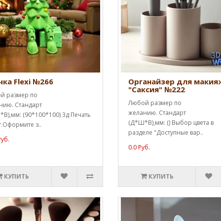
чка Flexi №266
Органайзер для макия
"Саксия" №222
й размер по
Любой размер по
нию. Стандарт
желанию. Стандарт
В),мм: (90*100*100) 3д Печать
(Д*Ш*В),мм: () Выбор цвета в
.Оформите з..
разделе "Доступные вар..
Руб.
0.0 Руб.
КУПИТЬ
КУПИТЬ