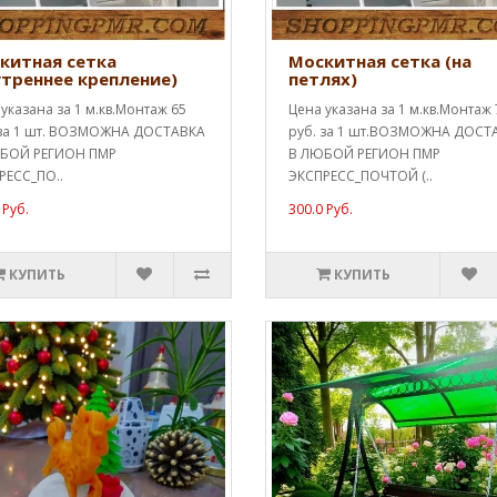
китная сетка
Москитная сетка (на
утреннее крепление)
петлях)
указана за 1 м.кв.Монтаж 65
Цена указана за 1 м.кв.Монтаж 
 за 1 шт. ВОЗМОЖНА ДОСТАВКА
руб. за 1 шт.ВОЗМОЖНА ДОСТ
БОЙ РЕГИОН ПМР
В ЛЮБОЙ РЕГИОН ПМР
РЕСС_ПО..
ЭКСПРЕСС_ПОЧТОЙ (..
 Руб.
300.0 Руб.
КУПИТЬ
КУПИТЬ