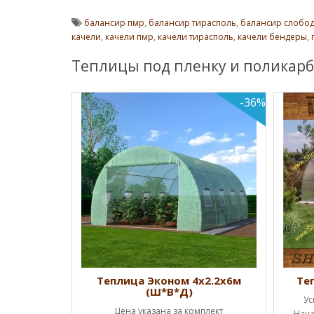
балансир пмр
,
балансир тирасполь
,
балансир слобод
качели
,
качели пмр
,
качели тирасполь
,
качели бендеры
,
Теплицы под пленку и поликарб
-36%
Ш*В*Д)
Теплица Эконом 4х2.2х6м
Те
(Ш*В*Д)
ценам!!!
Ус
Цена указана за комплект
а каркас (1
Нача