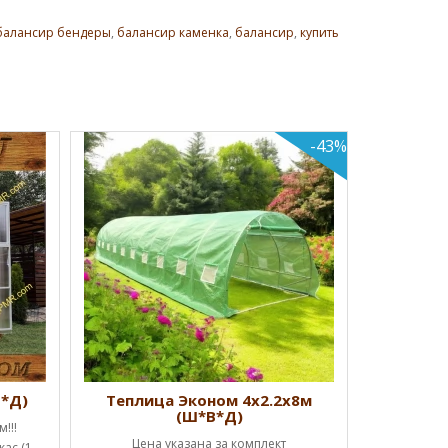
балансир бендеры
,
балансир каменка
,
балансир
,
купить
-43%
Теплиц
Успей к
Начальная
дверь, 
КУ
В*Д)
Теплица Эконом 4х2.2х8м
(Ш*В*Д)
!!!
Цена указана за комплект
ас (1