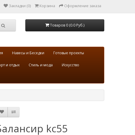
Закладки (0)
Корзина
Оформление заказа
Товаров 0 (0.0 Руб.)
ия
Навесы и Беседки
Готовые проекты
рт и отдых
Стиль и мода
Искусство
Балансир kc55