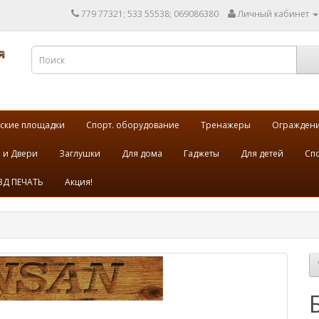
779 77321; 533 55538; 069086380
Личный кабинет
ские площадки
Спорт. оборудование
Тренажеры
Огражден
 и Двери
Заглушки
Для дома
Гаджеты
Для детей
Спо
3Д ПЕЧАТЬ
Акция!