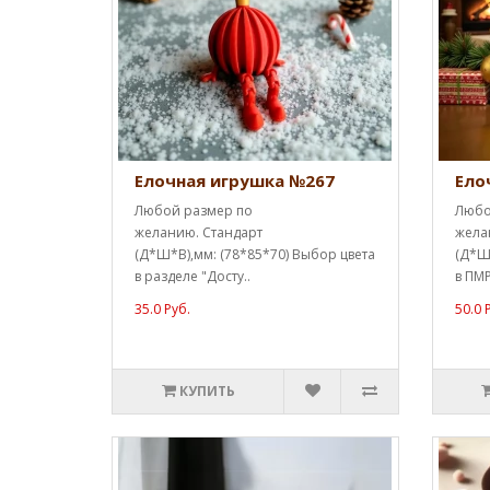
Елочная игрушка №267
Ело
Любой размер по
Любо
желанию. Стандарт
жела
(Д*Ш*В),мм: (78*85*70) Выбор цвета
(Д*Ш*
в разделе "Досту..
в ПМР
35.0 Руб.
50.0 
КУПИТЬ