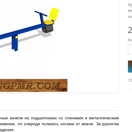
П
Мо
На
2
Ко
тные качели на подшипниках со спинками и металлическим
ижение, по очереди толкаясь ногами от земли. За рукоятки
адения.