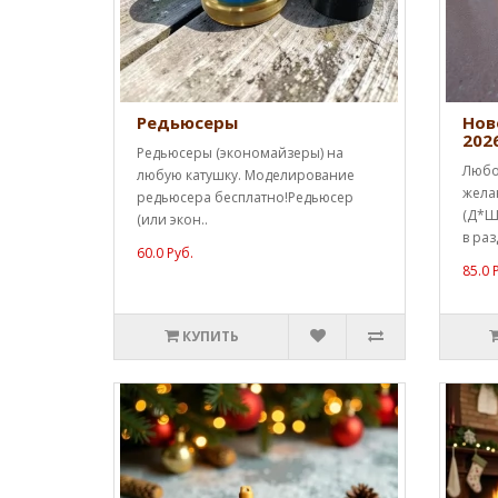
Редьюсеры
Нов
202
Редьюсеры (экономайзеры) на
Любо
любую катушку. Моделирование
жела
редьюсера бесплатно!Редьюсер
(Д*Ш*
(или экон..
в раз
60.0 Руб.
85.0 
КУПИТЬ