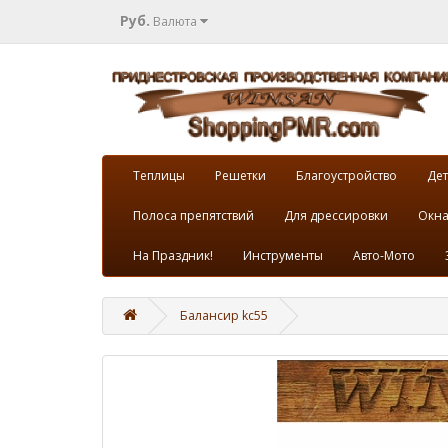
Руб.
Валюта
Теплицы
Решетки
Благоустройство
Дет
Полоса препятствий
Для дрессировки
Окна
На Праздник!
Инструменты
Авто-Мото
Балансир kc55