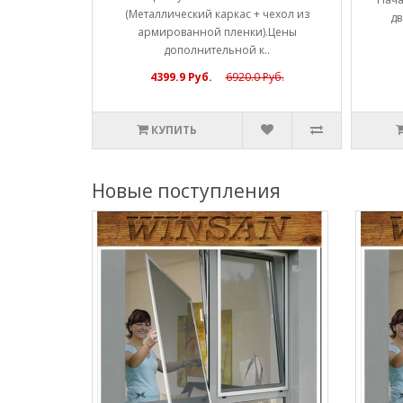
(Металлический каркас + чехол из
ы полн..
дв
армированной пленки).Цены
дополнительной к..
4399.9 Руб.
6920.0 Руб.
КУПИТЬ
Новые поступления