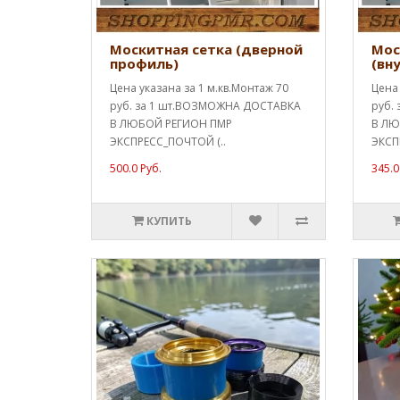
Москитная сетка (дверной
Мос
профиль)
(вн
Цена указана за 1 м.кв.Монтаж 70
Цена 
руб. за 1 шт.ВОЗМОЖНА ДОСТАВКА
руб.
В ЛЮБОЙ РЕГИОН ПМР
В ЛЮ
ЭКСПРЕСС_ПОЧТОЙ (..
ЭКСП
500.0 Руб.
345.0
КУПИТЬ