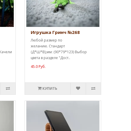
Игрушка Гринч №268
Любой размер по
желанию. Стандарт
 Качели
(Д*Ш*В),мм: (90*79*123) Выбор
цвета в разделе "Дост..
45.0 Руб.
КУПИТЬ