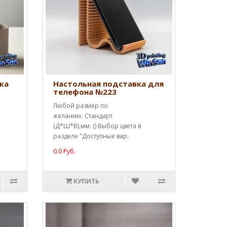
жа
Настольная подставка для
телефона №223
Любой размер по
желанию. Стандарт
(Д*Ш*В),мм: () Выбор цвета в
разделе "Доступные вар..
0.0 Руб.
КУПИТЬ