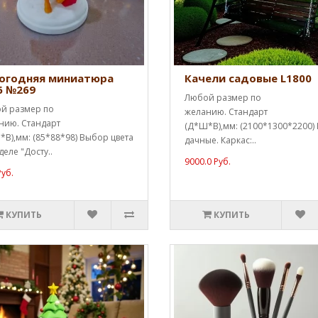
огодняя миниатюра
Качели садовые L1800
6 №269
Любой размер по
й размер по
желанию. Стандарт
нию. Стандарт
(Д*Ш*В),мм: (2100*1300*2200)
В),мм: (85*88*98) Выбор цвета
дачные. Каркас:..
деле "Досту..
9000.0 Руб.
Руб.
КУПИТЬ
КУПИТЬ