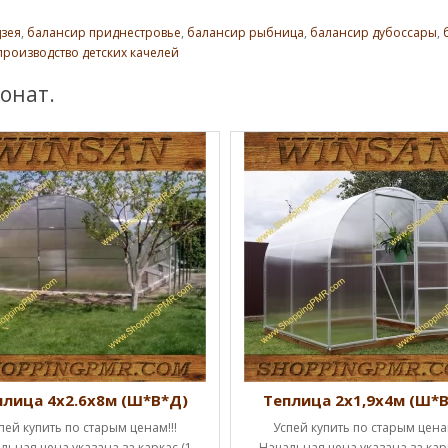
зея
,
балансир приднестровье
,
балансир рыбница
,
балансир дубоссары
,
производство детских качелей
онат.
плица 4х2.6х8м (Ш*В*Д)
Теплица 2х1,9х4м (Ш*
пей купить по старым ценам!!!
Успей купить по старым ценам
льная цена указана за каркас (1
Начальная цена указана за карк