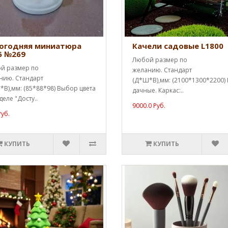
огодняя миниатюра
Качели садовые L1800
6 №269
Любой размер по
й размер по
желанию. Стандарт
нию. Стандарт
(Д*Ш*В),мм: (2100*1300*2200)
В),мм: (85*88*98) Выбор цвета
дачные. Каркас:..
деле "Досту..
9000.0 Руб.
Руб.
КУПИТЬ
КУПИТЬ