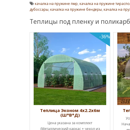
качалка на пружине пмр
,
качалка на пружине тираспо
дубоссары
,
качалка на пружине бендеры
,
качалка на пр
Теплицы под пленку и поликарб
-36%
Ш*В*Д)
Теплица Эконом 4х2.2х6м
Те
(Ш*В*Д)
ценам!!!
Ус
Цена указана за комплект
а каркас (1
Нача
(Металлический каркас + чехол из
ы полн..
дв