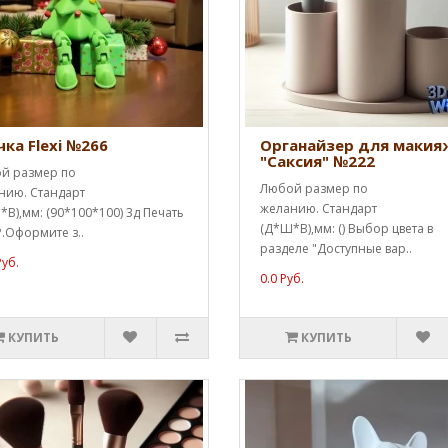
чка Flexi №266
Органайзер для макия
"Саксия" №222
й размер по
Любой размер по
нию. Стандарт
желанию. Стандарт
В),мм: (90*100*100) 3д Печать
(Д*Ш*В),мм: () Выбор цвета в
.Оформите з..
разделе "Доступные вар..
Руб.
0.0 Руб.
КУПИТЬ
КУПИТЬ