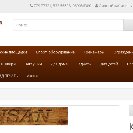
779 77321; 533 55538; 069086380
Личный кабинет
ские площадки
Спорт. оборудование
Тренажеры
Огражден
 и Двери
Заглушки
Для дома
Гаджеты
Для детей
Спо
3Д ПЕЧАТЬ
Акция!