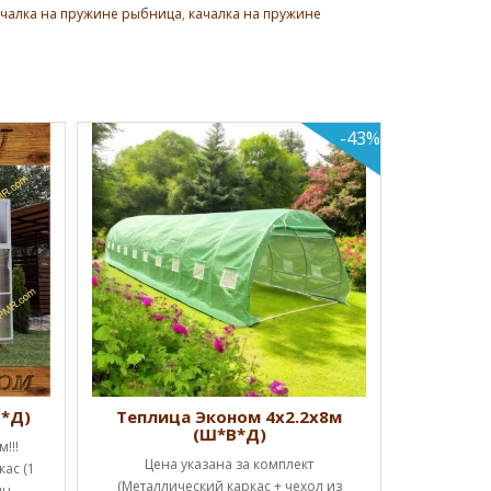
ачалка на пружине рыбница
,
качалка на пружине
-43%
Теплиц
Успей к
Начальная
дверь, 
КУ
В*Д)
Теплица Эконом 4х2.2х8м
(Ш*В*Д)
!!!
Цена указана за комплект
ас (1
(Металлический каркас + чехол из
н..