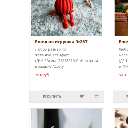
Елочная игрушка №267
Ело
Любой размер по
Любо
желанию. Стандарт
жела
(Д*Ш*В),мм: (78*85*70) Выбор цвета
(Д*Ш*
в разделе "Досту..
в ПМР
35.0 Руб.
50.0 
КУПИТЬ