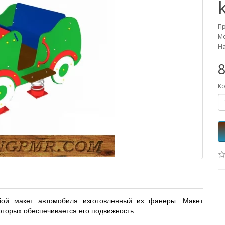
П
Мо
На
8
Ко
бой макет автомобиля изготовленный из фанеры. Макет
которых обеспечивается его подвижность.