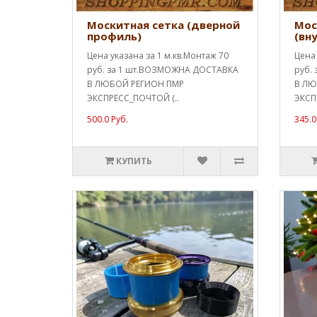
Москитная сетка (дверной
Мос
профиль)
(вн
Цена указана за 1 м.кв.Монтаж 70
Цена 
руб. за 1 шт.ВОЗМОЖНА ДОСТАВКА
руб.
В ЛЮБОЙ РЕГИОН ПМР
В ЛЮ
ЭКСПРЕСС_ПОЧТОЙ (..
ЭКСП
500.0 Руб.
345.0
КУПИТЬ