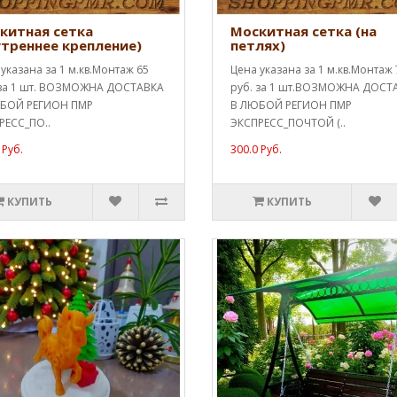
китная сетка
Москитная сетка (на
утреннее крепление)
петлях)
указана за 1 м.кв.Монтаж 65
Цена указана за 1 м.кв.Монтаж 
 за 1 шт. ВОЗМОЖНА ДОСТАВКА
руб. за 1 шт.ВОЗМОЖНА ДОСТ
БОЙ РЕГИОН ПМР
В ЛЮБОЙ РЕГИОН ПМР
РЕСС_ПО..
ЭКСПРЕСС_ПОЧТОЙ (..
 Руб.
300.0 Руб.
КУПИТЬ
КУПИТЬ