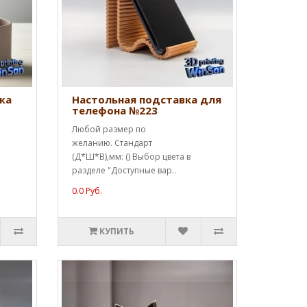
жа
Настольная подставка для
телефона №223
Любой размер по
желанию. Стандарт
(Д*Ш*В),мм: () Выбор цвета в
разделе "Доступные вар..
0.0 Руб.
КУПИТЬ