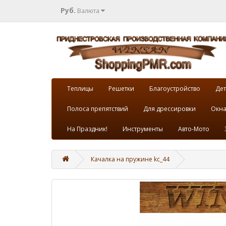
Руб.
Валюта
Теплицы
Решетки
Благоустройство
Дет
Полоса препятствий
Для дрессировки
Окна
На Праздник!
Инструменты
Авто-Мото
Качалка на пружине kc_44