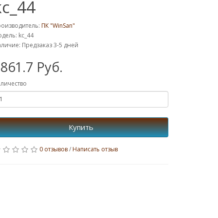
kc_44
роизводитель:
ПК "WinSan"
дель: kc_44
личие: Предзаказ 3-5 дней
861.7 Руб.
личество
Купить
0 отзывов
/
Написать отзыв