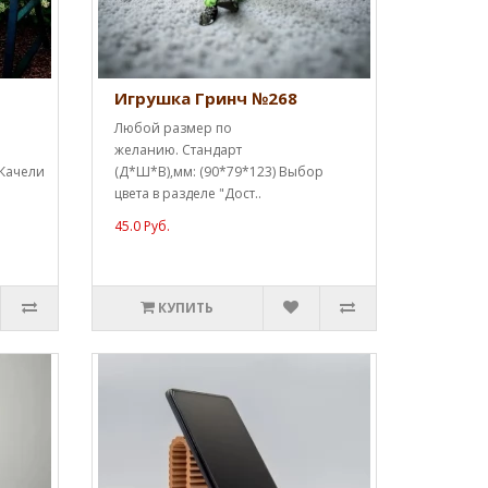
Игрушка Гринч №268
Любой размер по
желанию. Стандарт
 Качели
(Д*Ш*В),мм: (90*79*123) Выбор
цвета в разделе "Дост..
45.0 Руб.
КУПИТЬ