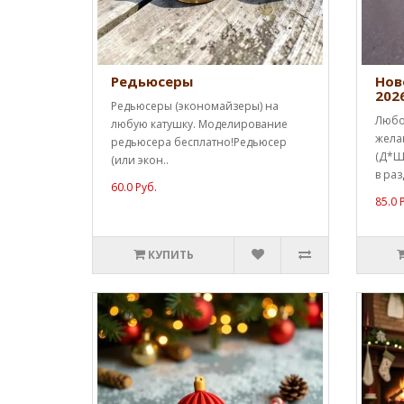
Редьюсеры
Нов
202
Редьюсеры (экономайзеры) на
Любо
любую катушку. Моделирование
жела
редьюсера бесплатно!Редьюсер
(Д*Ш*
(или экон..
в раз
60.0 Руб.
85.0 
КУПИТЬ