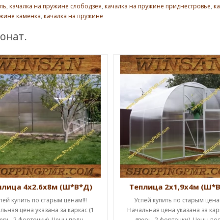
ль
,
качалка на пружине слободзея
,
качалка на пружине приднестровье
,
к
ужине каменка
,
качалка на пружине
онат.
плица 4х2.6х8м (Ш*В*Д)
Теплица 2х1,9х4м (Ш*
пей купить по старым ценам!!!
Успей купить по старым ценам
льная цена указана за каркас (1
Начальная цена указана за карк
ерь, 2 форточки). Цены полн..
дверь, 2 форточки). Цены пол