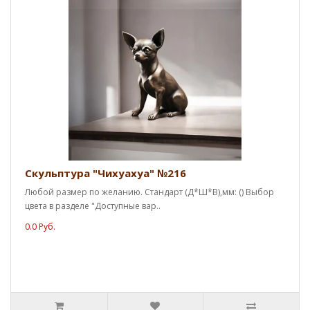
Скульптура "Чихуахуа" №216
Любой размер по желанию. Стандарт (Д*Ш*В),мм: () Выбор
цвета в разделе "Доступные вар..
0.0 Руб.