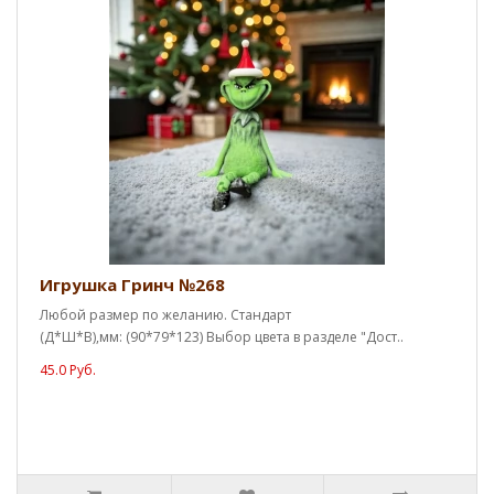
Игрушка Гринч №268
Любой размер по желанию. Стандарт
(Д*Ш*В),мм: (90*79*123) Выбор цвета в разделе "Дост..
45.0 Руб.