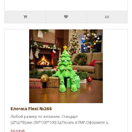
Елочка Flexi №266
Любой размер по желанию. Стандарт
(Д*Ш*В),мм: (90*100*100) 3д Печать в ПМР.Оформите з..
50.0 Руб.