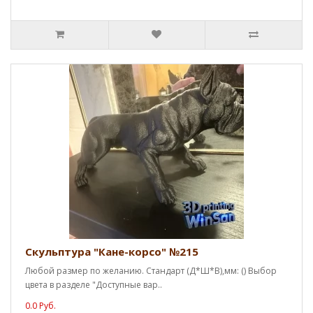
Скульптура "Кане-корсо" №215
Любой размер по желанию. Стандарт (Д*Ш*В),мм: () Выбор
цвета в разделе "Доступные вар..
0.0 Руб.