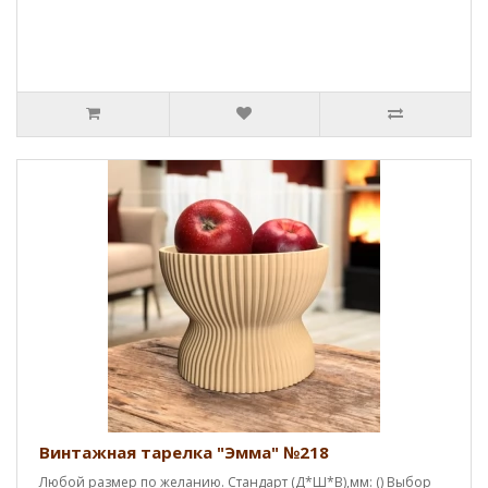
Винтажная тарелка "Эмма" №218
Любой размер по желанию. Стандарт (Д*Ш*В),мм: () Выбор