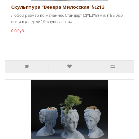
Скульптура "Венера Милосская"№213
Любой размер по желанию. Стандарт (Д*Ш*В),мм: () Выбор
цвета в разделе "Доступные вар..
0.0 Руб.