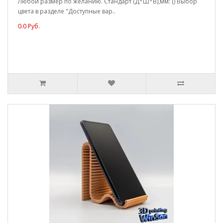
Любой размер по желанию. Стандарт (Д*Ш*В),мм: () Выбор
цвета в разделе "Доступные вар..
0.0 Руб.