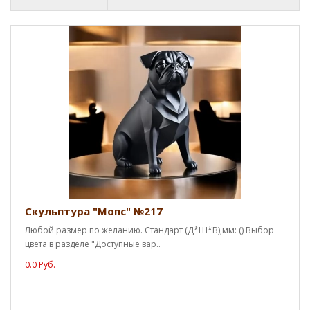
Скульптура "Мопс" №217
Любой размер по желанию. Стандарт (Д*Ш*В),мм: () Выбор
цвета в разделе "Доступные вар..
0.0 Руб.