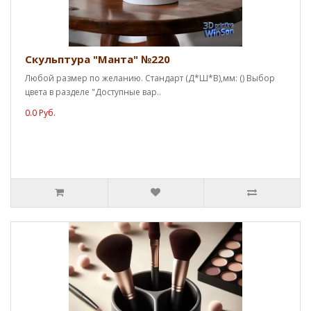
Скульптура "Манта" №220
Любой размер по желанию. Стандарт (Д*Ш*В),мм: () Выбор
цвета в разделе "Доступные вар..
0.0 Руб.