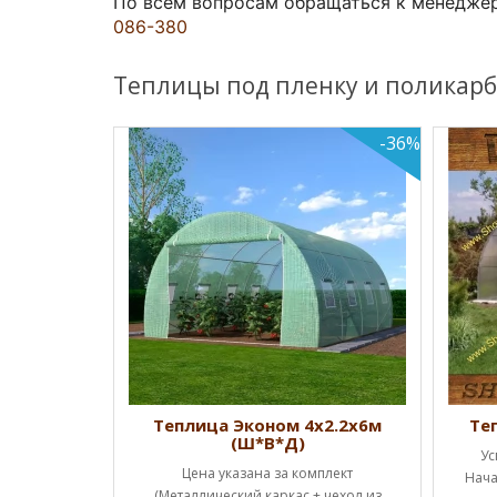
По всем вопросам обращаться к менедже
086-380
Теплицы под пленку и поликарб
-36%
Ш*В*Д)
Теплица Эконом 4х2.2х6м
Те
(Ш*В*Д)
ценам!!!
Ус
Цена указана за комплект
а каркас (1
Нача
(Металлический каркас + чехол из