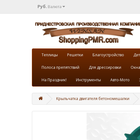
Руб.
Валюта
Теплицы
Решетки
Благоустройство
Дет
Полоса препятствий
Для дрессировки
Окна
На Праздник!
Инструменты
Авто-Мото
Крыльчатка двигателя бетономешалки