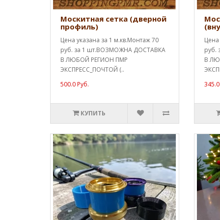
Москитная сетка (дверной
Мос
профиль)
(вн
Цена указана за 1 м.кв.Монтаж 70
Цена 
руб. за 1 шт.ВОЗМОЖНА ДОСТАВКА
руб.
В ЛЮБОЙ РЕГИОН ПМР
В ЛЮ
ЭКСПРЕСС_ПОЧТОЙ (..
ЭКСП
500.0 Руб.
345.0
КУПИТЬ