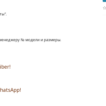
ты".
 менеджеру № модели и размеры.
iber!
WhatsApp!