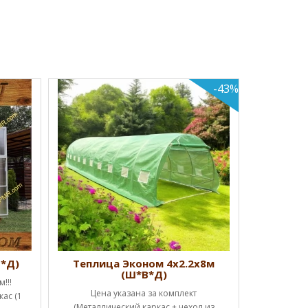
-43%
Теплиц
Успей к
Начальная
дверь, 
КУ
В*Д)
Теплица Эконом 4х2.2х8м
(Ш*В*Д)
!!!
Цена указана за комплект
ас (1
(Металлический каркас + чехол из