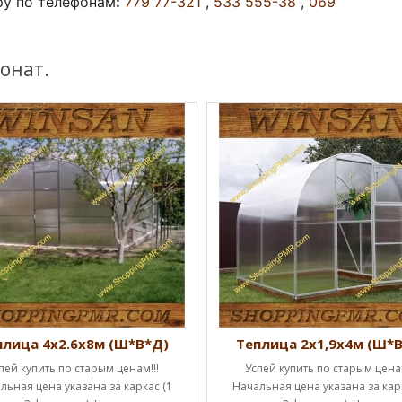
ру по телефонам
:
779 77-321
,
533 555-38
,
069
онат.
плица 4х2.6х8м (Ш*В*Д)
Теплица 2х1,9х4м (Ш*
пей купить по старым ценам!!!
Успей купить по старым ценам
льная цена указана за каркас (1
Начальная цена указана за карк