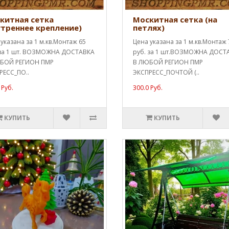
китная сетка
Москитная сетка (на
утреннее крепление)
петлях)
указана за 1 м.кв.Монтаж 65
Цена указана за 1 м.кв.Монтаж 
 за 1 шт. ВОЗМОЖНА ДОСТАВКА
руб. за 1 шт.ВОЗМОЖНА ДОСТ
БОЙ РЕГИОН ПМР
В ЛЮБОЙ РЕГИОН ПМР
РЕСС_ПО..
ЭКСПРЕСС_ПОЧТОЙ (..
 Руб.
300.0 Руб.
КУПИТЬ
КУПИТЬ