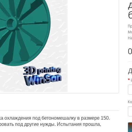
П
Мо
На
0
Д
Ко
а охлаждения под бетономешалку в размере 150.
овать под другие нужды. Испытания прошла,