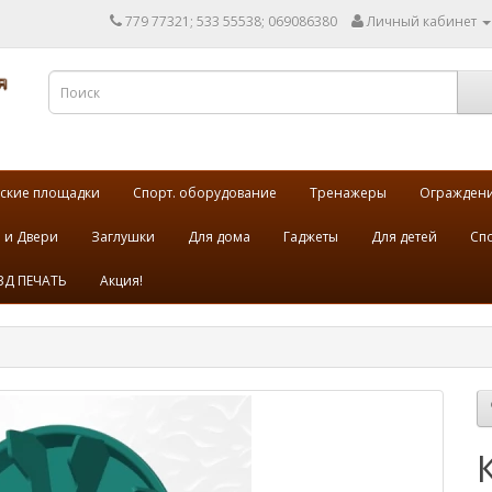
779 77321; 533 55538; 069086380
Личный кабинет
ские площадки
Спорт. оборудование
Тренажеры
Огражден
 и Двери
Заглушки
Для дома
Гаджеты
Для детей
Спо
3Д ПЕЧАТЬ
Акция!