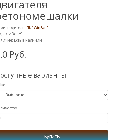
двигателя
бетономешалки
роизводитель:
ПК "WinSan"
дель: 3d_z9
личие: Есть в наличии
.0 Руб.
оступные варианты
Цвет
личество
Купить