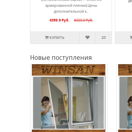
ы полн..
дв
армированной пленки).Цены
дополнительной к..
4399.9 Руб.
6920.0 Руб.
КУПИТЬ
Новые поступления