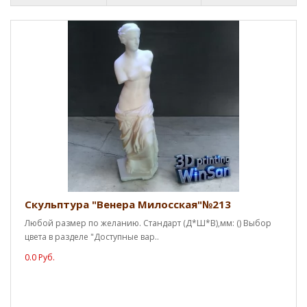
Скульптура "Венера Милосская"№213
Любой размер по желанию. Стандарт (Д*Ш*В),мм: () Выбор
цвета в разделе "Доступные вар..
0.0 Руб.