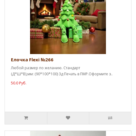
Елочка Flexi №266
Любой размер по желанию. Стандарт
(Д*Ш*В),мм: (90*100*100) 3д Печать в ПМР.Оформите з..
50.0 Руб.