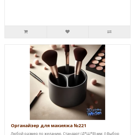
Органайзер для макияжа №221
Любой размер по желанию. Стандарт (Д*Ш*В),мм: () Выбор