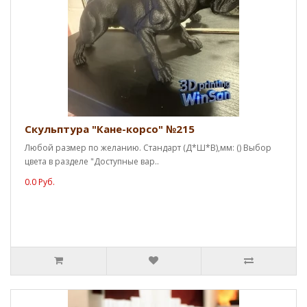
Скульптура "Кане-корсо" №215
Любой размер по желанию. Стандарт (Д*Ш*В),мм: () Выбор
цвета в разделе "Доступные вар..
0.0 Руб.