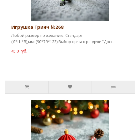
Игрушка Гринч №268
Любой размер по желанию. Стандарт
(Д*Ш*В),мм: (90*79*123) Выбор цвета в разделе "Дост..
45.0 Руб.