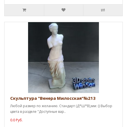
Скульптура "Венера Милосская"№213
Любой размер по желанию. Стандарт (Д*Ш*В),мм: () Выбор
цвета в разделе "Доступные вар..
0.0 Руб.