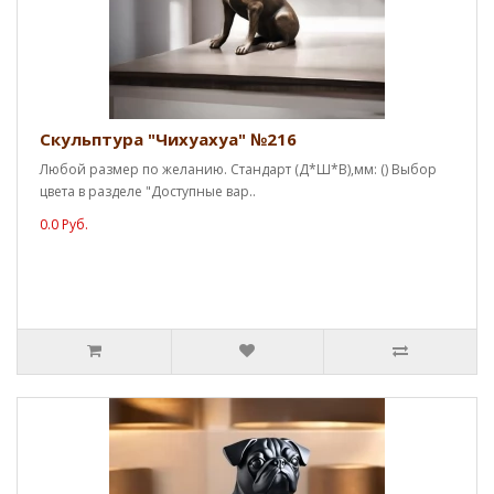
Скульптура "Чихуахуа" №216
Любой размер по желанию. Стандарт (Д*Ш*В),мм: () Выбор
цвета в разделе "Доступные вар..
0.0 Руб.