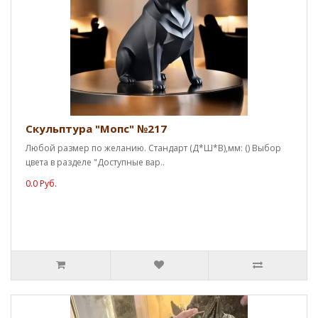
Скульптура "Мопс" №217
Любой размер по желанию. Стандарт (Д*Ш*В),мм: () Выбор
цвета в разделе "Доступные вар..
0.0 Руб.