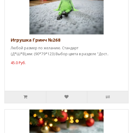
Игрушка Гринч №268
Любой размер по желанию. Стандарт
(Д*Ш*В),мм: (90*79*123) Выбор цвета в разделе "Дост..
45.0 Руб.