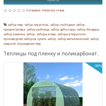
0 отзывов
/
Написать отзыв
забор пмр
,
забор тирасполь
,
забор слободзея
,
забор
приднестровье
,
забор рыбница
,
забор дубоссары
,
забор бендеры
,
забор каменка
,
забор
,
заборы в пмр
,
заборы в тирасполе
,
производство заборов
,
купить забор
,
забор металлический
,
забор
сварной
,
ограждение пмр
Теплицы под пленку и поликарбонат.
-36%