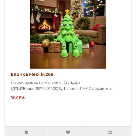
Елочка Flexi №266
Любой размер по желанию. Стандарт
(Д*Ш*В),мм: (90*100*100) 3д Печать в ПМР.Оформите з..
50.0 Руб.