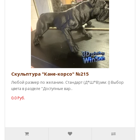
Скульптура "Кане-корсо" №215
Любой размер по желанию. Стандарт (Д*Ш*В),мм: () Выбор
цвета в разделе "Доступные вар..
0.0 Руб.