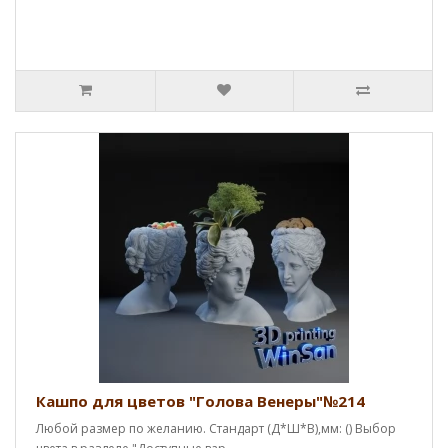
Кашпо для цветов "Голова Венеры"№214
Любой размер по желанию. Стандарт (Д*Ш*В),мм: () Выбор