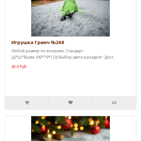
Игрушка Гринч №268
Любой размер по желанию. Стандарт
(Д*Ш*В),мм: (90*79*123) Выбор цвета в разделе "Дост..
45.0 Руб.