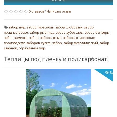
0 отзывов
/
Написать отзыв
забор пмр
,
забор тирасполь
,
забор слободзея
,
забор
приднестровье
,
забор рыбница
,
забор дубоссары
,
забор бендеры
,
забор каменка
,
забор
,
заборы в пмр
,
заборы в тирасполе
,
производство заборов
,
купить забор
,
забор металлический
,
забор
сварной
,
ограждение пмр
Теплицы под пленку и поликарбонат.
-36%
Успей к