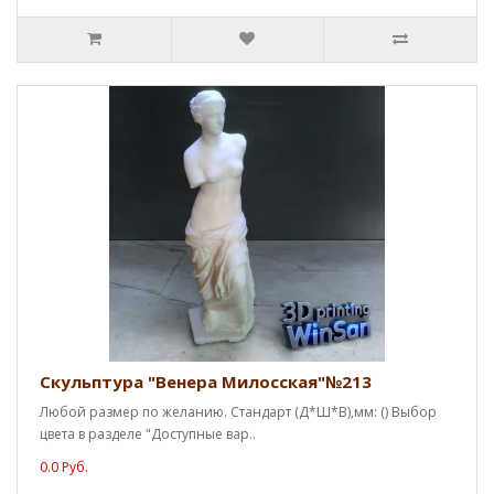
Скульптура "Венера Милосская"№213
Любой размер по желанию. Стандарт (Д*Ш*В),мм: () Выбор
цвета в разделе "Доступные вар..
0.0 Руб.