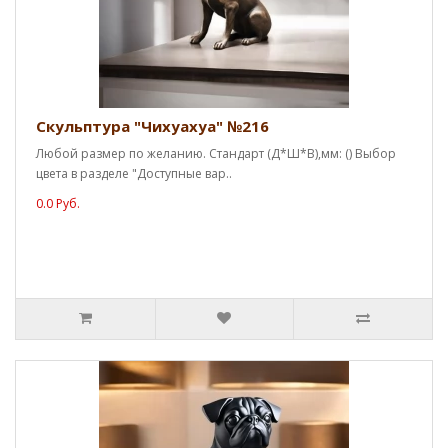
Скульптура "Чихуахуа" №216
Любой размер по желанию. Стандарт (Д*Ш*В),мм: () Выбор
цвета в разделе "Доступные вар..
0.0 Руб.