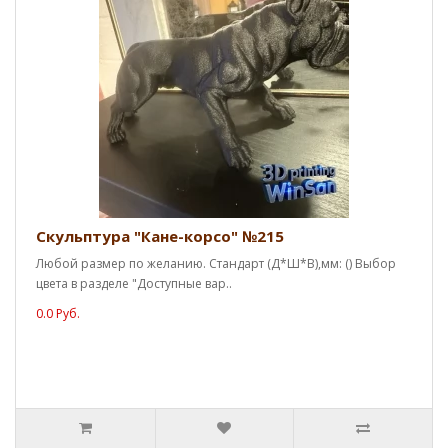
Скульптура "Кане-корсо" №215
Любой размер по желанию. Стандарт (Д*Ш*В),мм: () Выбор
цвета в разделе "Доступные вар..
0.0 Руб.