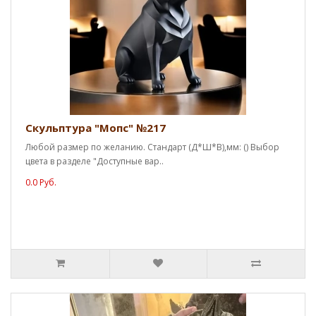
Скульптура "Мопс" №217
Любой размер по желанию. Стандарт (Д*Ш*В),мм: () Выбор
цвета в разделе "Доступные вар..
0.0 Руб.