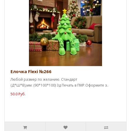
Елочка Flexi №266
Любой размер по желанию. Стандарт
(Д*Ш*В),мм: (90*100*100) 3д Печать в ПМР.Оформите з..
50.0 Руб.