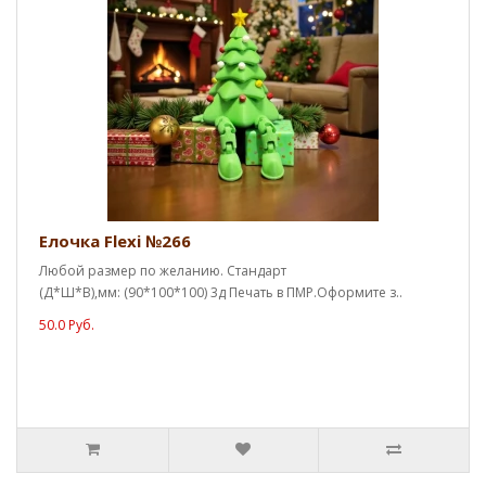
Елочка Flexi №266
Любой размер по желанию. Стандарт
(Д*Ш*В),мм: (90*100*100) 3д Печать в ПМР.Оформите з..
50.0 Руб.