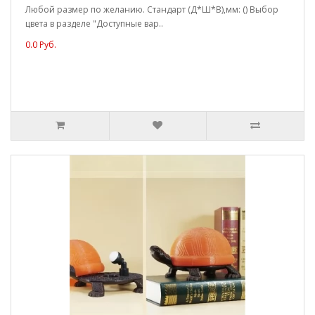
Любой размер по желанию. Стандарт (Д*Ш*В),мм: () Выбор
цвета в разделе "Доступные вар..
0.0 Руб.