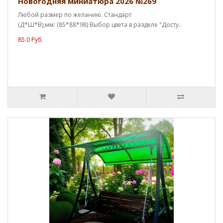
Новогодняя миниатюра 2026 №269
Любой размер по желанию. Стандарт
(Д*Ш*В),мм: (85*88*98) Выбор цвета в разделе "Досту..
85.0 Руб.