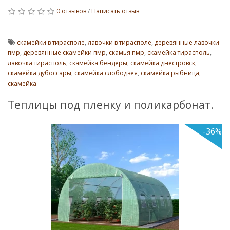
0 отзывов
/
Написать отзыв
скамейки в тирасполе
,
лавочки в тирасполе
,
деревянные лавочки
пмр
,
деревянные скамейки пмр
,
скамья пмр
,
скамейка тирасполь
,
лавочка тирасполь
,
скамейка бендеры
,
скамейка днестровск
,
скамейка дубоссары
,
скамейка слободзея
,
скамейка рыбница
,
скамейка
Теплицы под пленку и поликарбонат.
-36%