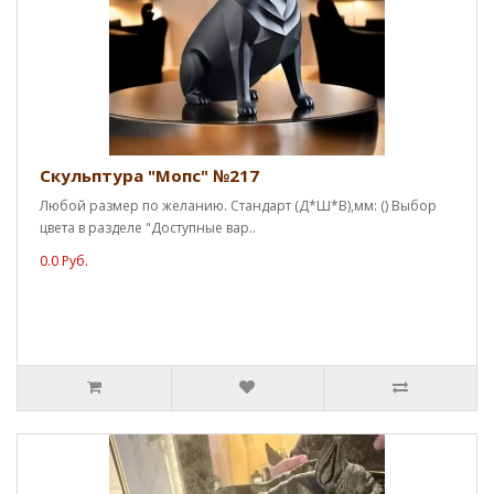
Скульптура "Мопс" №217
Любой размер по желанию. Стандарт (Д*Ш*В),мм: () Выбор
цвета в разделе "Доступные вар..
0.0 Руб.