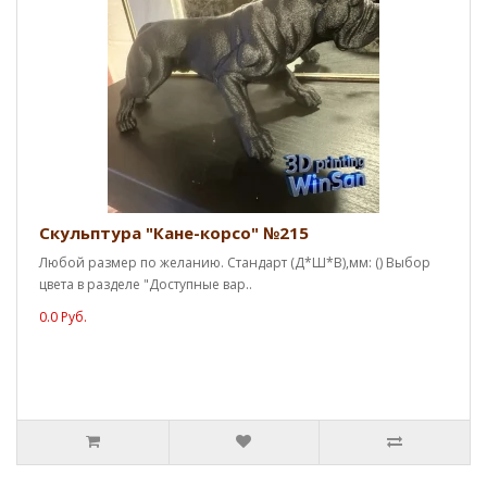
Скульптура "Кане-корсо" №215
Любой размер по желанию. Стандарт (Д*Ш*В),мм: () Выбор
цвета в разделе "Доступные вар..
0.0 Руб.