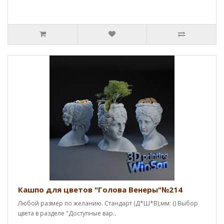
Кашпо для цветов "Голова Венеры"№214
Любой размер по желанию. Стандарт (Д*Ш*В),мм: () Выбор
цвета в разделе "Доступные вар..