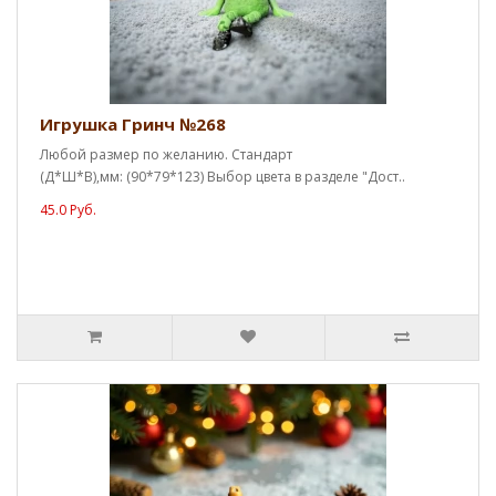
Игрушка Гринч №268
Любой размер по желанию. Стандарт
(Д*Ш*В),мм: (90*79*123) Выбор цвета в разделе "Дост..
45.0 Руб.