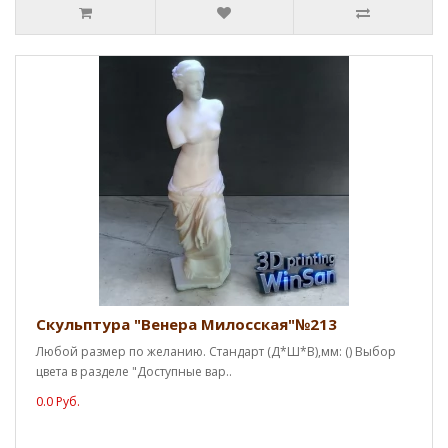
Скульптура "Венера Милосская"№213
Любой размер по желанию. Стандарт (Д*Ш*В),мм: () Выбор
цвета в разделе "Доступные вар..
0.0 Руб.