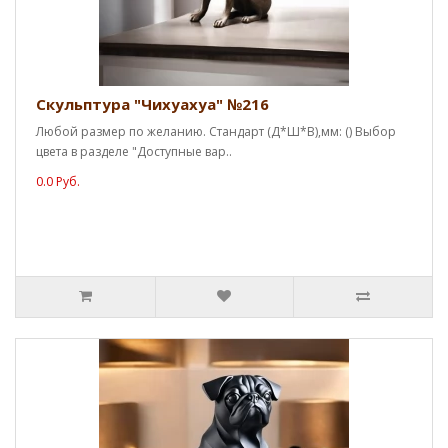
Скульптура "Чихуахуа" №216
Любой размер по желанию. Стандарт (Д*Ш*В),мм: () Выбор
цвета в разделе "Доступные вар..
0.0 Руб.