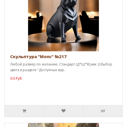
Скульптура "Мопс" №217
Любой размер по желанию. Стандарт (Д*Ш*В),мм: () Выбор
цвета в разделе "Доступные вар..
0.0 Руб.