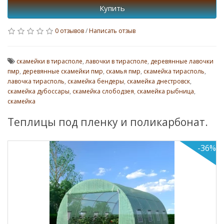
Купить
0 отзывов
/
Написать отзыв
скамейки в тирасполе
,
лавочки в тирасполе
,
деревянные лавочки
пмр
,
деревянные скамейки пмр
,
скамья пмр
,
скамейка тирасполь
,
лавочка тирасполь
,
скамейка бендеры
,
скамейка днестровск
,
скамейка дубоссары
,
скамейка слободзея
,
скамейка рыбница
,
скамейка
Теплицы под пленку и поликарбонат.
-36%
Успей