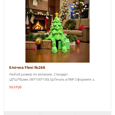
Елочка Flexi №266
Любой размер по желанию. Стандарт
(Д*Ш*В),мм: (90*100*100) 3д Печать в ПМР.Оформите з..
50.0 Руб.