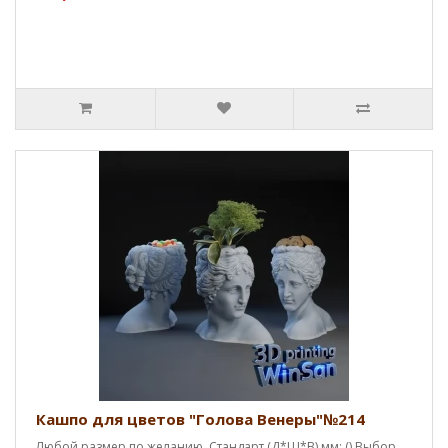
Кашпо для цветов "Голова Венеры"№214
Любой размер по желанию. Стандарт (Д*Ш*В),мм: () Выбор