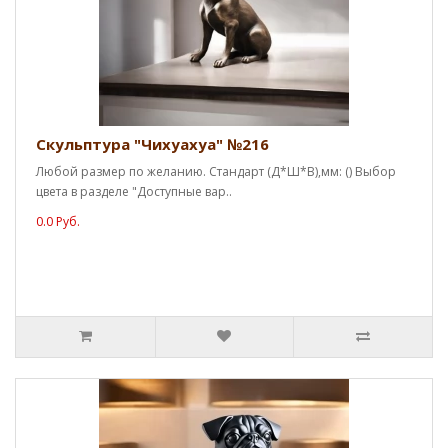
Скульптура "Чихуахуа" №216
Любой размер по желанию. Стандарт (Д*Ш*В),мм: () Выбор
цвета в разделе "Доступные вар..
0.0 Руб.