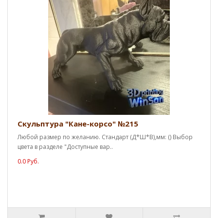
Скульптура "Кане-корсо" №215
Любой размер по желанию. Стандарт (Д*Ш*В),мм: () Выбор
цвета в разделе "Доступные вар..
0.0 Руб.