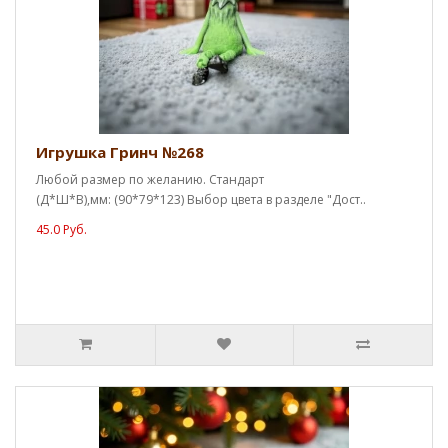
Игрушка Гринч №268
Любой размер по желанию. Стандарт
(Д*Ш*В),мм: (90*79*123) Выбор цвета в разделе "Дост..
45.0 Руб.