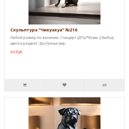
Скульптура "Чихуахуа" №216
Любой размер по желанию. Стандарт (Д*Ш*В),мм: () Выбор
цвета в разделе "Доступные вар..
0.0 Руб.