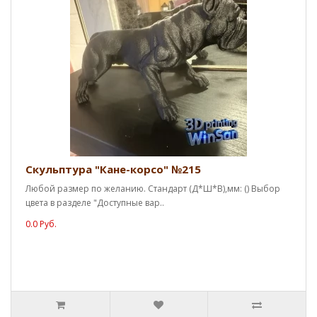
Скульптура "Кане-корсо" №215
Любой размер по желанию. Стандарт (Д*Ш*В),мм: () Выбор
цвета в разделе "Доступные вар..
0.0 Руб.