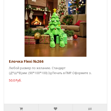
Елочка Flexi №266
Любой размер по желанию. Стандарт
(Д*Ш*В),мм: (90*100*100) 3д Печать в ПМР.Оформите з..
50.0 Руб.