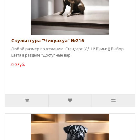
Скульптура "Чихуахуа" №216
Любой размер по желанию. Стандарт (Д*Ш*В),мм: () Выбор
цвета в разделе "Доступные вар..
0.0 Руб.