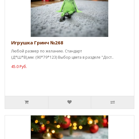
Игрушка Гринч №268
Любой размер по желанию. Стандарт
(Д*Ш*В),мм: (90*79*123) Выбор цвета в разделе "Дост..
45.0 Руб.