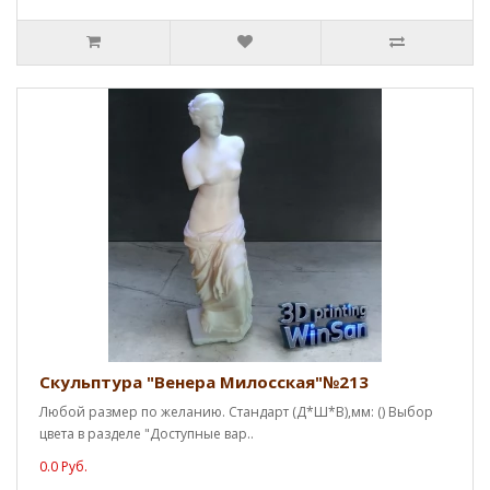
Скульптура "Венера Милосская"№213
Любой размер по желанию. Стандарт (Д*Ш*В),мм: () Выбор
цвета в разделе "Доступные вар..
0.0 Руб.