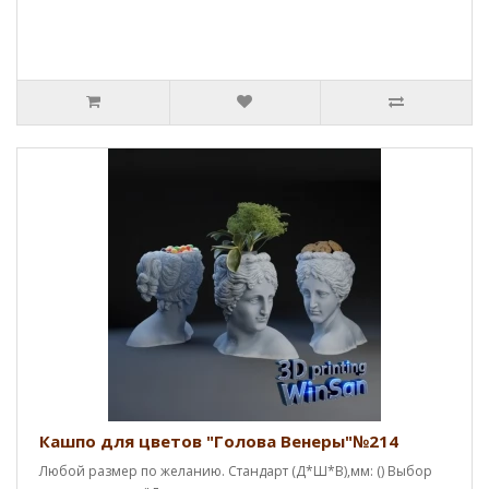
Кашпо для цветов "Голова Венеры"№214
Любой размер по желанию. Стандарт (Д*Ш*В),мм: () Выбор