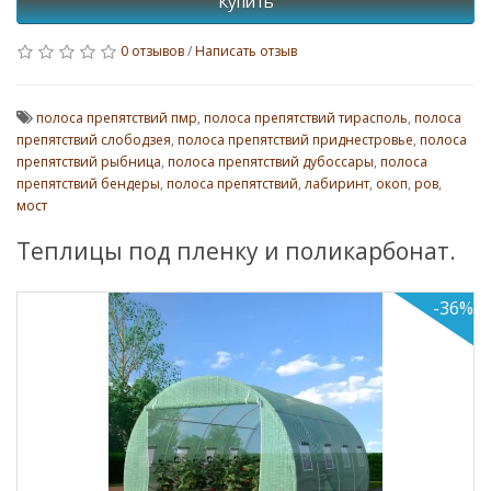
Купить
0 отзывов
/
Написать отзыв
полоса препятствий пмр
,
полоса препятствий тирасполь
,
полоса
препятствий слободзея
,
полоса препятствий приднестровье
,
полоса
препятствий рыбница
,
полоса препятствий дубоссары
,
полоса
препятствий бендеры
,
полоса препятствий
,
лабиринт
,
окоп
,
ров
,
мост
Теплицы под пленку и поликарбонат.
-36%
Успей купи
ка