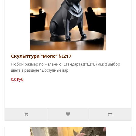
Скульптура "Мопс" №217
Любой размер по желанию. Стандарт (Д*Ш*В),мм: () Выбор
цвета в разделе "Доступные вар..
0.0 Руб.