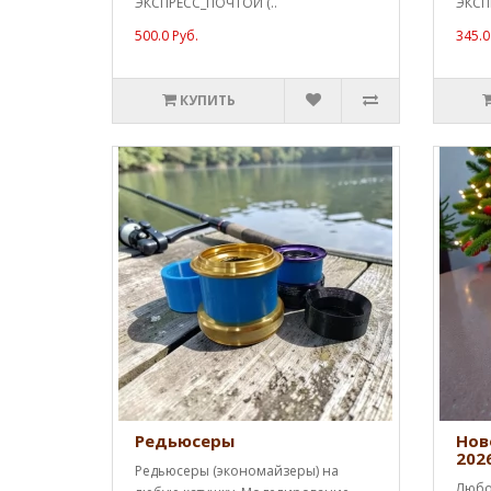
ЭКСПРЕСС_ПОЧТОЙ (..
ЭКСП
500.0 Руб.
345.0
КУПИТЬ
Редьюсеры
Нов
202
Редьюсеры (экономайзеры) на
Любо