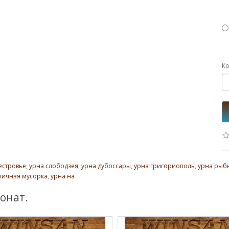
Ко
естровье
,
урна слободзея
,
урна дубоссары
,
урна григориополь
,
урна рыб
личная мусорка
,
урна на
онат.