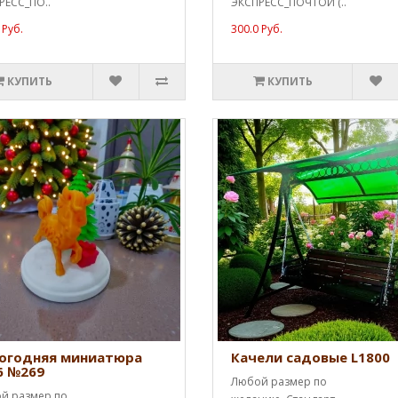
РЕСС_ПО..
ЭКСПРЕСС_ПОЧТОЙ (..
 Руб.
300.0 Руб.
КУПИТЬ
КУПИТЬ
огодняя миниатюра
Качели садовые L1800
6 №269
Любой размер по
й размер по