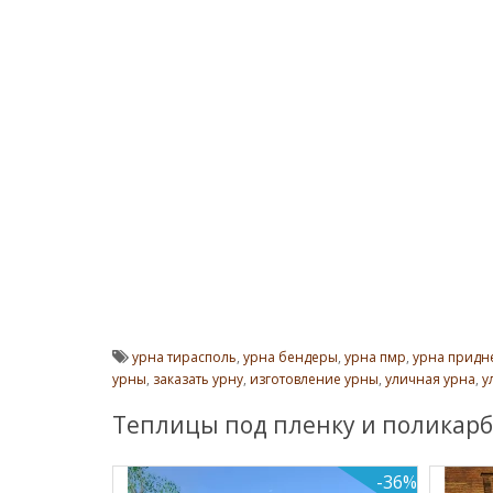
урна тирасполь
,
урна бендеры
,
урна пмр
,
урна придн
урны
,
заказать урну
,
изготовление урны
,
уличная урна
,
у
Теплицы под пленку и поликарб
-36%