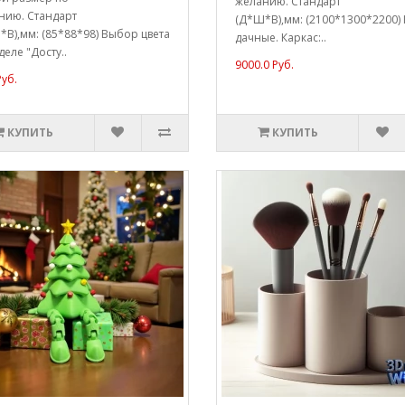
желанию. Стандарт
нию. Стандарт
(Д*Ш*В),мм: (2100*1300*2200)
В),мм: (85*88*98) Выбор цвета
дачные. Каркас:..
деле "Досту..
9000.0 Руб.
Руб.
КУПИТЬ
КУПИТЬ