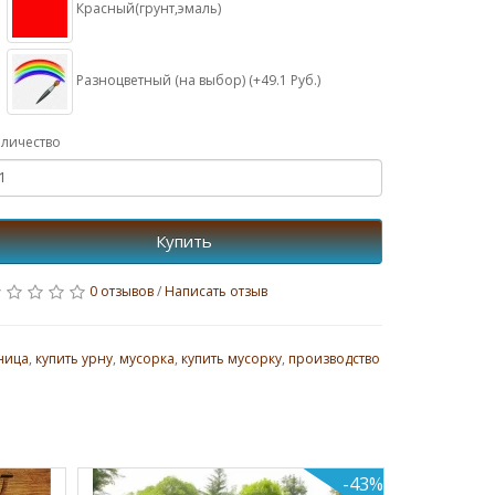
Красный(грунт,эмаль)
Разноцветный (на выбор) (+49.1 Руб.)
личество
Купить
0 отзывов
/
Написать отзыв
ница
,
купить урну
,
мусорка
,
купить мусорку
,
производство
-43%
Теплиц