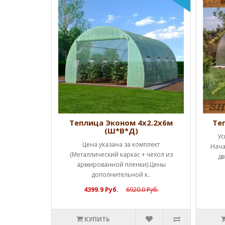
Ш*В*Д)
Теплица Эконом 4х2.2х6м
Те
(Ш*В*Д)
ценам!!!
Ус
Цена указана за комплект
а каркас (1
Нача
(Металлический каркас + чехол из
ы полн..
дв
армированной пленки).Цены
дополнительной к..
4399.9 Руб.
6920.0 Руб.
КУПИТЬ