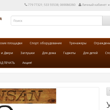
779 77321; 533 55538; 069086380
Личный кабинет
ские площадки
Спорт. оборудование
Тренажеры
Огражден
 и Двери
Заглушки
Для дома
Гаджеты
Для детей
Спо
3Д ПЕЧАТЬ
Акция!