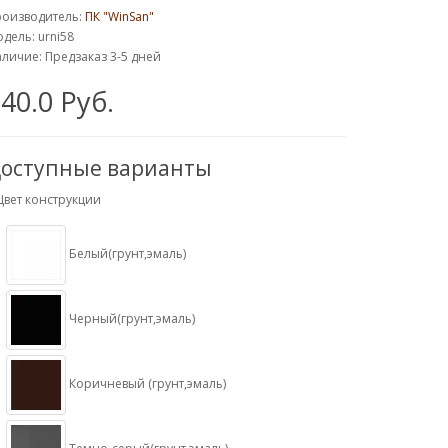
роизводитель:
ПК "WinSan"
дель: urni58
личие: Предзаказ 3-5 дней
40.0 Руб.
оступные варианты
Цвет конструкции
Белый(грунт,эмаль)
Черный(грунт,эмаль)
Коричневый (грунт,эмаль)