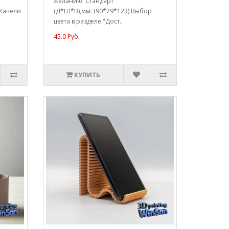
желанию. Стандарт
 Качели
(Д*Ш*В),мм: (90*79*123) Выбор
цвета в разделе "Дост..
45.0 Руб.
КУПИТЬ