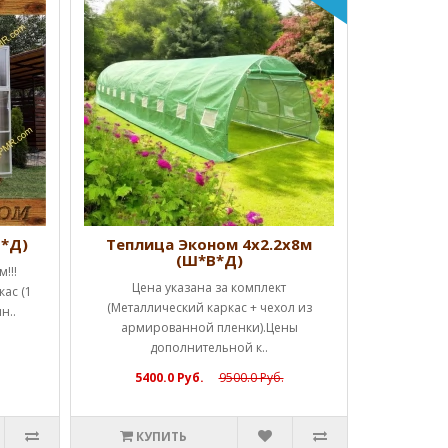
Успей к
Начальная
дверь, 
КУ
В*Д)
Теплица Эконом 4х2.2х8м
(Ш*В*Д)
!!!
Цена указана за комплект
ас (1
(Металлический каркас + чехол из
н..
армированной пленки).Цены
дополнительной к..
5400.0 Руб.
9500.0 Руб.
КУПИТЬ