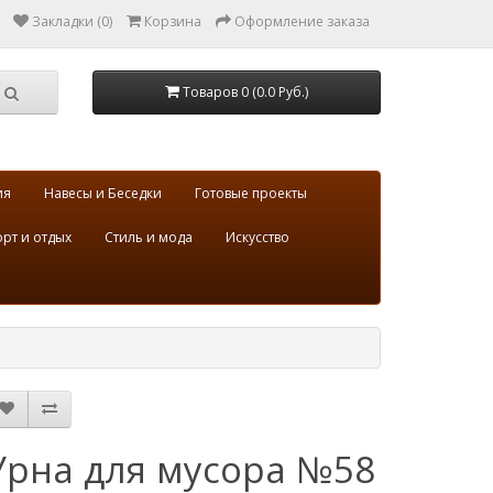
Закладки (0)
Корзина
Оформление заказа
Товаров 0 (0.0 Руб.)
ия
Навесы и Беседки
Готовые проекты
рт и отдых
Стиль и мода
Искусство
Урна для мусора №58