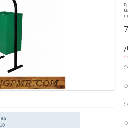
П
Мо
На
7
Д
на
10