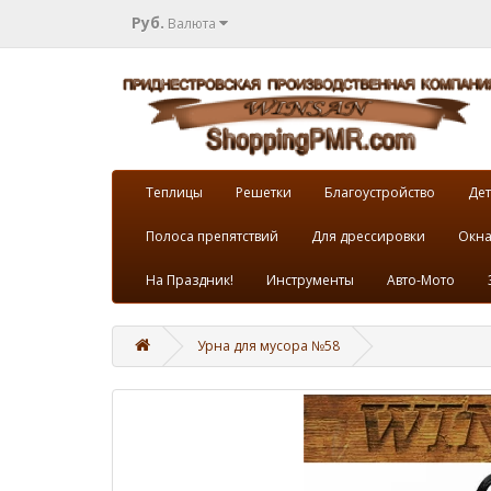
Руб.
Валюта
Теплицы
Решетки
Благоустройство
Дет
Полоса препятствий
Для дрессировки
Окна
На Праздник!
Инструменты
Авто-Мото
Урна для мусора №58