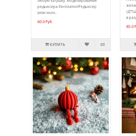
любую катушку. Моделирование
жела
редьюсера бесплатно!Редьюсер
(Д*Ш*
(или экон..
в раз
60.0 Руб.
85.0 
КУПИТЬ