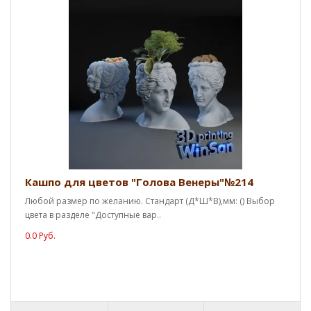
Кашпо для цветов "Голова Венеры"№214
Любой размер по желанию. Стандарт (Д*Ш*В),мм: () Выбор
цвета в разделе "Доступные вар..
0.0 Руб.