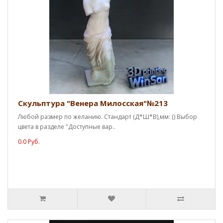
Скульптура "Венера Милосская"№213
Любой размер по желанию. Стандарт (Д*Ш*В),мм: () Выбор
цвета в разделе "Доступные вар..
0.0 Руб.