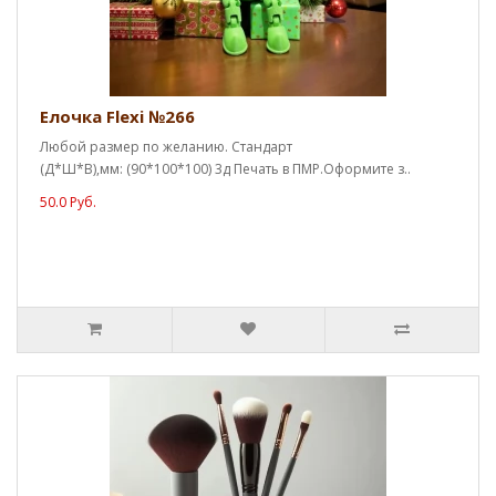
Елочка Flexi №266
Любой размер по желанию. Стандарт
(Д*Ш*В),мм: (90*100*100) 3д Печать в ПМР.Оформите з..
50.0 Руб.