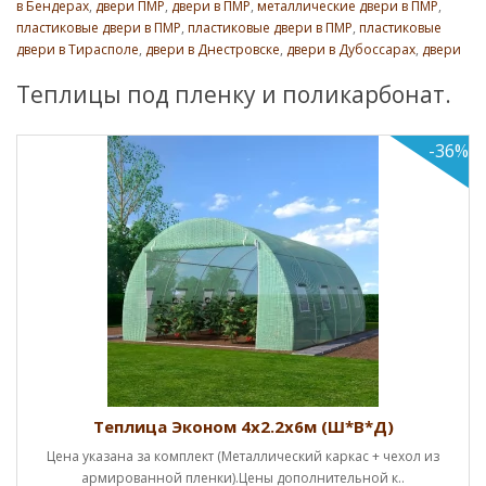
в Бендерах
,
двери ПМР
,
двери в ПМР
,
металлические двери в ПМР
,
пластиковые двери в ПМР
,
пластиковые двери в ПМР
,
пластиковые
двери в Тирасполе
,
двери в Днестровске
,
двери в Дубоссарах
,
двери
Теплицы под пленку и поликарбонат.
-36%
Теплица Эконом 4х2.2х6м (Ш*В*Д)
Цена указана за комплект (Металлический каркас + чехол из
армированной пленки).Цены дополнительной к..