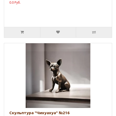
0.0 Руб.
Скульптура "Чихуахуа" №216