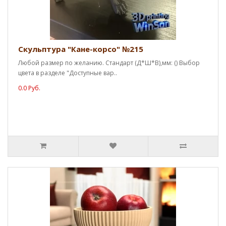
Скульптура "Кане-корсо" №215
Любой размер по желанию. Стандарт (Д*Ш*В),мм: () Выбор
цвета в разделе "Доступные вар..
0.0 Руб.