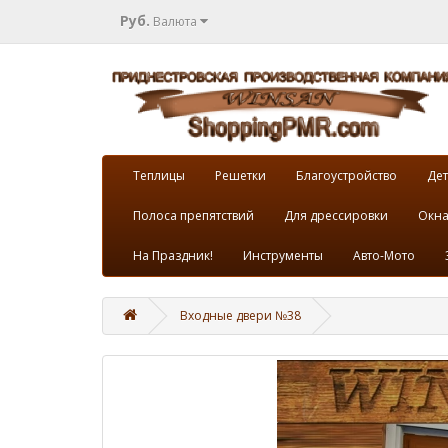
Руб.
Валюта
Теплицы
Решетки
Благоустройство
Дет
Полоса препятствий
Для дрессировки
Окна
На Праздник!
Инструменты
Авто-Мото
Входные двери №38