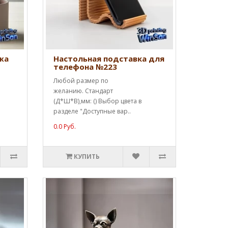
жа
Настольная подставка для
телефона №223
Любой размер по
желанию. Стандарт
(Д*Ш*В),мм: () Выбор цвета в
разделе "Доступные вар..
0.0 Руб.
КУПИТЬ