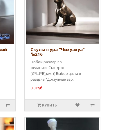
кий
Скульптура "Чихуахуа"
№216
Любой размер по
желанию. Стандарт
(Д*Ш*В),мм: () Выбор цвета в
разделе "Доступные вар..
0.0 Руб.
КУПИТЬ