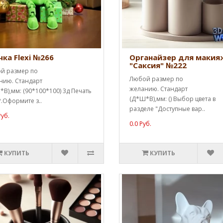
чка Flexi №266
Органайзер для макия
"Саксия" №222
й размер по
Любой размер по
нию. Стандарт
желанию. Стандарт
В),мм: (90*100*100) 3д Печать
(Д*Ш*В),мм: () Выбор цвета в
.Оформите з..
разделе "Доступные вар..
Руб.
0.0 Руб.
КУПИТЬ
КУПИТЬ