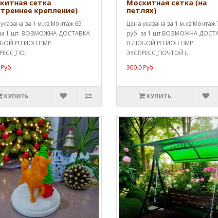
китная сетка
Москитная сетка (на
утреннее крепление)
петлях)
указана за 1 м.кв.Монтаж 65
Цена указана за 1 м.кв.Монтаж 
 за 1 шт. ВОЗМОЖНА ДОСТАВКА
руб. за 1 шт.ВОЗМОЖНА ДОСТ
БОЙ РЕГИОН ПМР
В ЛЮБОЙ РЕГИОН ПМР
РЕСС_ПО..
ЭКСПРЕСС_ПОЧТОЙ (..
 Руб.
300.0 Руб.
КУПИТЬ
КУПИТЬ