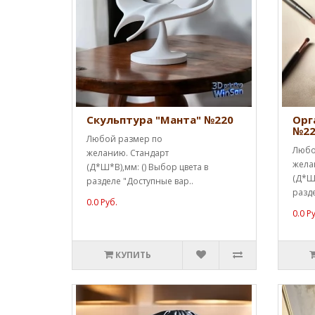
Скульптура "Манта" №220
Орг
№22
Любой размер по
Любо
желанию. Стандарт
жела
(Д*Ш*В),мм: () Выбор цвета в
(Д*Ш*
разделе "Доступные вар..
разде
0.0 Руб.
0.0 Р
КУПИТЬ