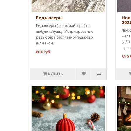
Редьюсеры
Нов
202
Редьюсеры (экономайзеры) на
Любо
любую катушку. Моделирование
жела
редьюсера бесплатно!Редьюсер
(Д*Ш*
(или экон..
в раз
60.0 Руб.
85.0 
КУПИТЬ