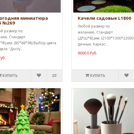
огодняя миниатюра
Качели садовые L1800
6 №269
Любой размер по
й размер по
желанию. Стандарт
нию. Стандарт
(Д*Ш*В),мм: (2100*1300*2200)
В),мм: (85*88*98) Выбор цвета
дачные. Каркас:..
деле "Досту..
9000.0 Руб.
Руб.
КУПИТЬ
КУПИТЬ