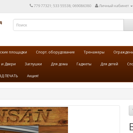
779 77321; 533 55538; 069086380
Личный кабинет
ские площадки
Спорт. оборудование
Тренажеры
Огражден
 и Двери
Заглушки
Для дома
Гаджеты
Для детей
Спо
3Д ПЕЧАТЬ
Акция!