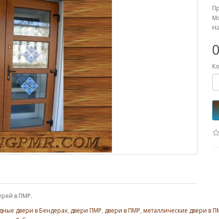
П
Мо
На
0
Ко
ерей в ПМР.
дные двери в Бендерах
,
двери ПМР
,
двери в ПМР
,
металлические двери в П