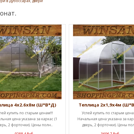
ери в Дубоссарах
,
двери
онат.
плица 4х2.6х8м (Ш*В*Д)
Теплица 2х1,9х4м (Ш*
пей купить по старым ценам!!!
Успей купить по старым ценам
льная цена указана за каркас (1
Начальная цена указана за карк
ерь, 2 форточки). Цены полн..
дверь, 2 форточки). Цены пол
9288.4 Руб.
3696.7 Руб.