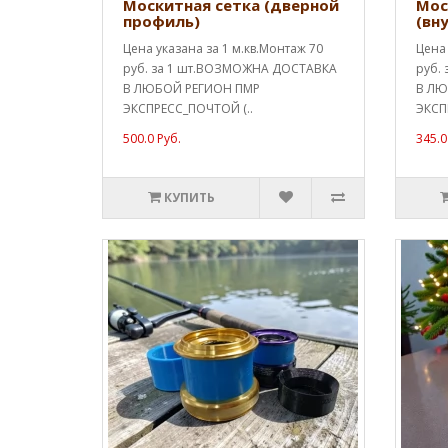
Москитная сетка (дверной
Мос
профиль)
(вн
Цена указана за 1 м.кв.Монтаж 70
Цена 
руб. за 1 шт.ВОЗМОЖНА ДОСТАВКА
руб.
В ЛЮБОЙ РЕГИОН ПМР
В ЛЮ
ЭКСПРЕСС_ПОЧТОЙ (..
ЭКСП
500.0 Руб.
345.0
КУПИТЬ