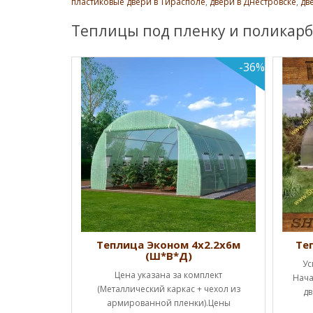
пластиковые двери в Тирасполе
,
двери в Днестровске
,
дв
Теплицы под пленку и поликарб
-36%
Ш*В*Д)
Теплица Эконом 4х2.2х6м
Те
(Ш*В*Д)
ценам!!!
Ус
Цена указана за комплект
а каркас (1
Нача
(Металлический каркас + чехол из
ы полн..
дв
армированной пленки).Цены