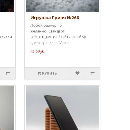
Игрушка Гринч №268
Любой размер по
желанию. Стандарт
 Качели
(Д*Ш*В),мм: (90*79*123) Выбор
цвета в разделе "Дост..
45.0 Руб.
КУПИТЬ