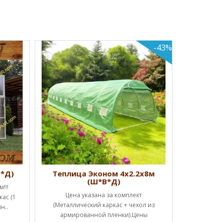
-43%
Теплиц
Успей к
Начальная
дверь, 
КУ
В*Д)
Теплица Эконом 4х2.2х8м
(Ш*В*Д)
!!!
Цена указана за комплект
ас (1
(Металлический каркас + чехол из
н..
армированной пленки).Цены