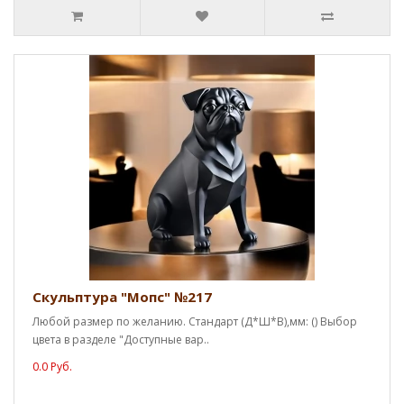
Скульптура "Мопс" №217
Любой размер по желанию. Стандарт (Д*Ш*В),мм: () Выбор
цвета в разделе "Доступные вар..
0.0 Руб.