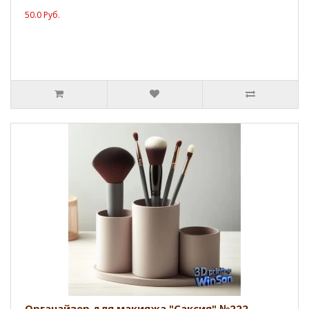
50.0 Руб.
Органайзер для макияжа "Саксия" №222