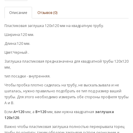
Описание
Отзывов (0)
Пластиковая заглушка 120х120 мм на квадратную трубу.
Ширина:120 мм.
Длина:120 мм.
Цвет
:Черный .
Заглушка пластиковая предназначена для квадратной трубы 120х120
мм,
тип посадки - внутренняя.
Чтобы пробка плотно садилась на трубу, не выскальзывала и не
шаталась, нужно правильно подобрать ее тип под размер вашей
трубы. Для этого необходимо измерить обе стороны профиля трубы
А и В.
Если
А=120
мм, а
В=120
мм, вам нужна квадратная
заглушка
120х120
.
Важно чтобы пластиковая заглушка полностью перекрывала торец
трубы по контуру, таким образом закрывая острое окончание и