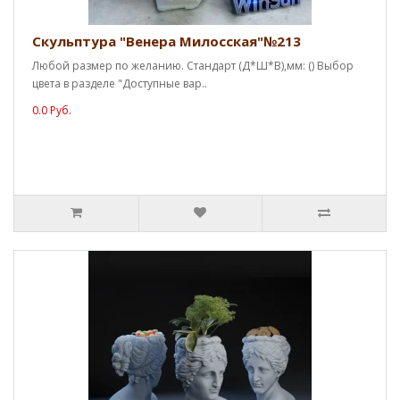
Скульптура "Венера Милосская"№213
Любой размер по желанию. Стандарт (Д*Ш*В),мм: () Выбор
цвета в разделе "Доступные вар..
0.0 Руб.