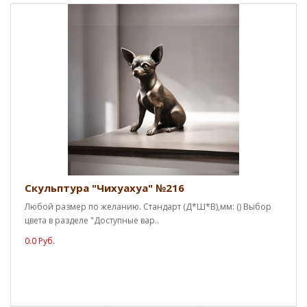
Скульптура "Чихуахуа" №216
Любой размер по желанию. Стандарт (Д*Ш*В),мм: () Выбор
цвета в разделе "Доступные вар..
0.0 Руб.